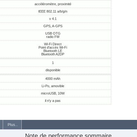
accéléromètre, proximité
IEEE 802.11 a/b/g/n
v 4.1
GPS, A-GPS
USB OTG
radio FM
Wi-Fi Direct
Point d'accès Wi-Fi
Bluetooth LE
Bluetooth A2DP
1
disponible
4000 mAh
Li-Po, amovible
microUSB, 10W
il n'y a pas
Plus...
Note de performance sommaire