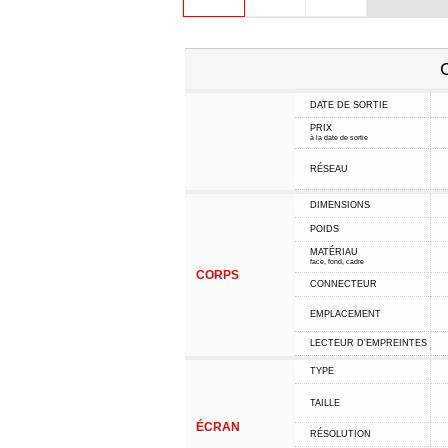
C
DATE DE SORTIE
PRIX
à la date de sortie
RÉSEAU
DIMENSIONS
POIDS
MATÉRIAU
face, fond, cadre
CORPS
CONNECTEUR
EMPLACEMENT
LECTEUR D'EMPREINTES
TYPE
TAILLE
ÉCRAN
RÉSOLUTION