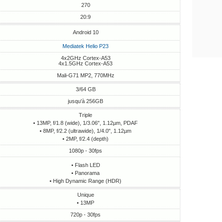
270
20:9
Android 10
Mediatek Helio P23
4x2GHz Cortex-A53
4x1.5GHz Cortex-A53
Mali-G71 MP2, 770MHz
3/64 GB
jusqu'à 256GB
Triple
• 13MP, f/1.8 (wide), 1/3.06", 1.12µm, PDAF
• 8MP, f/2.2 (ultrawide), 1/4.0", 1.12µm
• 2MP, f/2.4 (depth)
1080p - 30fps
• Flash LED
• Panorama
• High Dynamic Range (HDR)
Unique
• 13MP
720p - 30fps