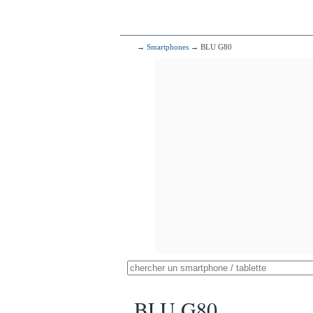
→
Smartphones
→ BLU G80
BLU G80