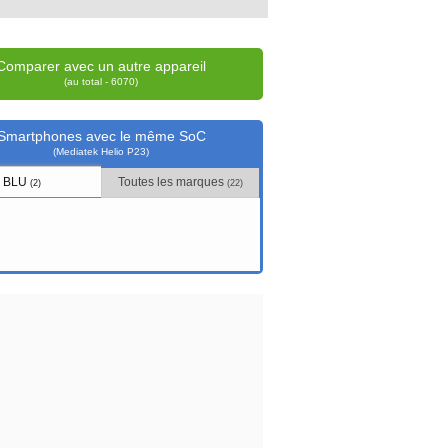
Comparer avec un autre appareil
(au total - 6070)
Smartphones avec le même SoC
(Mediatek Helio P23)
BLU
Toutes les marques
(2)
(22)