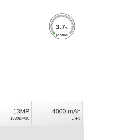
3.7
%
position
13MP
4000 mAh
1080p@30
Li-Po