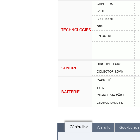
CAPTEURS
WI-FI
BLUETOOTH
GPS
TECHNOLOGIES
EN OUTRE
HAUT-PARLEURS
SONORE
CONECTOR 3,5MM
CAPACITÉ
TYPE
BATTERIE
CHARGE VIA CÂBLE
CHARGE SANS FIL
Généralisé
AnTuTu
Geekbench