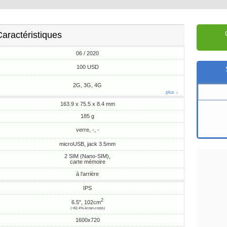
aractéristiques
06 / 2020
100 USD
2G, 3G, 4G
plus ↓
163.9 x 75.5 x 8.4 mm
185 g
verre, -, -
microUSB, jack 3.5mm
2 SIM (Nano-SIM),
carte mémoire
à l'arrière
IPS
2
6.5", 102cm
(~82.4% écran-corps)
1600x720