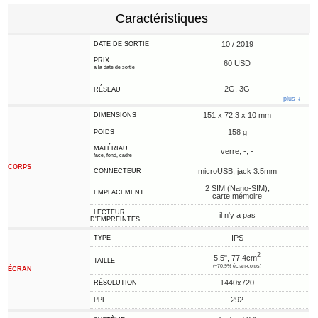
Caractéristiques
10 / 2019
DATE DE SORTIE
PRIX
60 USD
à la date de sortie
2G, 3G
RÉSEAU
plus ↓
151 x 72.3 x 10 mm
DIMENSIONS
158 g
POIDS
MATÉRIAU
verre, -, -
face, fond, cadre
CORPS
microUSB, jack 3.5mm
CONNECTEUR
2 SIM (Nano-SIM),
EMPLACEMENT
carte mémoire
LECTEUR
il n'y a pas
D'EMPREINTES
IPS
TYPE
2
5.5", 77.4cm
TAILLE
(~70.9% écran-corps)
ÉCRAN
1440x720
RÉSOLUTION
292
PPI