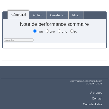
Généralisé
AnTuTu
Geekbench
Plus...
Note de performance sommaire
Total
CPU
GPU
IA
chaynikam.hello@gmail.com
© 2009 - 2026
À propos
Contact
Confidentialité