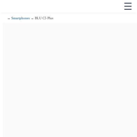
☰
→
Smartphones
→ BLU C5 Plus