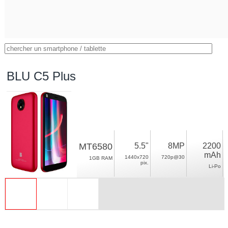
BLU C5 Plus
MT6580
5.5"
8MP
2200
mAh
1440x720
720p@30
1GB RAM
pix.
Li-Po