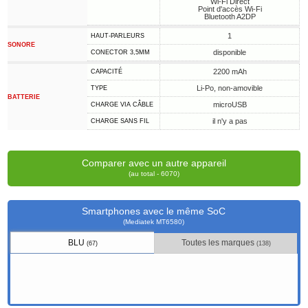
Wi-Fi Direct
Point d'accès Wi-Fi
Bluetooth A2DP
1
HAUT-PARLEURS
SONORE
disponible
CONECTOR 3,5MM
2200 mAh
CAPACITÉ
Li-Po, non-amovible
TYPE
BATTERIE
microUSB
CHARGE VIA CÂBLE
il n'y a pas
CHARGE SANS FIL
Comparer avec un autre appareil
(au total - 6070)
Smartphones avec le même SoC
(Mediatek MT6580)
BLU
Toutes les marques
(67)
(138)