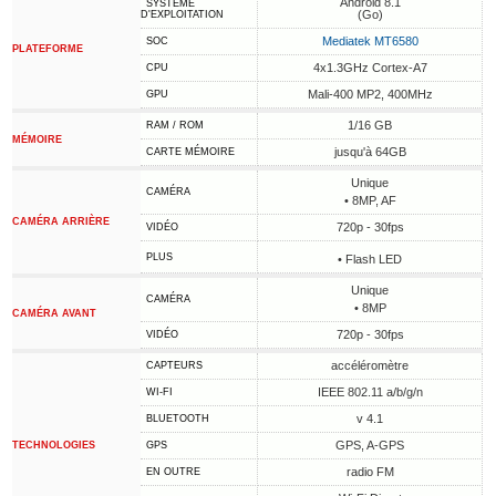
Android 8.1
SYSTÈME
(Go)
D'EXPLOITATION
Mediatek MT6580
SOC
PLATEFORME
4x1.3GHz Cortex-A7
CPU
Mali-400 MP2, 400MHz
GPU
1/16 GB
RAM / ROM
MÉMOIRE
jusqu'à 64GB
CARTE MÉMOIRE
Unique
CAMÉRA
• 8MP, AF
CAMÉRA ARRIÈRE
720p - 30fps
VIDÉO
PLUS
• Flash LED
Unique
CAMÉRA
• 8MP
CAMÉRA AVANT
720p - 30fps
VIDÉO
accéléromètre
CAPTEURS
IEEE 802.11 a/b/g/n
WI-FI
v 4.1
BLUETOOTH
GPS, A-GPS
TECHNOLOGIES
GPS
radio FM
EN OUTRE