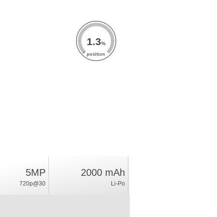
1.3
%
position
5MP
2000 mAh
720p@30
Li-Po