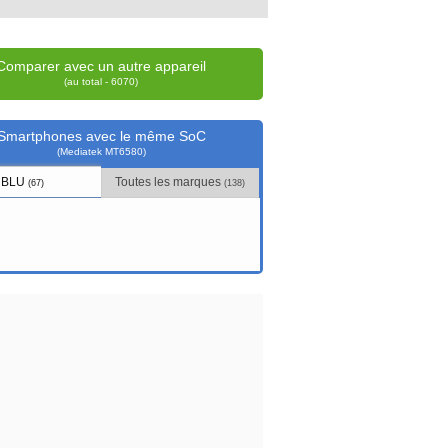
Comparer avec un autre appareil
(au total - 6070)
Smartphones avec le même SoC
(Mediatek MT6580)
BLU
Toutes les marques
(67)
(138)