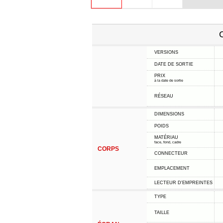
C
VERSIONS
DATE DE SORTIE
PRIX
à la date de sortie
RÉSEAU
DIMENSIONS
POIDS
MATÉRIAU
face, fond, cadre
CORPS
CONNECTEUR
EMPLACEMENT
LECTEUR D'EMPREINTES
TYPE
TAILLE