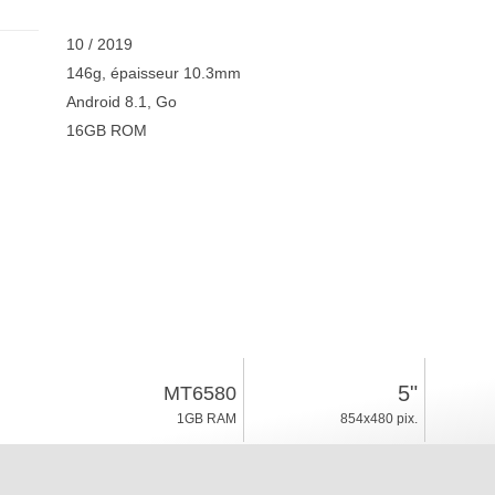
10 / 2019
146g, épaisseur 10.3mm
Android 8.1, Go
16GB ROM
5"
MT6580
1GB RAM
854x480 pix.