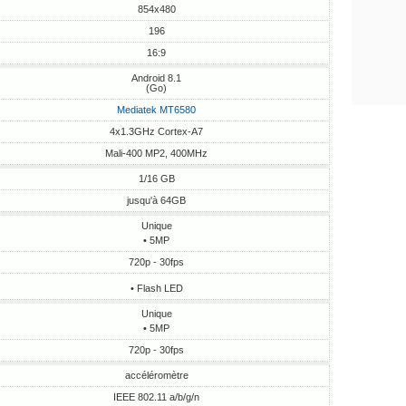
854x480
196
16:9
Android 8.1
(Go)
Mediatek MT6580
4x1.3GHz Cortex-A7
Mali-400 MP2, 400MHz
1/16 GB
jusqu'à 64GB
Unique
• 5MP
720p - 30fps
• Flash LED
Unique
• 5MP
720p - 30fps
accéléromètre
IEEE 802.11 a/b/g/n