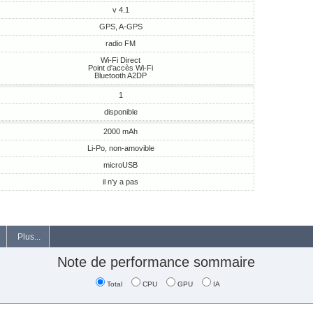
v 4.1
GPS, A-GPS
radio FM
Wi-Fi Direct
Point d'accès Wi-Fi
Bluetooth A2DP
1
disponible
2000 mAh
Li-Po, non-amovible
microUSB
il n'y a pas
Plus...
Note de performance sommaire
Total
CPU
GPU
IA