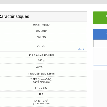
aractéristiques
C110L, C110V
10 / 2019
50 USD
2G, 3G
plus ↓
144 x 73.1 x 10.3 mm
146 g
verre, -, -
microUSB, jack 3.5mm
2 SIM (Nano-SIM),
carte mémoire
il n'y a pas
IPS
2
5", 68.9cm
(~65.4% écran-corps)