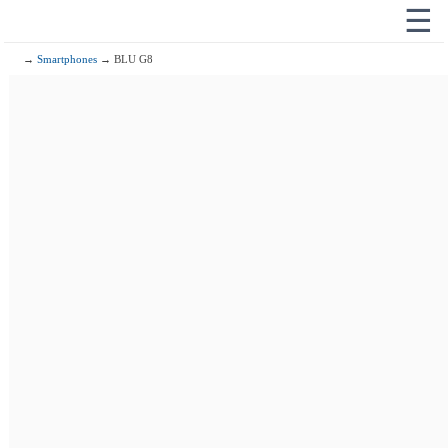
☰
→
Smartphones
→ BLU G8