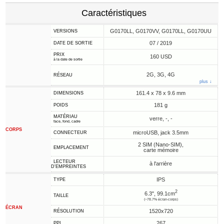
Caractéristiques
G0170LL, G0170VV, G0170LL, G0170UU
VERSIONS
07 / 2019
DATE DE SORTIE
PRIX
160 USD
à la date de sortie
2G, 3G, 4G
RÉSEAU
plus ↓
161.4 x 78 x 9.6 mm
DIMENSIONS
181 g
POIDS
MATÉRIAU
verre, -, -
face, fond, cadre
CORPS
microUSB, jack 3.5mm
CONNECTEUR
2 SIM (Nano-SIM),
EMPLACEMENT
carte mémoire
LECTEUR
à l'arrière
D'EMPREINTES
IPS
TYPE
2
6.3", 99.1cm
TAILLE
(~78.7% écran-corps)
ÉCRAN
1520x720
RÉSOLUTION
267
PPI