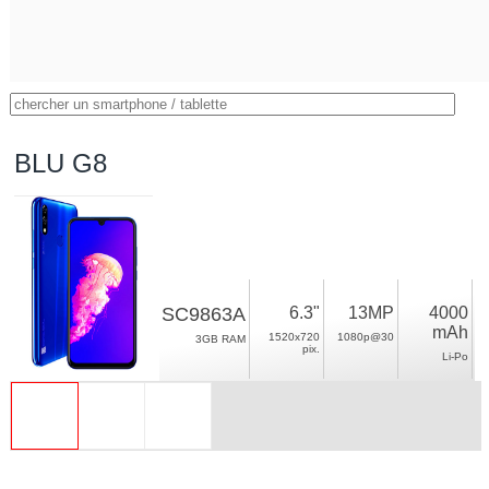
BLU G8
SC9863A
6.3"
13MP
4000
mAh
1520x720
1080p@30
3GB RAM
pix.
Li-Po