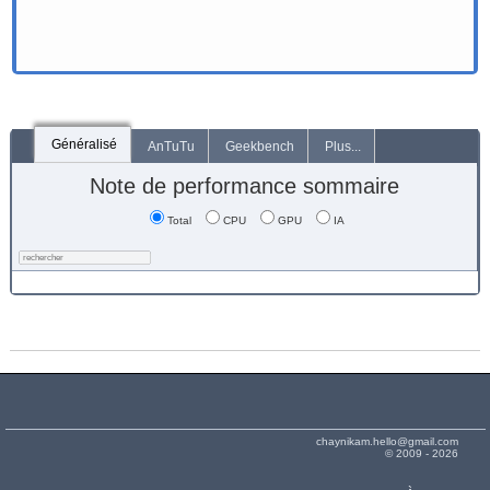
Généralisé
AnTuTu
Geekbench
Plus...
Note de performance sommaire
Total
CPU
GPU
IA
chaynikam.hello@gmail.com
© 2009 - 2026