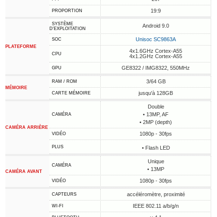
19:9
PROPORTION
SYSTÈME
Android 9.0
D'EXPLOITATION
Unisoc SC9863A
SOC
PLATEFORME
4x1.6GHz Cortex-A55
CPU
4x1.2GHz Cortex-A55
GE8322 / IMG8322, 550MHz
GPU
3/64 GB
RAM / ROM
MÉMOIRE
jusqu'à 128GB
CARTE MÉMOIRE
Double
• 13MP, AF
CAMÉRA
• 2MP (depth)
CAMÉRA ARRIÈRE
1080p - 30fps
VIDÉO
PLUS
• Flash LED
Unique
CAMÉRA
• 13MP
CAMÉRA AVANT
1080p - 30fps
VIDÉO
accéléromètre, proximité
CAPTEURS
IEEE 802.11 a/b/g/n
WI-FI