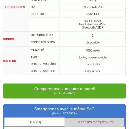
v 4.1
BLUETOOTH
GPS, A-GPS
TECHNOLOGIES
GPS
radio FM
EN OUTRE
Wi-Fi Direct
Point d'accès Wi-Fi
Bluetooth A2DP
1
HAUT-PARLEURS
SONORE
disponible
CONECTOR 3,5MM
4000 mAh
CAPACITÉ
Li-Po, non-amovible
TYPE
BATTERIE
microUSB
CHARGE VIA CÂBLE
il n'y a pas
CHARGE SANS FIL
Comparer avec un autre appareil
(au total - 6070)
Smartphones avec le même SoC
(Unisoc SC9863A)
BLU
Toutes les marques
(18)
(103)