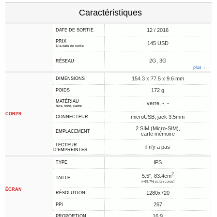
Caractéristiques
12 / 2016
DATE DE SORTIE
PRIX
145 USD
à la date de sortie
2G, 3G
RÉSEAU
plus ↓
154.3 x 77.5 x 9.6 mm
DIMENSIONS
172 g
POIDS
MATÉRIAU
verre, -, -
face, fond, cadre
CORPS
microUSB, jack 3.5mm
CONNECTEUR
2 SIM (Micro-SIM),
EMPLACEMENT
carte mémoire
LECTEUR
il n'y a pas
D'EMPREINTES
IPS
TYPE
2
5.5", 83.4cm
TAILLE
(~69.7% écran-corps)
ÉCRAN
1280x720
RÉSOLUTION
267
PPI
16:9
PROPORTION