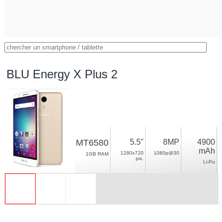
BLU Energy X Plus 2
MT6580
5.5"
8MP
4900
mAh
1280x720
1080p@30
1GB RAM
pix.
Li-Po