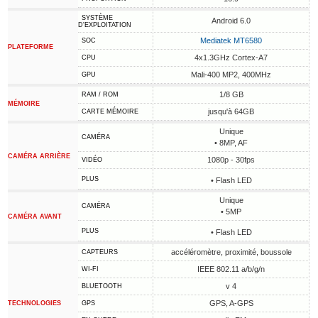
SYSTÈME
Android 6.0
D'EXPLOITATION
Mediatek MT6580
SOC
PLATEFORME
4x1.3GHz Cortex-A7
CPU
Mali-400 MP2, 400MHz
GPU
1/8 GB
RAM / ROM
MÉMOIRE
jusqu'à 64GB
CARTE MÉMOIRE
Unique
CAMÉRA
• 8MP, AF
CAMÉRA ARRIÈRE
1080p - 30fps
VIDÉO
PLUS
• Flash LED
Unique
CAMÉRA
• 5MP
CAMÉRA AVANT
PLUS
• Flash LED
accéléromètre, proximité, boussole
CAPTEURS
IEEE 802.11 a/b/g/n
WI-FI
v 4
BLUETOOTH
GPS, A-GPS
TECHNOLOGIES
GPS