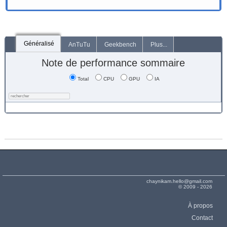
Généralisé
AnTuTu
Geekbench
Plus...
Note de performance sommaire
Total
CPU
GPU
IA
chaynikam.hello@gmail.com
© 2009 - 2026
À propos
Contact