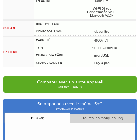
radio FM
EN OUTRE
Wi-Fi Direct
Point d'accès Wi-Fi
Bluetooth A2DP
1
HAUT-PARLEURS
SONORE
disponible
CONECTOR 3,5MM
4900 mAh
CAPACITÉ
Li-Po, non-amovible
TYPE
BATTERIE
microUSB
CHARGE VIA CÂBLE
il n'y a pas
CHARGE SANS FIL
Comparer avec un autre appareil
(au total - 6070)
Smartphones avec le même SoC
(Mediatek MT6580)
BLU
Toutes les marques
(67)
(138)