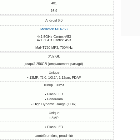
401
16:9
Android 6.0
Mediatek MT6753
4x1.5GHz Cortex-A53
4x1.3GHz Cortex-A53
Mali-T720 MP3, 700MHz
3/32 GB
jusqu'à 256GB (emplacement partagé)
Unique
• 13MP, f/2.0, 1/3.1", 1.12µm, PDAF
1080p - 30fps
• Flash LED
• Panorama
• High Dynamic Range (HDR)
Unique
• 8MP
• Flash LED
accéléromètre, proximité