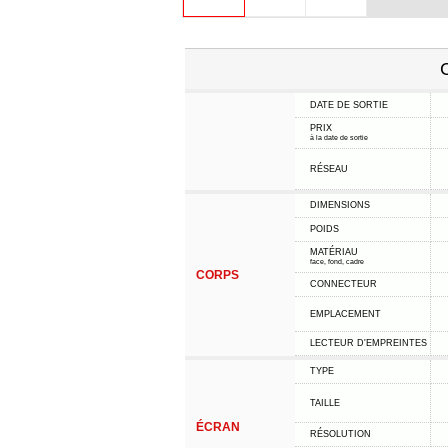
C
DATE DE SORTIE
PRIX
à la date de sortie
RÉSEAU
DIMENSIONS
POIDS
MATÉRIAU
face, fond, cadre
CORPS
CONNECTEUR
EMPLACEMENT
LECTEUR D'EMPREINTES
TYPE
TAILLE
ÉCRAN
RÉSOLUTION