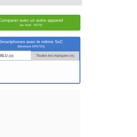
Comparer avec un autre appareil
(au total - 6070)
Smartphones avec le même SoC
(Mediatek MT6753)
BLU
Toutes les marques
(10)
(55)