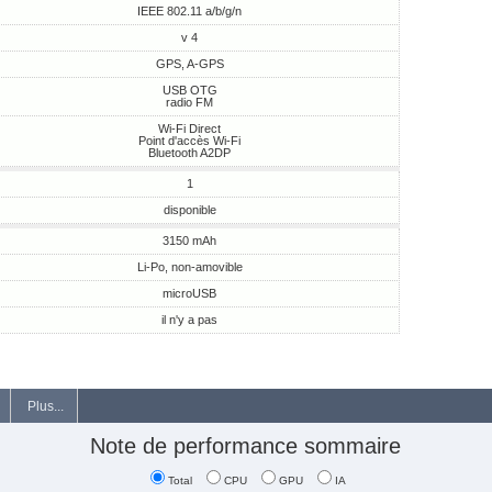
IEEE 802.11 a/b/g/n
v 4
GPS, A-GPS
USB OTG
radio FM
Wi-Fi Direct
Point d'accès Wi-Fi
Bluetooth A2DP
1
disponible
3150 mAh
Li-Po, non-amovible
microUSB
il n'y a pas
Plus...
Note de performance sommaire
Total
CPU
GPU
IA