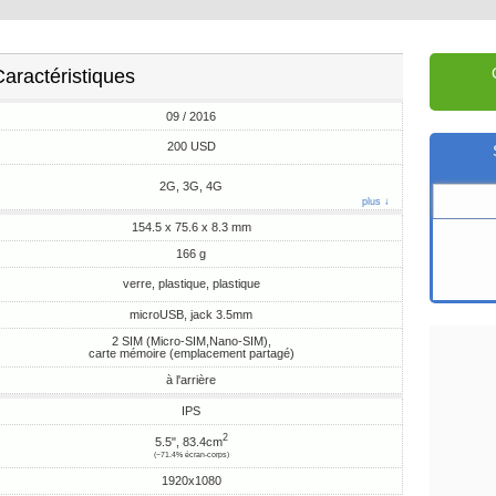
aractéristiques
09 / 2016
200 USD
2G, 3G, 4G
plus ↓
154.5 x 75.6 x 8.3 mm
166 g
verre, plastique, plastique
microUSB, jack 3.5mm
2 SIM (Micro-SIM,Nano-SIM),
carte mémoire (emplacement partagé)
à l'arrière
IPS
2
5.5", 83.4cm
(~71.4% écran-corps)
1920x1080