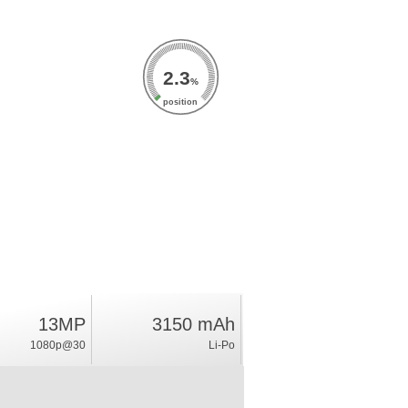
2.3
%
position
13MP
3150 mAh
1080p@30
Li-Po