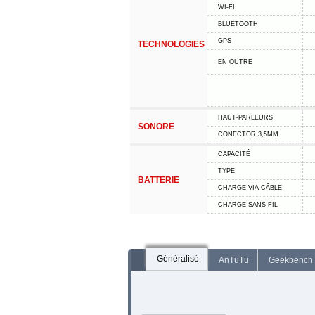
WI-FI
BLUETOOTH
GPS
TECHNOLOGIES
EN OUTRE
HAUT-PARLEURS
SONORE
CONECTOR 3,5MM
CAPACITÉ
TYPE
BATTERIE
CHARGE VIA CÂBLE
CHARGE SANS FIL
Généralisé
AnTuTu
Geekbench