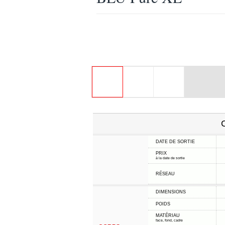
C
DATE DE SORTIE
PRIX
à la date de sortie
RÉSEAU
DIMENSIONS
POIDS
MATÉRIAU
face, fond, cadre