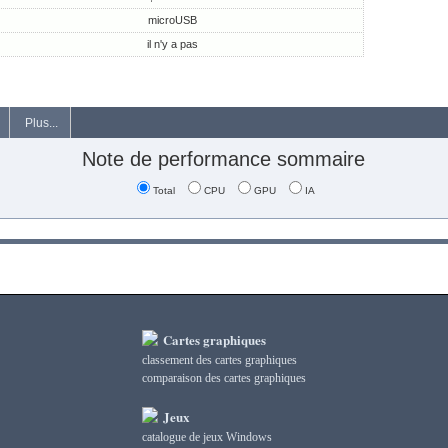
microUSB
il n'y a pas
Plus...
Note de performance sommaire
Total
CPU
GPU
IA
Cartes graphiques
classement des cartes graphiques
сomparaison des cartes graphiques
Jeux
catalogue de jeux Windows