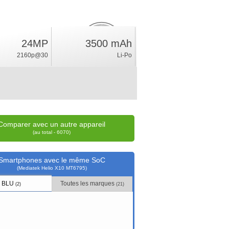
24MP
3500 mAh
3
%
2160p@30
Li-Po
position
Comparer avec un autre appareil
(au total - 6070)
Smartphones avec le même SoC
(Mediatek Helio X10 MT6795)
BLU
Toutes les marques
(2)
(21)