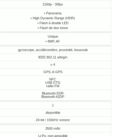
2160p - 30fps
• Panorama
• High Dynamic Range (HDR)
• Flash à double LED
• Flash de dos tonos
Unique
• 8MP, AF
gyroscope, accéléromètre, proximité, boussole
IEEE 802.11 a/b/g/n
v 4
GPS, A-GPS
NFC
USB OTG
radio FM
Bluetooth EDR
Bluetooth A2DP
1
disponible
24-bit / 192kHz sonore
3500 mAh
Li-Po, non-amovible