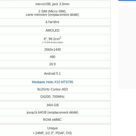
microUSB, jack 3.5mm
2 SIM (Micro-SIM),
carte mémoire (emplacement dédié)
à l'arrière
AMOLED
2
6", 99.2cm
(~73.6% écran-corps)
2560x1440
490
16:9
Android 5.1
Mediatek Helio X10 MT6795
8x2GHz Cortex-A53
G6200, 700MHz
3/64 GB
jusqu'à 64GB (emplacement dédié)
ROM eMMC
Unique
• 24MP, 1/2.3", PDAF, OIS