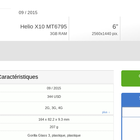
09 / 2015
207g, épaisseur 9.3mm
6"
Helio X10 MT6795
Android 5.1
3GB RAM
2560x1440 pix.
64GB ROM
aractéristiques
09 / 2015
344 USD
2G, 3G, 4G
plus ↓
164 x 82.2 x 9.3 mm
207 g
Gorilla Glass 3, plastique, plastique