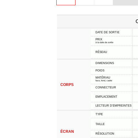
C
DATE DE SORTIE
PRIX
à la date de sortie
RÉSEAU
DIMENSIONS
POIDS
MATÉRIAU
face, fond, cadre
CORPS
CONNECTEUR
EMPLACEMENT
LECTEUR D'EMPREINTES
TYPE
TAILLE
ÉCRAN
RÉSOLUTION