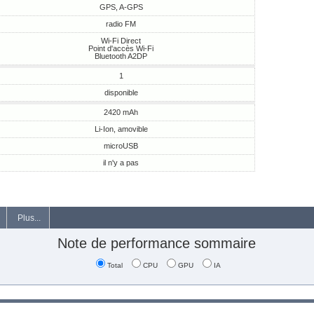
GPS, A-GPS
radio FM
Wi-Fi Direct
Point d'accès Wi-Fi
Bluetooth A2DP
1
disponible
2420 mAh
Li-Ion, amovible
microUSB
il n'y a pas
Plus...
Note de performance sommaire
Total
CPU
GPU
IA