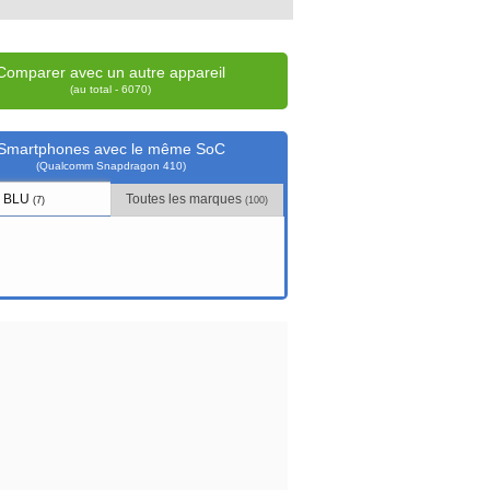
Comparer avec un autre appareil
(au total - 6070)
Smartphones avec le même SoC
(Qualcomm Snapdragon 410)
BLU
Toutes les marques
(7)
(100)