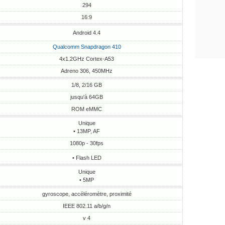
294
16:9
Android 4.4
Qualcomm Snapdragon 410
4x1.2GHz Cortex-A53
Adreno 306, 450MHz
1/8, 2/16 GB
jusqu'à 64GB
ROM eMMC
Unique
• 13MP, AF
1080p - 30fps
• Flash LED
Unique
• 5MP
gyroscope, accéléromètre, proximité
IEEE 802.11 a/b/g/n
v 4