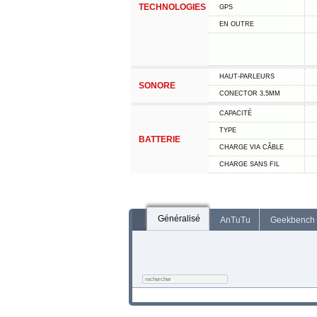
TECHNOLOGIES
GPS
EN OUTRE
HAUT-PARLEURS
SONORE
CONECTOR 3,5MM
CAPACITÉ
TYPE
BATTERIE
CHARGE VIA CÂBLE
CHARGE SANS FIL
Généralisé
AnTuTu
Geekbench