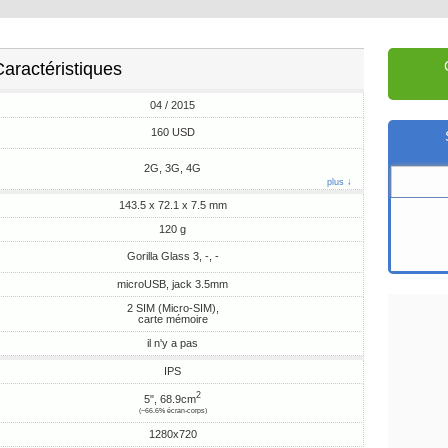
aractéristiques
04 / 2015
160 USD
2G, 3G, 4G
plus ↓
143.5 x 72.1 x 7.5 mm
120 g
Gorilla Glass 3, -, -
microUSB, jack 3.5mm
2 SIM (Micro-SIM),
carte mémoire
il n'y a pas
IPS
2
5", 68.9cm
(~66.6% écran-corps)
1280x720