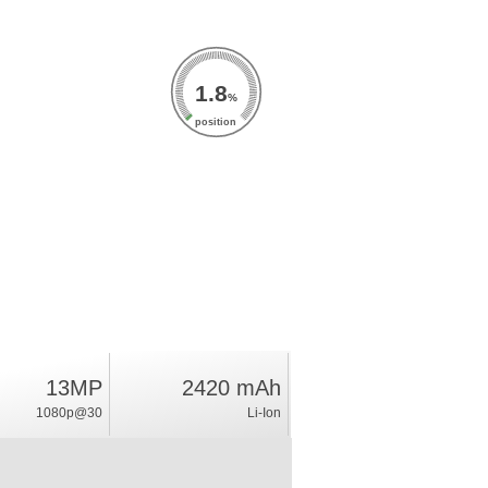
1.8
%
position
13MP
2420 mAh
1080p@30
Li-Ion