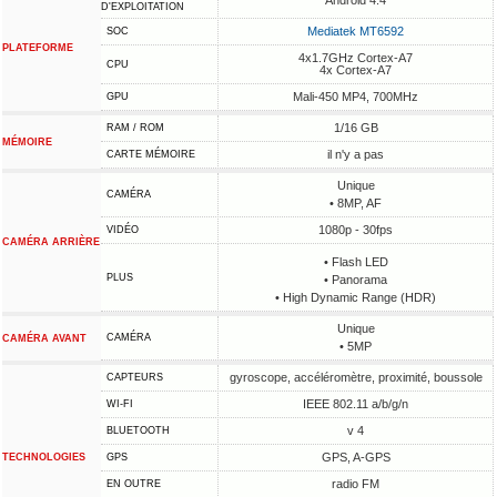
Android 4.4
D'EXPLOITATION
Mediatek MT6592
SOC
PLATEFORME
4x1.7GHz Cortex-A7
CPU
4x Cortex-A7
Mali-450 MP4, 700MHz
GPU
1/16 GB
RAM / ROM
MÉMOIRE
il n'y a pas
CARTE MÉMOIRE
Unique
CAMÉRA
• 8MP, AF
1080p - 30fps
VIDÉO
CAMÉRA ARRIÈRE
• Flash LED
PLUS
• Panorama
• High Dynamic Range (HDR)
Unique
CAMÉRA
CAMÉRA AVANT
• 5MP
gyroscope, accéléromètre, proximité, boussole
CAPTEURS
IEEE 802.11 a/b/g/n
WI-FI
v 4
BLUETOOTH
GPS, A-GPS
TECHNOLOGIES
GPS
radio FM
EN OUTRE