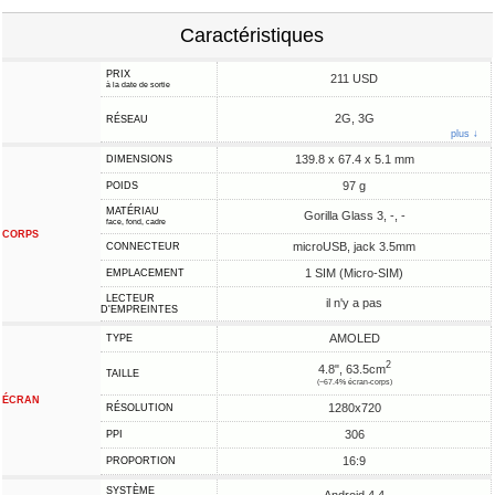
Caractéristiques
PRIX
211 USD
à la date de sortie
2G, 3G
RÉSEAU
plus ↓
139.8 x 67.4 x 5.1 mm
DIMENSIONS
97 g
POIDS
MATÉRIAU
Gorilla Glass 3, -, -
face, fond, cadre
CORPS
microUSB, jack 3.5mm
CONNECTEUR
1 SIM (Micro-SIM)
EMPLACEMENT
LECTEUR
il n'y a pas
D'EMPREINTES
AMOLED
TYPE
2
4.8", 63.5cm
TAILLE
(~67.4% écran-corps)
ÉCRAN
1280x720
RÉSOLUTION
306
PPI
16:9
PROPORTION
SYSTÈME