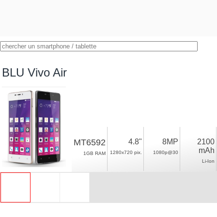
BLU Vivo Air
MT6592
4.8"
8MP
2100
mAh
1280x720 pix.
1080p@30
1GB RAM
Li-Ion