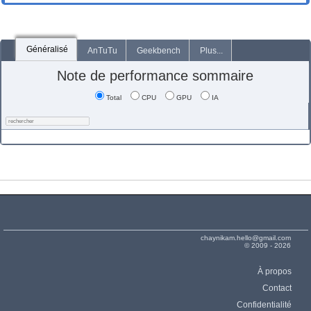
Généralisé
AnTuTu
Geekbench
Plus...
Note de performance sommaire
Total
CPU
GPU
IA
chaynikam.hello@gmail.com
© 2009 - 2026
À propos
Contact
Confidentialité