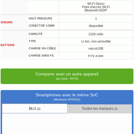
Wi-Fi Direct
Point d'accès Wi-Fi
Bluetooth A2DP
1
HAUT-PARLEURS
SONORE
disponible
CONECTOR 3,5MM
2100 mAh
CAPACITÉ
Li-Ion, non-amovible
TYPE
BATTERIE
microUSB
CHARGE VIA CÂBLE
il n'y a pas
CHARGE SANS FIL
Comparer avec un autre appareil
(au total - 6070)
Smartphones avec le même SoC
(Mediatek MT6592)
BLU
Toutes les marques
(2)
(8)