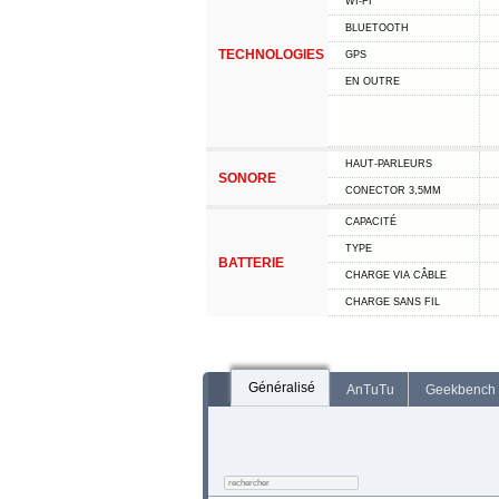
WI-FI
BLUETOOTH
TECHNOLOGIES
GPS
EN OUTRE
HAUT-PARLEURS
SONORE
CONECTOR 3,5MM
CAPACITÉ
TYPE
BATTERIE
CHARGE VIA CÂBLE
CHARGE SANS FIL
Généralisé
AnTuTu
Geekbench