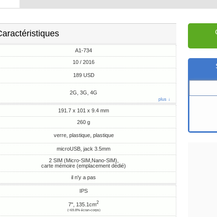
aractéristiques
A1-734
10 / 2016
189 USD
2G, 3G, 4G
plus ↓
191.7 x 101 x 9.4 mm
260 g
verre, plastique, plastique
microUSB, jack 3.5mm
2 SIM (Micro-SIM,Nano-SIM),
carte mémoire (emplacement dédié)
il n'y a pas
IPS
2
7", 135.1cm
(~69.8% écran-corps)