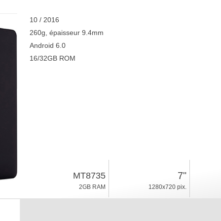
10 / 2016
260g, épaisseur 9.4mm
Android 6.0
16/32GB ROM
7"
MT8735
2GB RAM
1280x720 pix.