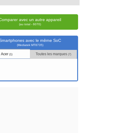
Comparer avec un autre appareil
(au total - 6070)
Smartphones avec le même SoC
(Mediatek MT8735)
Acer
Toutes les marques
(1)
(7)