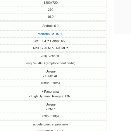
1280x720
210
16:9
Android 6.0
Mediatek MT8735
4x1.3GHz Cortex-A53
Mali-T720 MP2, 600MHz
2/16, 2/32 GB
jusqu'à 64GB (emplacement dédié)
Unique
• 13MP, AF
1080p - 30fps
• Panorama
• High Dynamic Range (HDR)
Unique
• 2MP
720p - 30fps
accéléromètre, proximité