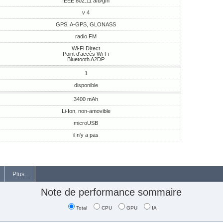
IEEE 802.11 a/b/g/n
v 4
GPS, A-GPS, GLONASS
radio FM
Wi-Fi Direct
Point d'accès Wi-Fi
Bluetooth A2DP
1
disponible
3400 mAh
Li-Ion, non-amovible
microUSB
il n'y a pas
Plus...
Note de performance sommaire
Total
CPU
GPU
IA