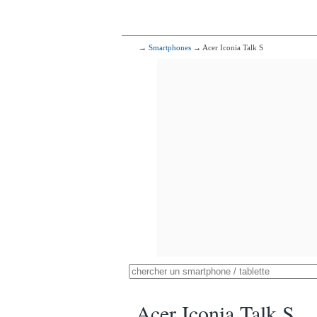
→
Smartphones
→ Acer Iconia Talk S
Acer Iconia Talk S