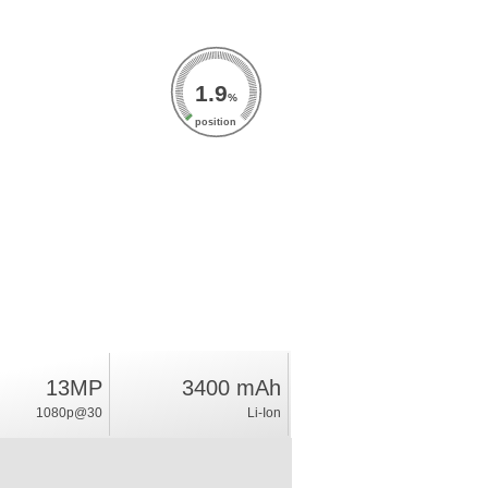
1.9
%
position
13MP
3400 mAh
1080p@30
Li-Ion