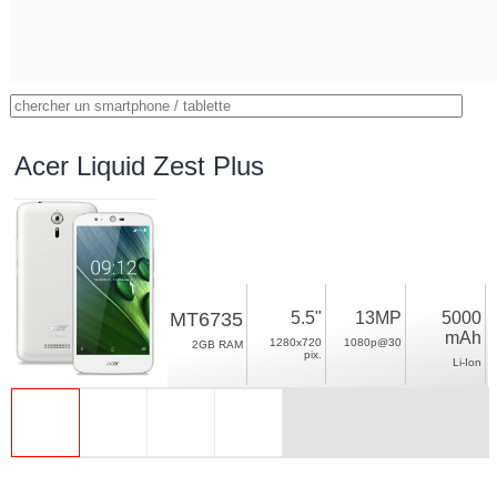
Acer Liquid Zest Plus
MT6735
5.5"
13MP
5000
mAh
1280x720
1080p@30
2GB RAM
pix.
Li-Ion