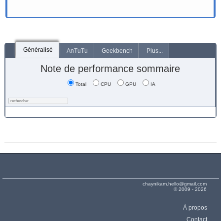
Généralisé
AnTuTu
Geekbench
Plus...
Note de performance sommaire
Total
CPU
GPU
IA
chaynikam.hello@gmail.com
© 2009 - 2026
À propos
Contact