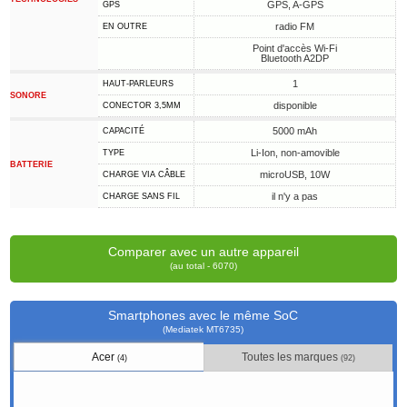
GPS, A-GPS
GPS
radio FM
EN OUTRE
Point d'accès Wi-Fi
Bluetooth A2DP
1
HAUT-PARLEURS
SONORE
disponible
CONECTOR 3,5MM
5000 mAh
CAPACITÉ
Li-Ion, non-amovible
TYPE
BATTERIE
microUSB, 10W
CHARGE VIA CÂBLE
il n'y a pas
CHARGE SANS FIL
Comparer avec un autre appareil
(au total - 6070)
Smartphones avec le même SoC
(Mediatek MT6735)
Acer
Toutes les marques
(4)
(92)