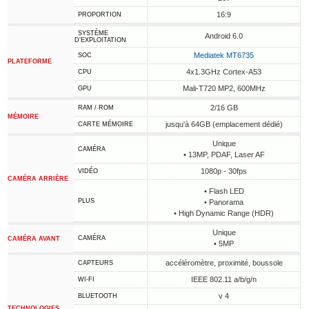
16:9
PROPORTION
SYSTÈME
Android 6.0
D'EXPLOITATION
Mediatek MT6735
SOC
PLATEFORME
4x1.3GHz Cortex-A53
CPU
Mali-T720 MP2, 600MHz
GPU
2/16 GB
RAM / ROM
MÉMOIRE
jusqu'à 64GB (emplacement dédié)
CARTE MÉMOIRE
Unique
CAMÉRA
• 13MP, PDAF, Laser AF
1080p - 30fps
VIDÉO
CAMÉRA ARRIÈRE
• Flash LED
PLUS
• Panorama
• High Dynamic Range (HDR)
Unique
CAMÉRA
CAMÉRA AVANT
• 5MP
accéléromètre, proximité, boussole
CAPTEURS
IEEE 802.11 a/b/g/n
WI-FI
v 4
BLUETOOTH
TECHNOLOGIES