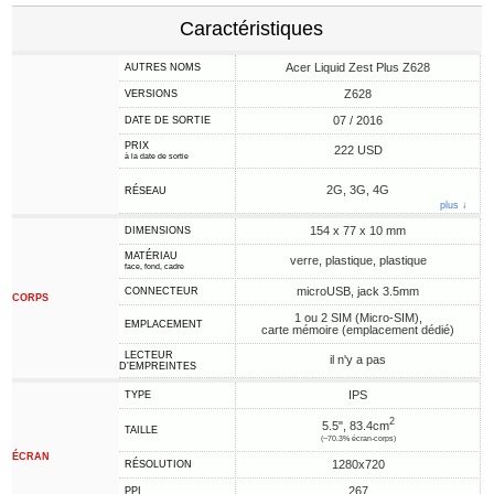
Caractéristiques
Acer Liquid Zest Plus Z628
AUTRES NOMS
Z628
VERSIONS
07 / 2016
DATE DE SORTIE
PRIX
222 USD
à la date de sortie
2G, 3G, 4G
RÉSEAU
plus ↓
154 x 77 x 10 mm
DIMENSIONS
MATÉRIAU
verre, plastique, plastique
face, fond, cadre
microUSB, jack 3.5mm
CONNECTEUR
CORPS
1 ou 2 SIM (Micro-SIM),
EMPLACEMENT
carte mémoire (emplacement dédié)
LECTEUR
il n'y a pas
D'EMPREINTES
IPS
TYPE
2
5.5", 83.4cm
TAILLE
(~70.3% écran-corps)
ÉCRAN
1280x720
RÉSOLUTION
267
PPI