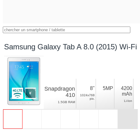
Samsung Galaxy Tab A 8.0 (2015) Wi-Fi
Snapdragon
8"
5MP
4200
mAh
410
1024x768
pix.
Li-Ion
1.5GB RAM