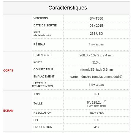
Caractéristiques
SM-T350
VERSIONS
05 / 2015
DATE DE SORTIE
PRIX
233 USD
à la date de sortie
il n'y a pas
RÉSEAU
208.3 x 137.9 x 7.4 mm
DIMENSIONS
313 g
POIDS
microUSB, jack 3.5mm
CONNECTEUR
CORPS
carte mémoire (emplacement dédié)
EMPLACEMENT
LECTEUR
il n'y a pas
D'EMPREINTES
TFT
TYPE
2
8", 198.2cm
TAILLE
(~69% écran-corps)
ÉCRAN
1024x768
RÉSOLUTION
160
PPI
4:3
PROPORTION