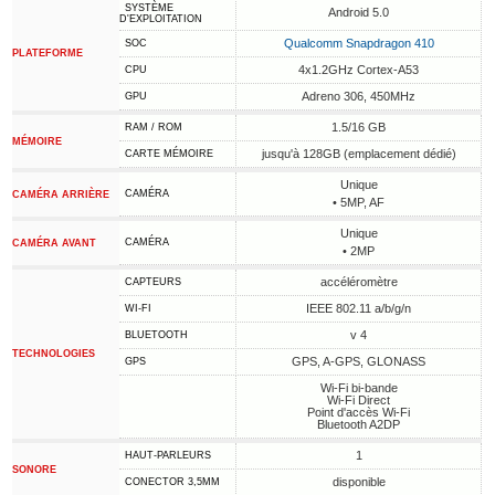
SYSTÈME
Android 5.0
D'EXPLOITATION
Qualcomm Snapdragon 410
SOC
PLATEFORME
4x1.2GHz Cortex-A53
CPU
Adreno 306, 450MHz
GPU
1.5/16 GB
RAM / ROM
MÉMOIRE
jusqu'à 128GB (emplacement dédié)
CARTE MÉMOIRE
Unique
CAMÉRA
CAMÉRA ARRIÈRE
• 5MP, AF
Unique
CAMÉRA
CAMÉRA AVANT
• 2MP
accéléromètre
CAPTEURS
IEEE 802.11 a/b/g/n
WI-FI
v 4
BLUETOOTH
TECHNOLOGIES
GPS, A-GPS, GLONASS
GPS
Wi-Fi bi-bande
Wi-Fi Direct
Point d'accès Wi-Fi
Bluetooth A2DP
1
HAUT-PARLEURS
SONORE
disponible
CONECTOR 3,5MM