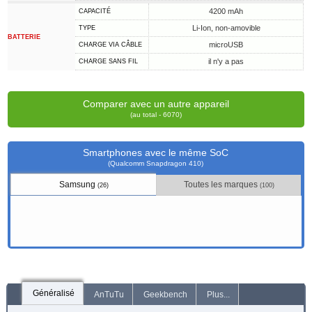
4200 mAh
CAPACITÉ
Li-Ion, non-amovible
TYPE
BATTERIE
microUSB
CHARGE VIA CÂBLE
il n'y a pas
CHARGE SANS FIL
Comparer avec un autre appareil
(au total - 6070)
Smartphones avec le même SoC
(Qualcomm Snapdragon 410)
Samsung
Toutes les marques
(26)
(100)
Généralisé
AnTuTu
Geekbench
Plus...