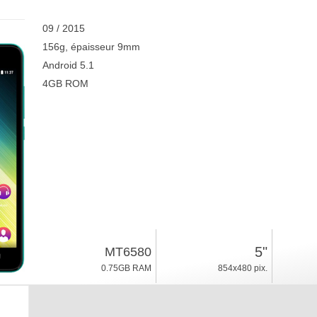
09 / 2015
156g, épaisseur 9mm
Android 5.1
4GB ROM
5"
MT6580
0.75GB RAM
854x480 pix.