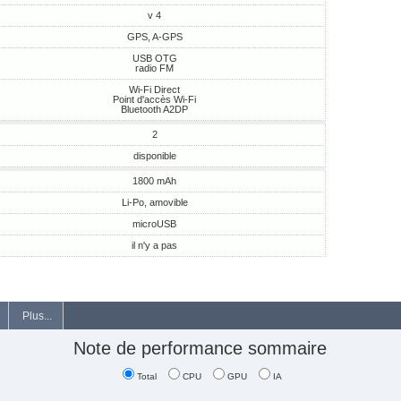
v 4
GPS, A-GPS
USB OTG
radio FM
Wi-Fi Direct
Point d'accès Wi-Fi
Bluetooth A2DP
2
disponible
1800 mAh
Li-Po, amovible
microUSB
il n'y a pas
Plus...
Note de performance sommaire
Total
CPU
GPU
IA