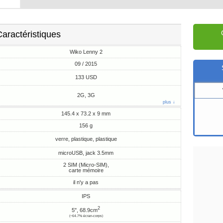
aractéristiques
Wiko Lenny 2
09 / 2015
133 USD
2G, 3G
plus ↓
145.4 x 73.2 x 9 mm
156 g
verre, plastique, plastique
microUSB, jack 3.5mm
2 SIM (Micro-SIM),
carte mémoire
il n'y a pas
IPS
2
5", 68.9cm
(~64.7% écran-corps)