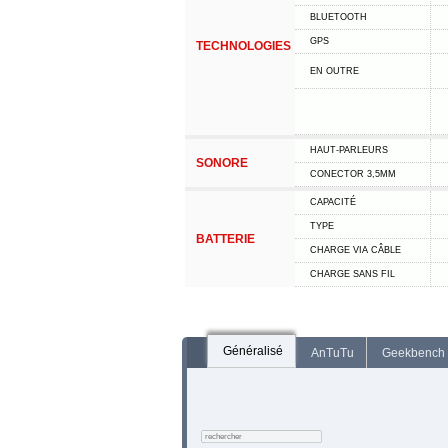
BLUETOOTH
GPS
TECHNOLOGIES
EN OUTRE
HAUT-PARLEURS
SONORE
CONECTOR 3,5MM
CAPACITÉ
TYPE
BATTERIE
CHARGE VIA CÂBLE
CHARGE SANS FIL
Généralisé
AnTuTu
Geekbench