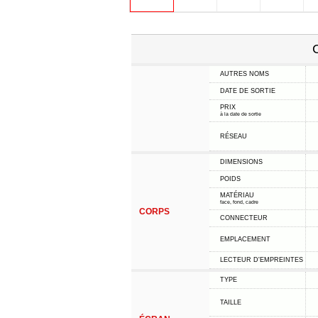
C
AUTRES NOMS
DATE DE SORTIE
PRIX
à la date de sortie
RÉSEAU
DIMENSIONS
POIDS
MATÉRIAU
face, fond, cadre
CORPS
CONNECTEUR
EMPLACEMENT
LECTEUR D'EMPREINTES
TYPE
TAILLE