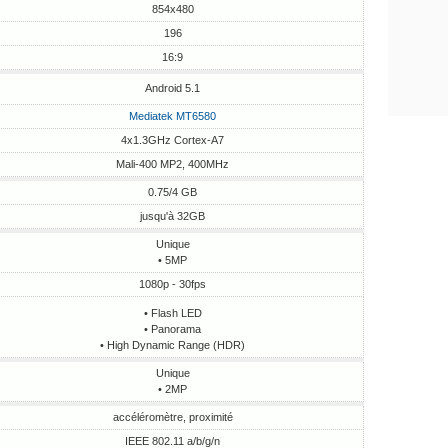
854x480
196
16:9
Android 5.1
Mediatek MT6580
4x1.3GHz Cortex-A7
Mali-400 MP2, 400MHz
0.75/4 GB
jusqu'à 32GB
Unique
• 5MP
1080p - 30fps
• Flash LED
• Panorama
• High Dynamic Range (HDR)
Unique
• 2MP
accéléromètre, proximité
IEEE 802.11 a/b/g/n