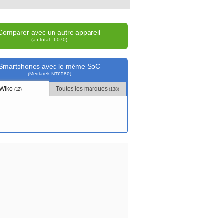
Comparer avec un autre appareil
(au total - 6070)
Smartphones avec le même SoC
(Mediatek MT6580)
Wiko
Toutes les marques
(12)
(138)