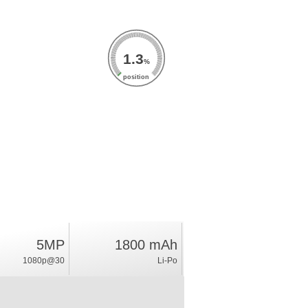
1.3
%
position
5MP
1800 mAh
1080p@30
Li-Po