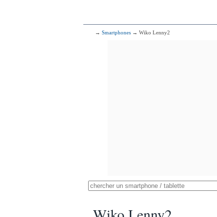
→
Smartphones
→ Wiko Lenny2
Wiko Lenny2