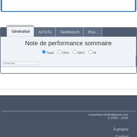
Généralisé
AnTuTu
Geekbench
Plus...
Note de performance sommaire
Total
CPU
GPU
IA
chaynikam.hello@gmail.com
© 2009 - 2026
À propos
Contact