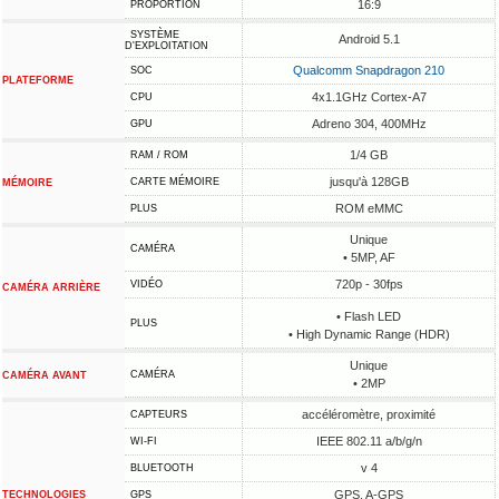
16:9
PROPORTION
SYSTÈME
Android 5.1
D'EXPLOITATION
Qualcomm Snapdragon 210
SOC
PLATEFORME
4x1.1GHz Cortex-A7
CPU
Adreno 304, 400MHz
GPU
1/4 GB
RAM / ROM
jusqu'à 128GB
CARTE MÉMOIRE
MÉMOIRE
ROM eMMC
PLUS
Unique
CAMÉRA
• 5MP, AF
720p - 30fps
VIDÉO
CAMÉRA ARRIÈRE
• Flash LED
PLUS
• High Dynamic Range (HDR)
Unique
CAMÉRA
CAMÉRA AVANT
• 2MP
accéléromètre, proximité
CAPTEURS
IEEE 802.11 a/b/g/n
WI-FI
v 4
BLUETOOTH
GPS, A-GPS
TECHNOLOGIES
GPS