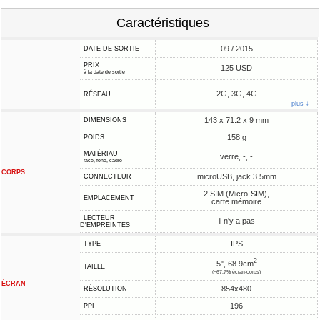
Caractéristiques
09 / 2015
DATE DE SORTIE
PRIX
125 USD
à la date de sortie
2G, 3G, 4G
RÉSEAU
plus ↓
143 x 71.2 x 9 mm
DIMENSIONS
158 g
POIDS
MATÉRIAU
verre, -, -
face, fond, cadre
CORPS
microUSB, jack 3.5mm
CONNECTEUR
2 SIM (Micro-SIM),
EMPLACEMENT
carte mémoire
LECTEUR
il n'y a pas
D'EMPREINTES
IPS
TYPE
2
5", 68.9cm
TAILLE
(~67.7% écran-corps)
ÉCRAN
854x480
RÉSOLUTION
196
PPI