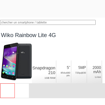
Wiko Rainbow Lite 4G
Snapdragon
5"
5MP
2000
mAh
210
854x480
720p@30
pix.
Li-Ion
1GB RAM