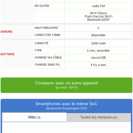
radio FM
EN OUTRE
Wi-Fi Direct
Point d'accès Wi-Fi
Bluetooth A2DP
2
HAUT-PARLEURS
SONORE
disponible
CONECTOR 3,5MM
2000 mAh
CAPACITÉ
Li-Ion, amovible
TYPE
BATTERIE
microUSB
CHARGE VIA CÂBLE
il n'y a pas
CHARGE SANS FIL
Comparer avec un autre appareil
(au total - 6070)
Smartphones avec le même SoC
(Qualcomm Snapdragon 210)
Wiko
Toutes les marques
(3)
(62)