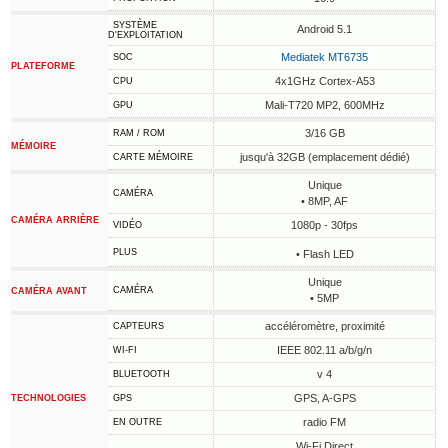
SYSTÈME
Android 5.1
D'EXPLOITATION
Mediatek MT6735
SOC
PLATEFORME
4x1GHz Cortex-A53
CPU
Mali-T720 MP2, 600MHz
GPU
3/16 GB
RAM / ROM
MÉMOIRE
jusqu'à 32GB (emplacement dédié)
CARTE MÉMOIRE
Unique
CAMÉRA
• 8MP, AF
CAMÉRA ARRIÈRE
1080p - 30fps
VIDÉO
PLUS
• Flash LED
Unique
CAMÉRA
CAMÉRA AVANT
• 5MP
accéléromètre, proximité
CAPTEURS
IEEE 802.11 a/b/g/n
WI-FI
v 4
BLUETOOTH
GPS, A-GPS
TECHNOLOGIES
GPS
radio FM
EN OUTRE
Wi-Fi Direct