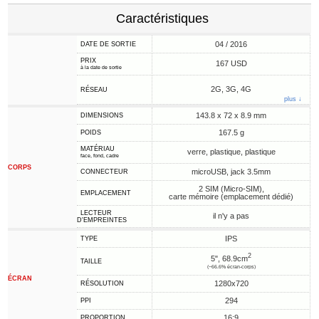
Caractéristiques
04 / 2016
DATE DE SORTIE
PRIX
167 USD
à la date de sortie
2G, 3G, 4G
RÉSEAU
plus ↓
143.8 x 72 x 8.9 mm
DIMENSIONS
167.5 g
POIDS
MATÉRIAU
verre, plastique, plastique
face, fond, cadre
CORPS
microUSB, jack 3.5mm
CONNECTEUR
2 SIM (Micro-SIM),
EMPLACEMENT
carte mémoire (emplacement dédié)
LECTEUR
il n'y a pas
D'EMPREINTES
IPS
TYPE
2
5", 68.9cm
TAILLE
(~66.6% écran-corps)
ÉCRAN
1280x720
RÉSOLUTION
294
PPI
16:9
PROPORTION