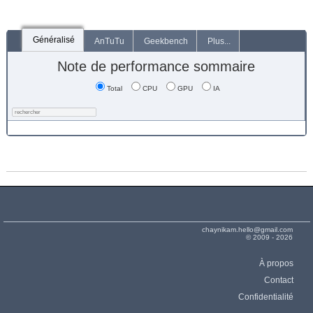
Généralisé
AnTuTu
Geekbench
Plus...
Note de performance sommaire
Total
CPU
GPU
IA
chaynikam.hello@gmail.com
© 2009 - 2026
À propos
Contact
Confidentialité