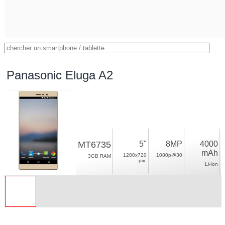
Panasonic Eluga A2
MT6735
5"
8MP
4000
mAh
1280x720
1080p@30
3GB RAM
pix.
Li-Ion