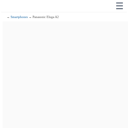
☰
→
Smartphones
→ Panasonic Eluga A2