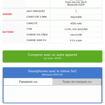
Point d'accès Wi-Fi
Bluetooth A2DP
1
HAUT-PARLEURS
SONORE
disponible
CONECTOR 3,5MM
4000 mAh
CAPACITÉ
Li-Ion, non-amovible
TYPE
BATTERIE
microUSB
CHARGE VIA CÂBLE
il n'y a pas
CHARGE SANS FIL
Comparer avec un autre appareil
(au total - 6070)
Smartphones avec le même SoC
(Mediatek MT6735)
Panasonic
Toutes les marques
(10)
(92)