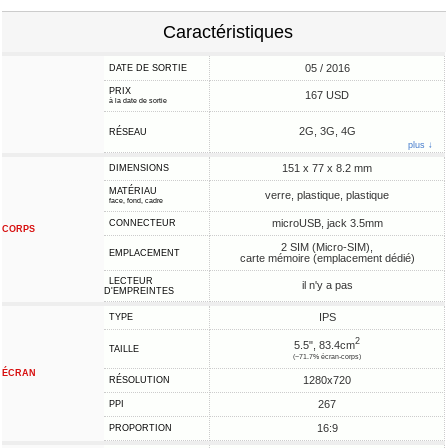
Caractéristiques
05 / 2016
DATE DE SORTIE
PRIX
167 USD
à la date de sortie
2G, 3G, 4G
RÉSEAU
plus ↓
151 x 77 x 8.2 mm
DIMENSIONS
MATÉRIAU
verre, plastique, plastique
face, fond, cadre
microUSB, jack 3.5mm
CONNECTEUR
CORPS
2 SIM (Micro-SIM),
EMPLACEMENT
carte mémoire (emplacement dédié)
LECTEUR
il n'y a pas
D'EMPREINTES
IPS
TYPE
2
5.5", 83.4cm
TAILLE
(~71.7% écran-corps)
ÉCRAN
1280x720
RÉSOLUTION
267
PPI
16:9
PROPORTION