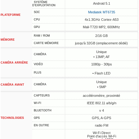
SYSTÈME
Android 5.1
D'EXPLOITATION
Mediatek MT6735
SOC
PLATEFORME
4x1.3GHz Cortex-A53
CPU
Mali-T720 MP2, 600MHz
GPU
2/16 GB
RAM / ROM
MÉMOIRE
jusqu'à 32GB (emplacement dédié)
CARTE MÉMOIRE
Unique
CAMÉRA
• 13MP, AF
CAMÉRA ARRIÈRE
1080p - 30fps
VIDÉO
PLUS
• Flash LED
Unique
CAMÉRA
CAMÉRA AVANT
• 5MP
accéléromètre, proximité
CAPTEURS
IEEE 802.11 a/b/g/n
WI-FI
v 4
BLUETOOTH
GPS, A-GPS
TECHNOLOGIES
GPS
radio FM
EN OUTRE
Wi-Fi Direct
Point d'accès Wi-Fi