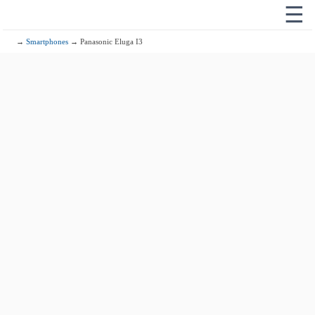
☰
→
Smartphones
→ Panasonic Eluga I3