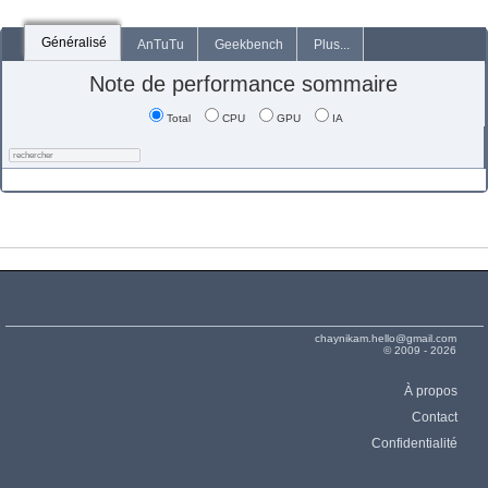
Généralisé
AnTuTu
Geekbench
Plus...
Note de performance sommaire
Total
CPU
GPU
IA
chaynikam.hello@gmail.com
© 2009 - 2026
À propos
Contact
Confidentialité