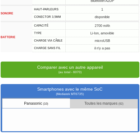
Bluetooth A2DP
1
HAUT-PARLEURS
SONORE
disponible
CONECTOR 3,5MM
2700 mAh
CAPACITÉ
Li-Ion, amovible
TYPE
BATTERIE
microUSB
CHARGE VIA CÂBLE
il n'y a pas
CHARGE SANS FIL
Comparer avec un autre appareil
(au total - 6070)
Smartphones avec le même SoC
(Mediatek MT6735)
Panasonic
Toutes les marques
(10)
(92)