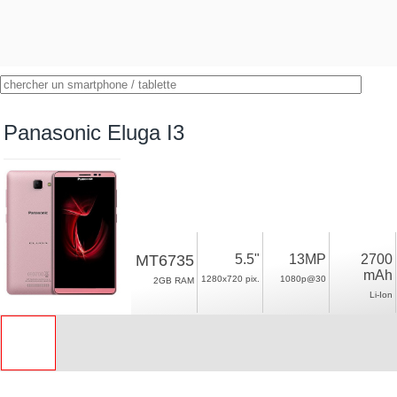
Panasonic Eluga I3
MT6735
5.5"
13MP
2700
mAh
1280x720 pix.
1080p@30
2GB RAM
Li-Ion