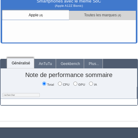
Smartphones avec le même SoC
(Apple A12Z Bionic)
Apple
Toutes les marques
(4)
(4)
Généralisé
AnTuTu
Geekbench
Plus...
Note de performance sommaire
Total
CPU
GPU
IA