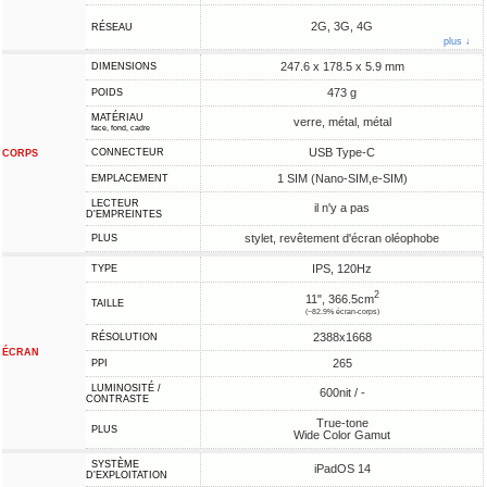
2G, 3G, 4G
RÉSEAU
plus ↓
247.6 x 178.5 x 5.9 mm
DIMENSIONS
473 g
POIDS
MATÉRIAU
verre, métal, métal
face, fond, cadre
USB Type-C
CONNECTEUR
CORPS
1 SIM (Nano-SIM,e-SIM)
EMPLACEMENT
LECTEUR
il n'y a pas
D'EMPREINTES
stylet, revêtement d'écran oléophobe
PLUS
IPS, 120Hz
TYPE
2
11", 366.5cm
TAILLE
(~82.9% écran-corps)
2388x1668
RÉSOLUTION
ÉCRAN
265
PPI
LUMINOSITÉ /
600nit / -
CONTRASTE
True-tone
PLUS
Wide Color Gamut
SYSTÈME
iPadOS 14
D'EXPLOITATION