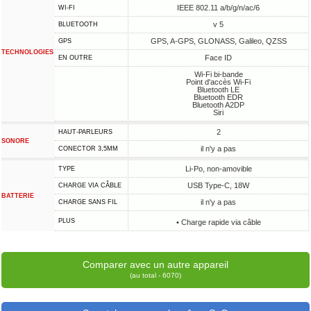
IEEE 802.11 a/b/g/n/ac/6
WI-FI
v 5
BLUETOOTH
GPS, A-GPS, GLONASS, Galileo, QZSS
GPS
TECHNOLOGIES
Face ID
EN OUTRE
Wi-Fi bi-bande
Point d'accès Wi-Fi
Bluetooth LE
Bluetooth EDR
Bluetooth A2DP
Siri
2
HAUT-PARLEURS
SONORE
il n'y a pas
CONECTOR 3,5MM
Li-Po, non-amovible
TYPE
USB Type-C, 18W
CHARGE VIA CÂBLE
BATTERIE
il n'y a pas
CHARGE SANS FIL
PLUS
• Charge rapide via câble
Comparer avec un autre appareil
(au total - 6070)