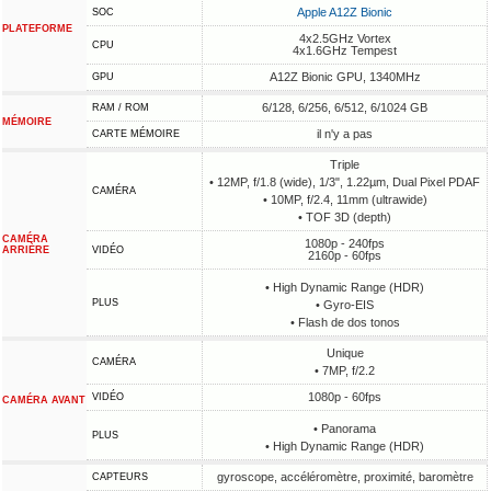
Apple A12Z Bionic
SOC
PLATEFORME
4x2.5GHz Vortex
CPU
4x1.6GHz Tempest
A12Z Bionic GPU, 1340MHz
GPU
6/128, 6/256, 6/512, 6/1024 GB
RAM / ROM
MÉMOIRE
il n'y a pas
CARTE MÉMOIRE
Triple
• 12MP, f/1.8 (wide), 1/3", 1.22µm, Dual Pixel PDAF
CAMÉRA
• 10MP, f/2.4, 11mm (ultrawide)
• TOF 3D (depth)
CAMÉRA
1080p - 240fps
ARRIÈRE
VIDÉO
2160p - 60fps
• High Dynamic Range (HDR)
PLUS
• Gyro-EIS
• Flash de dos tonos
Unique
CAMÉRA
• 7MP, f/2.2
1080p - 60fps
VIDÉO
CAMÉRA AVANT
• Panorama
PLUS
• High Dynamic Range (HDR)
gyroscope, accéléromètre, proximité, baromètre
CAPTEURS