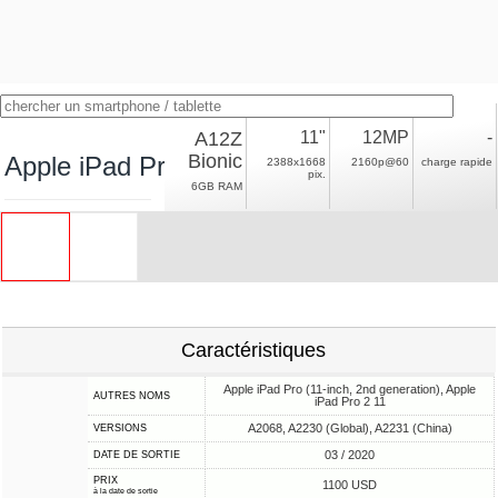
A12Z
11"
12MP
-
Bionic
Apple iPad Pro 11 (2020) LTE
2388x1668
2160p@60
charge rapide
pix.
6GB RAM
Caractéristiques
Apple iPad Pro (11-inch, 2nd generation), Apple
AUTRES NOMS
iPad Pro 2 11
A2068, A2230 (Global), A2231 (China)
VERSIONS
03 / 2020
DATE DE SORTIE
PRIX
1100 USD
à la date de sortie