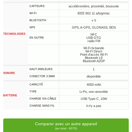
accéléromètre, proximité, boussole
CAPTEURS
IEEE 802.11 a/b/g/n/ac
WI-FI
v 5
BLUETOOTH
GPS, A-GPS, GLONASS, BDS
GPS
TECHNOLOGIES
NFC
USB OTG
EN OUTRE
radio FM
Wi-Fi bi-bande
Wi-Fi Direct
Point d'accès Wi-Fi
Bluetooth LE
Bluetooth A2DP
1
HAUT-PARLEURS
SONORE
disponible
CONECTOR 3,5MM
4000 mAh
CAPACITÉ
Li-Po, non-amovible
TYPE
BATTERIE
USB Type-C, 10W
CHARGE VIA CÂBLE
il n'y a pas
CHARGE SANS FIL
Comparer avec un autre appareil
(au total - 6070)