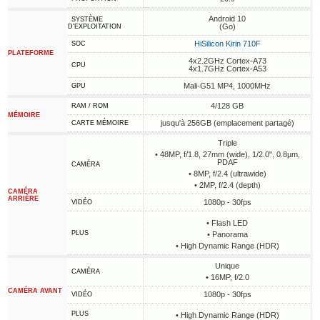
Android 10
SYSTÈME
(Go)
D'EXPLOITATION
HiSilicon Kirin 710F
SOC
PLATEFORME
4x2.2GHz Cortex-A73
CPU
4x1.7GHz Cortex-A53
Mali-G51 MP4, 1000MHz
GPU
4/128 GB
RAM / ROM
MÉMOIRE
jusqu'à 256GB (emplacement partagé)
CARTE MÉMOIRE
Triple
• 48MP, f/1.8, 27mm (wide), 1/2.0", 0.8µm,
PDAF
CAMÉRA
• 8MP, f/2.4 (ultrawide)
• 2MP, f/2.4 (depth)
CAMÉRA
ARRIÈRE
1080p - 30fps
VIDÉO
• Flash LED
PLUS
• Panorama
• High Dynamic Range (HDR)
Unique
CAMÉRA
• 16MP, f/2.0
CAMÉRA AVANT
1080p - 30fps
VIDÉO
PLUS
• High Dynamic Range (HDR)