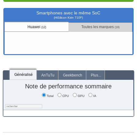
Smartphones avec le même SoC
(HiSilicon Kirin 710F)
Huawei
Toutes les marques
(12)
(19)
Généralisé
AnTuTu
Geekbench
Plus...
Note de performance sommaire
Total
CPU
GPU
IA