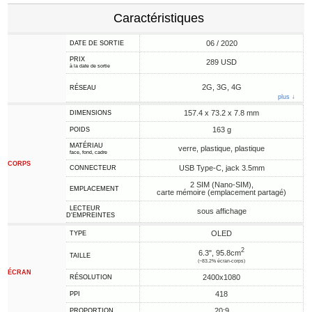
Caractéristiques
06 / 2020
DATE DE SORTIE
PRIX
289 USD
à la date de sortie
2G, 3G, 4G
RÉSEAU
plus ↓
157.4 x 73.2 x 7.8 mm
DIMENSIONS
163 g
POIDS
MATÉRIAU
verre, plastique, plastique
face, fond, cadre
CORPS
USB Type-C, jack 3.5mm
CONNECTEUR
2 SIM (Nano-SIM),
EMPLACEMENT
carte mémoire (emplacement partagé)
LECTEUR
sous affichage
D'EMPREINTES
OLED
TYPE
2
6.3", 95.8cm
TAILLE
(~83.2% écran-corps)
ÉCRAN
2400x1080
RÉSOLUTION
418
PPI
20:9
PROPORTION