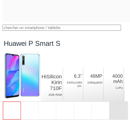
Huawei P Smart S
HiSilicon
6.3"
48MP
4000
mAh
Kirin
2400x1080
1080p@30
pix.
710F
Li-Po
4GB RAM