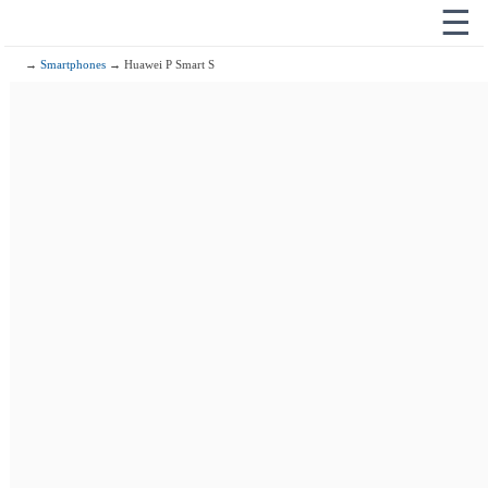
☰
→
Smartphones
→ Huawei P Smart S