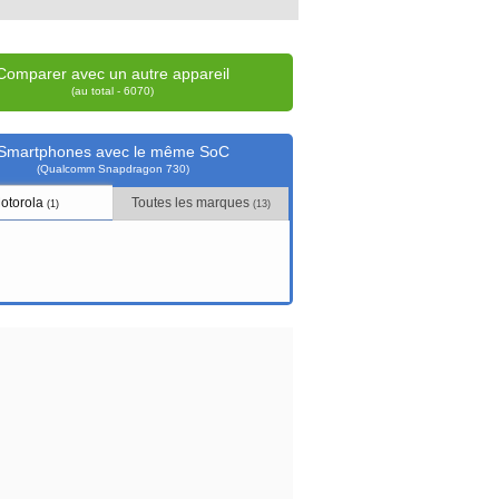
Comparer avec un autre appareil
(au total - 6070)
Smartphones avec le même SoC
(Qualcomm Snapdragon 730)
otorola
Toutes les marques
(1)
(13)