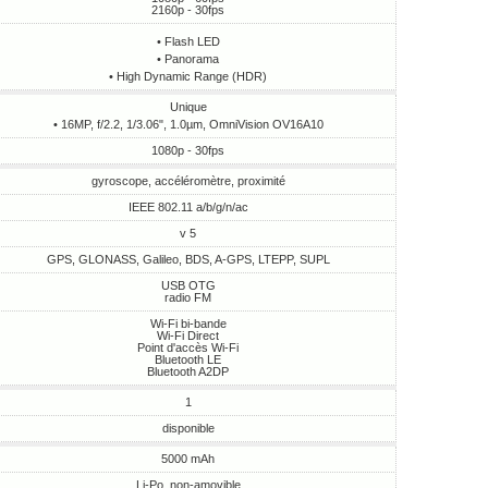
2160p - 30fps
• Flash LED
• Panorama
• High Dynamic Range (HDR)
Unique
• 16MP, f/2.2, 1/3.06", 1.0µm, OmniVision OV16A10
1080p - 30fps
gyroscope, accéléromètre, proximité
IEEE 802.11 a/b/g/n/ac
v 5
GPS, GLONASS, Galileo, BDS, A-GPS, LTEPP, SUPL
USB OTG
radio FM
Wi-Fi bi-bande
Wi-Fi Direct
Point d'accès Wi-Fi
Bluetooth LE
Bluetooth A2DP
1
disponible
5000 mAh
Li-Po, non-amovible