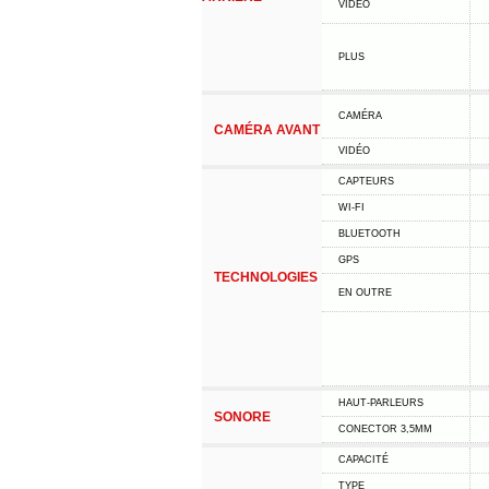
VIDÉO
PLUS
CAMÉRA
CAMÉRA AVANT
VIDÉO
CAPTEURS
WI-FI
BLUETOOTH
GPS
TECHNOLOGIES
EN OUTRE
HAUT-PARLEURS
SONORE
CONECTOR 3,5MM
CAPACITÉ
TYPE