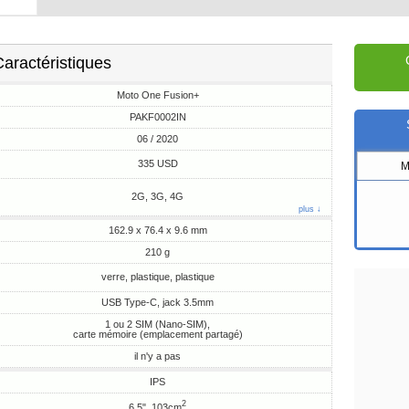
aractéristiques
Moto One Fusion+
PAKF0002IN
06 / 2020
335 USD
M
2G, 3G, 4G
plus ↓
162.9 x 76.4 x 9.6 mm
210 g
verre, plastique, plastique
USB Type-C, jack 3.5mm
1 ou 2 SIM (Nano-SIM),
carte mémoire (emplacement partagé)
il n'y a pas
IPS
2
6.5", 103cm