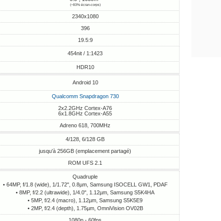
(~83% écran-corps)
2340x1080
396
19.5:9
454nit / 1:1423
HDR10
Android 10
Qualcomm Snapdragon 730
2x2.2GHz Cortex-A76
6x1.8GHz Cortex-A55
Adreno 618, 700MHz
4/128, 6/128 GB
jusqu'à 256GB (emplacement partagé)
ROM UFS 2.1
Quadruple
• 64MP, f/1.8 (wide), 1/1.72", 0.8µm, Samsung ISOCELL GW1, PDAF
• 8MP, f/2.2 (ultrawide), 1/4.0", 1.12µm, Samsung S5K4HA
• 5MP, f/2.4 (macro), 1.12µm, Samsung S5K5E9
• 2MP, f/2.4 (depth), 1.75µm, OmniVision OV02B
1080p - 60fps