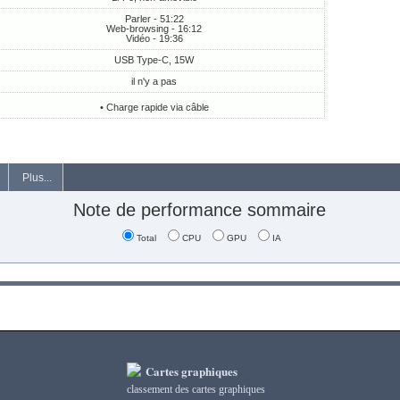
Parler - 51:22
Web-browsing - 16:12
Vidéo - 19:36
USB Type-C, 15W
il n'y a pas
• Charge rapide via câble
Plus...
Note de performance sommaire
Total
CPU
GPU
IA
Cartes graphiques
classement des cartes graphiques