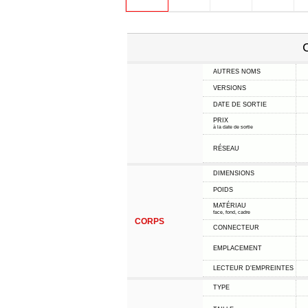
C
AUTRES NOMS
VERSIONS
DATE DE SORTIE
PRIX
à la date de sortie
RÉSEAU
DIMENSIONS
POIDS
MATÉRIAU
face, fond, cadre
CORPS
CONNECTEUR
EMPLACEMENT
LECTEUR D'EMPREINTES
TYPE