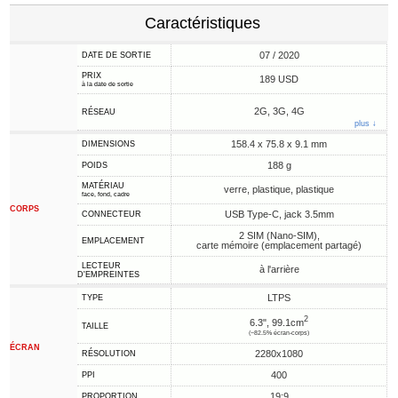
Caractéristiques
07 / 2020
DATE DE SORTIE
PRIX
189 USD
à la date de sortie
2G, 3G, 4G
RÉSEAU
plus ↓
158.4 x 75.8 x 9.1 mm
DIMENSIONS
188 g
POIDS
MATÉRIAU
verre, plastique, plastique
face, fond, cadre
CORPS
USB Type-C, jack 3.5mm
CONNECTEUR
2 SIM (Nano-SIM),
EMPLACEMENT
carte mémoire (emplacement partagé)
LECTEUR
à l'arrière
D'EMPREINTES
LTPS
TYPE
2
6.3", 99.1cm
TAILLE
(~82.5% écran-corps)
ÉCRAN
2280x1080
RÉSOLUTION
400
PPI
19:9
PROPORTION