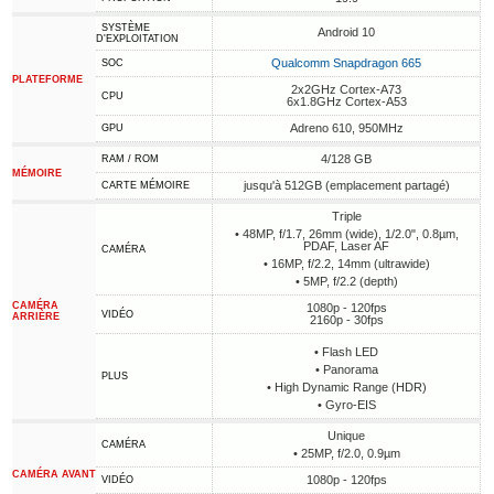
SYSTÈME
Android 10
D'EXPLOITATION
Qualcomm Snapdragon 665
SOC
PLATEFORME
2x2GHz Cortex-A73
CPU
6x1.8GHz Cortex-A53
Adreno 610, 950MHz
GPU
4/128 GB
RAM / ROM
MÉMOIRE
jusqu'à 512GB (emplacement partagé)
CARTE MÉMOIRE
Triple
• 48MP, f/1.7, 26mm (wide), 1/2.0", 0.8µm,
PDAF, Laser AF
CAMÉRA
• 16MP, f/2.2, 14mm (ultrawide)
• 5MP, f/2.2 (depth)
CAMÉRA
1080p - 120fps
VIDÉO
ARRIÈRE
2160p - 30fps
• Flash LED
• Panorama
PLUS
• High Dynamic Range (HDR)
• Gyro-EIS
Unique
CAMÉRA
• 25MP, f/2.0, 0.9µm
CAMÉRA AVANT
1080p - 120fps
VIDÉO