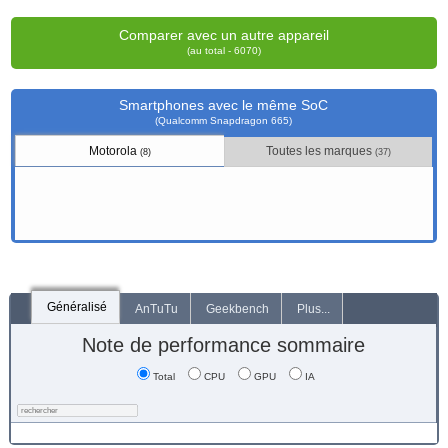
Comparer avec un autre appareil
(au total - 6070)
Smartphones avec le même SoC
(Qualcomm Snapdragon 665)
Motorola
Toutes les marques
(8)
(37)
Généralisé
AnTuTu
Geekbench
Plus...
Note de performance sommaire
Total
CPU
GPU
IA