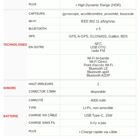
PLUS
• High Dynamic Range (HDR)
gyroscope, accéléromètre, proximité, boussole
CAPTEURS
IEEE 802.11 a/b/g/n/ac
WI-FI
v 5
BLUETOOTH
GPS, A-GPS, GLONASS, Galileo, BDS
GPS
NFC
TECHNOLOGIES
USB OTG
EN OUTRE
radio FM
Wi-Fi bi-bande
Wi-Fi Direct
Point d'accès Wi-Fi
Bluetooth LE
Bluetooth aptX
Bluetooth A2DP
2
HAUT-PARLEURS
SONORE
disponible
CONECTOR 3,5MM
4000 mAh
CAPACITÉ
Li-Po, non-amovible
TYPE
USB Type-C, 15W
CHARGE VIA CÂBLE
BATTERIE
il n'y a pas
CHARGE SANS FIL
PLUS
• Charge rapide via câble