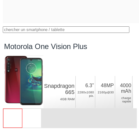
Motorola One Vision Plus
Snapdragon
6.3"
48MP
4000
mAh
665
2280x1080
2160p@30
pix.
charge
4GB RAM
rapide