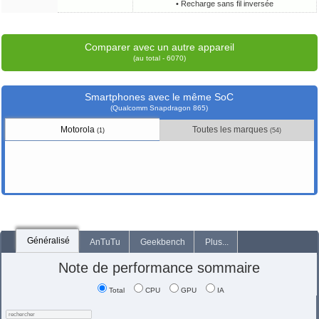
• Recharge sans fil inversée
Comparer avec un autre appareil
(au total - 6070)
Smartphones avec le même SoC
(Qualcomm Snapdragon 865)
Motorola
Toutes les marques
(1)
(54)
Généralisé
AnTuTu
Geekbench
Plus...
Note de performance sommaire
Total
CPU
GPU
IA