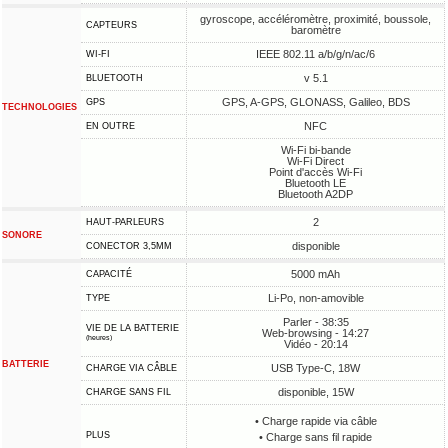
gyroscope, accéléromètre, proximité, boussole,
CAPTEURS
baromètre
IEEE 802.11 a/b/g/n/ac/6
WI-FI
v 5.1
BLUETOOTH
GPS, A-GPS, GLONASS, Galileo, BDS
GPS
TECHNOLOGIES
NFC
EN OUTRE
Wi-Fi bi-bande
Wi-Fi Direct
Point d'accès Wi-Fi
Bluetooth LE
Bluetooth A2DP
2
HAUT-PARLEURS
SONORE
disponible
CONECTOR 3,5MM
5000 mAh
CAPACITÉ
Li-Po, non-amovible
TYPE
Parler - 38:35
VIE DE LA BATTERIE
Web-browsing - 14:27
(heures)
Vidéo - 20:14
BATTERIE
USB Type-C, 18W
CHARGE VIA CÂBLE
disponible, 15W
CHARGE SANS FIL
• Charge rapide via câble
PLUS
• Charge sans fil rapide