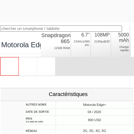
Snapdragon
6.7"
108MP
5000
mAh
865
2340x1080
2160p@30
Motorola Edge Plus
pix.
charge
12GB RAM
rapide
Caractéristiques
Motorola Edge+
AUTRES NOMS
04 / 2020
DATE DE SORTIE
PRIX
800 USD
à la date de sortie
2G, 3G, 4G, 5G
RÉSEAU