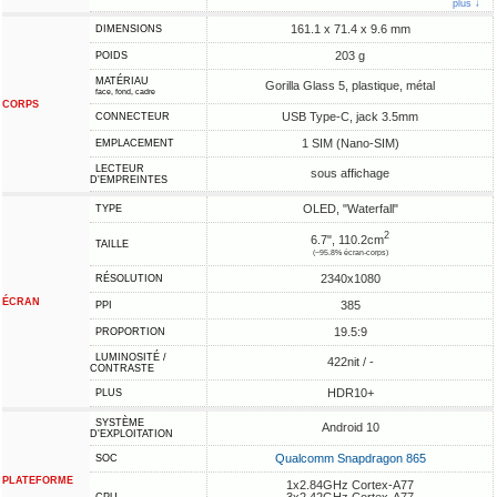
plus ↓
161.1 x 71.4 x 9.6 mm
DIMENSIONS
203 g
POIDS
MATÉRIAU
Gorilla Glass 5, plastique, métal
face, fond, cadre
CORPS
USB Type-C, jack 3.5mm
CONNECTEUR
1 SIM (Nano-SIM)
EMPLACEMENT
LECTEUR
sous affichage
D'EMPREINTES
OLED, "Waterfall"
TYPE
2
6.7", 110.2cm
TAILLE
(~95.8% écran-corps)
2340x1080
RÉSOLUTION
ÉCRAN
385
PPI
19.5:9
PROPORTION
LUMINOSITÉ /
422nit / -
CONTRASTE
HDR10+
PLUS
SYSTÈME
Android 10
D'EXPLOITATION
Qualcomm Snapdragon 865
SOC
PLATEFORME
1x2.84GHz Cortex-A77