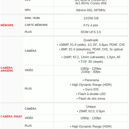
3x2.42GHz Cortex-A77
CPU
4x1.8GHz Cortex-A55
Adreno 650, 587MHz
GPU
12/256 GB
RAM / ROM
il n'y a pas
CARTE MÉMOIRE
MÉMOIRE
ROM UFS 3.0
PLUS
Quadruple
• 108MP, f/1.8 (wide), 1/1.33", 0.8µm, PDAF, OIS
• 8MP, f/2.4 (telephoto), PDAF, OIS, 3x optical
CAMÉRA
zoom
• 16MP, f/2.2, 13mm (ultrawide), 1.0µm, AF
• TOF 3D (depth)
CAMÉRA
1080p - 120fps
VIDÉO
ARRIÈRE
2160p - 30fps
• Panorama
• High Dynamic Range (HDR)
PLUS
• Gyro-EIS
• Flash à double LED
• Flash de dos tonos
Unique
CAMÉRA
• 25MP, f/2.0, 0.9µm
CAMÉRA AVANT
1080p - 120fps
VIDÉO
PLUS
• High Dynamic Range (HDR)