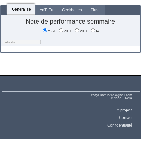
Généralisé
AnTuTu
Geekbench
Plus...
Note de performance sommaire
Total
CPU
GPU
IA
chaynikam.hello@gmail.com
© 2009 - 2026
À propos
Contact
Confidentialité