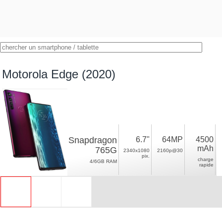
Motorola Edge (2020)
Snapdragon
6.7"
64MP
4500
mAh
765G
2340x1080
2160p@30
pix.
charge
4/6GB RAM
rapide