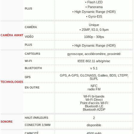
• Flash LED
• Panorama
PLUS
• High Dynamic Range (HDR)
• Gyro-EIS
Unique
CAMÉRA
• 25MP, f/2.0, 0.9µm
CAMÉRA AVANT
1080p - 30fps
VIDÉO
PLUS
• High Dynamic Range (HDR)
gyroscope, accéléromètre, proximité
CAPTEURS
IEEE 802.11 a/b/g/n/ac
WI-FI
v 5.1
BLUETOOTH
GPS, A-GPS, GLONASS, Galileo, BDS, LTEPP,
GPS
SUPL
TECHNOLOGIES
NFC
EN OUTRE
radio FM
Wi-Fi bi-bande
Wi-Fi Direct
Point d'accès Wi-Fi
Bluetooth LE
Bluetooth A2DP
2
HAUT-PARLEURS
SONORE
disponible
CONECTOR 3,5MM
4500 mAh
CAPACITÉ