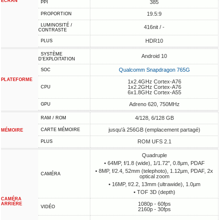
ÉCRAN
385
PPI
19.5:9
PROPORTION
LUMINOSITÉ /
416nit / -
CONTRASTE
HDR10
PLUS
SYSTÈME
Android 10
D'EXPLOITATION
Qualcomm Snapdragon 765G
SOC
PLATEFORME
1x2.4GHz Cortex-A76
1x2.2GHz Cortex-A76
CPU
6x1.8GHz Cortex-A55
Adreno 620, 750MHz
GPU
4/128, 6/128 GB
RAM / ROM
jusqu'à 256GB (emplacement partagé)
CARTE MÉMOIRE
MÉMOIRE
ROM UFS 2.1
PLUS
Quadruple
• 64MP, f/1.8 (wide), 1/1.72", 0.8µm, PDAF
• 8MP, f/2.4, 52mm (telephoto), 1.12µm, PDAF, 2x
CAMÉRA
optical zoom
• 16MP, f/2.2, 13mm (ultrawide), 1.0µm
• TOF 3D (depth)
CAMÉRA
1080p - 60fps
ARRIÈRE
VIDÉO
2160p - 30fps