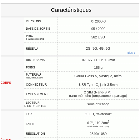
Caractéristiques
XT2063-3
VERSIONS
05 / 2020
DATE DE SORTIE
PRIX
562 USD
à la date de sortie
2G, 3G, 4G, 5G
RÉSEAU
plus ↓
161.6 x 71.1 x 9.3 mm
DIMENSIONS
188 g
POIDS
MATÉRIAU
Gorilla Glass 5, plastique, métal
face, fond, cadre
CORPS
USB Type-C, jack 3.5mm
CONNECTEUR
2 SIM (Nano-SIM),
EMPLACEMENT
carte mémoire (emplacement partagé)
LECTEUR
sous affichage
D'EMPREINTES
OLED, "Waterfall"
TYPE
2
6.7", 110.2cm
TAILLE
(~95.9% écran-corps)
2340x1080
RÉSOLUTION