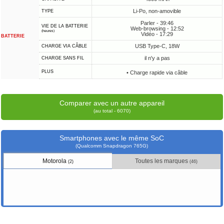
Li-Po, non-amovible
TYPE
Parler - 39:46
VIE DE LA BATTERIE
Web-browsing - 12:52
(heures)
Vidéo - 17:29
BATTERIE
USB Type-C, 18W
CHARGE VIA CÂBLE
il n'y a pas
CHARGE SANS FIL
PLUS
• Charge rapide via câble
Comparer avec un autre appareil
(au total - 6070)
Smartphones avec le même SoC
(Qualcomm Snapdragon 765G)
Motorola
Toutes les marques
(2)
(46)