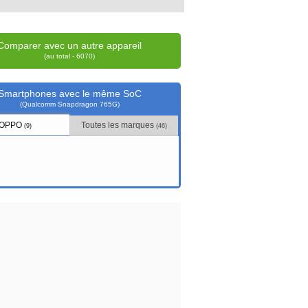
Comparer avec un autre appareil
(au total - 6070)
Smartphones avec le même SoC
(Qualcomm Snapdragon 765G)
OPPO
Toutes les marques
(9)
(46)