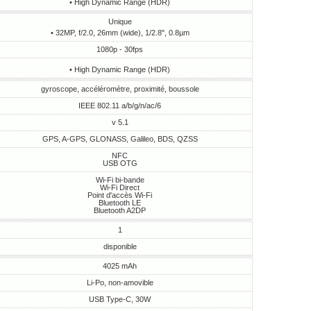
• High Dynamic Range (HDR)
Unique
• 32MP, f/2.0, 26mm (wide), 1/2.8", 0.8µm
1080p - 30fps
• High Dynamic Range (HDR)
gyroscope, accéléromètre, proximité, boussole
IEEE 802.11 a/b/g/n/ac/6
v 5.1
GPS, A-GPS, GLONASS, Galileo, BDS, QZSS
NFC
USB OTG
Wi-Fi bi-bande
Wi-Fi Direct
Point d'accès Wi-Fi
Bluetooth LE
Bluetooth A2DP
1
disponible
4025 mAh
Li-Po, non-amovible
USB Type-C, 30W