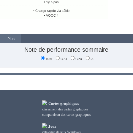
il n'y a pas
• Charge rapide via câble
• VOOC 4
Plus...
Note de performance sommaire
Total
CPU
GPU
IA
Cartes graphiques
classement des cartes graphiques
сomparaison des cartes graphiques
Jeux
catalogue de jeux Windows