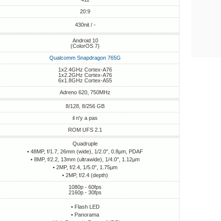
20:9
430nit / -
Android 10
(ColorOS 7)
Qualcomm Snapdragon 765G
1x2.4GHz Cortex-A76
1x2.2GHz Cortex-A76
6x1.8GHz Cortex-A55
Adreno 620, 750MHz
8/128, 8/256 GB
il n'y a pas
ROM UFS 2.1
Quadruple
• 48MP, f/1.7, 26mm (wide), 1/2.0", 0.8µm, PDAF
• 8MP, f/2.2, 13mm (ultrawide), 1/4.0", 1.12µm
• 2MP, f/2.4, 1/5.0", 1.75µm
• 2MP, f/2.4 (depth)
1080p - 60fps
2160p - 30fps
• Flash LED
• Panorama