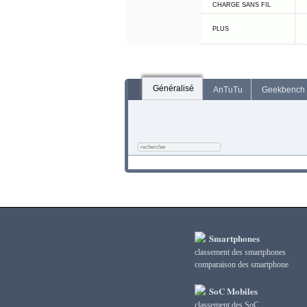
CHARGE SANS FIL
PLUS
Généralisé
AnTuTu
Geekbench
Smartphones
classement des smartphones
сomparaison des smartphone
SoC Mobiles
classement des SoC