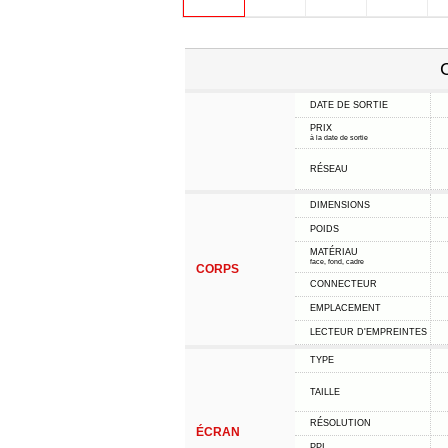
C
DATE DE SORTIE
PRIX
à la date de sortie
RÉSEAU
DIMENSIONS
POIDS
MATÉRIAU
face, fond, cadre
CORPS
CONNECTEUR
EMPLACEMENT
LECTEUR D'EMPREINTES
TYPE
TAILLE
RÉSOLUTION
ÉCRAN
PPI