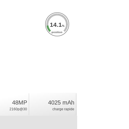
14.1
%
position
48MP
4025 mAh
2160p@30
charge rapide