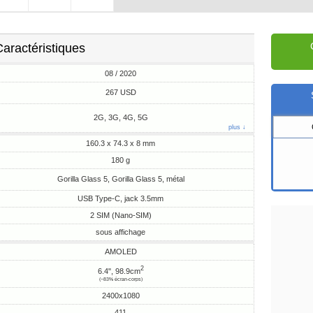
aractéristiques
08 / 2020
267 USD
2G, 3G, 4G, 5G
plus ↓
160.3 x 74.3 x 8 mm
180 g
Gorilla Glass 5, Gorilla Glass 5, métal
USB Type-C, jack 3.5mm
2 SIM (Nano-SIM)
sous affichage
AMOLED
2
6.4", 98.9cm
(~83% écran-corps)
2400x1080
411