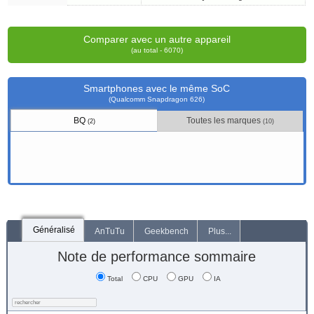
Comparer avec un autre appareil
(au total - 6070)
Smartphones avec le même SoC
(Qualcomm Snapdragon 626)
BQ
Toutes les marques
(2)
(10)
Généralisé
AnTuTu
Geekbench
Plus...
Note de performance sommaire
Total
CPU
GPU
IA