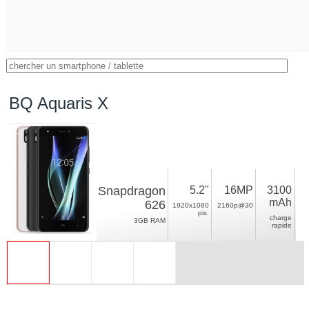
BQ Aquaris X
Snapdragon
5.2"
16MP
3100
mAh
626
1920x1080
2160p@30
pix.
charge
3GB RAM
rapide