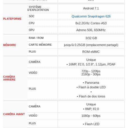
SYSTÈME
Android 7.1
D'EXPLOITATION
Qualcomm Snapdragon 626
SOC
PLATEFORME
8x2.2GHz Cortex-A53
CPU
Adreno 506, 650MHz
GPU
3/32 GB
RAM / ROM
jusqu'à 0.25GB (emplacement partagé)
CARTE MÉMOIRE
MÉMOIRE
ROM eMMC
PLUS
Unique
CAMÉRA
• 16MP, f/2.0, 1/2.8", 1.12µm, PDAF
720p - 120fps
VIDÉO
2160p - 30fps
CAMÉRA
ARRIÈRE
• Panorama
• Flash à double LED
PLUS
•
• Flash de dos tonos
Unique
CAMÉRA
• 8MP, f/2.0
CAMÉRA AVANT
1080p - 60fps
VIDÉO
PLUS
• Flash LED