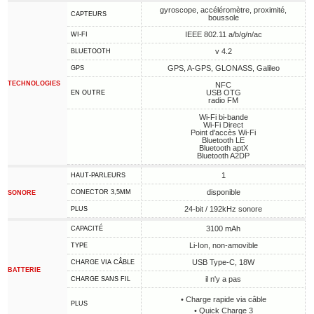
gyroscope, accéléromètre, proximité,
CAPTEURS
boussole
IEEE 802.11 a/b/g/n/ac
WI-FI
v 4.2
BLUETOOTH
GPS, A-GPS, GLONASS, Galileo
GPS
TECHNOLOGIES
NFC
USB OTG
EN OUTRE
radio FM
Wi-Fi bi-bande
Wi-Fi Direct
Point d'accès Wi-Fi
Bluetooth LE
Bluetooth aptX
Bluetooth A2DP
1
HAUT-PARLEURS
disponible
CONECTOR 3,5MM
SONORE
24-bit / 192kHz sonore
PLUS
3100 mAh
CAPACITÉ
Li-Ion, non-amovible
TYPE
USB Type-C, 18W
CHARGE VIA CÂBLE
BATTERIE
il n'y a pas
CHARGE SANS FIL
• Charge rapide via câble
PLUS
• Quick Charge 3