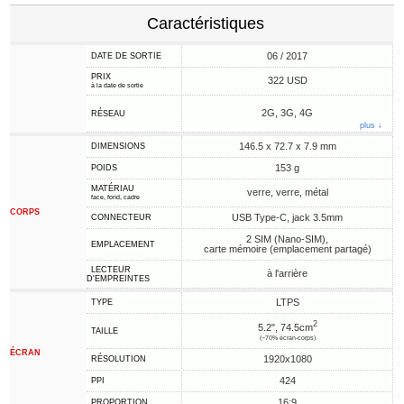
Caractéristiques
06 / 2017
DATE DE SORTIE
PRIX
322 USD
à la date de sortie
2G, 3G, 4G
RÉSEAU
plus ↓
146.5 x 72.7 x 7.9 mm
DIMENSIONS
153 g
POIDS
MATÉRIAU
verre, verre, métal
face, fond, cadre
CORPS
USB Type-C, jack 3.5mm
CONNECTEUR
2 SIM (Nano-SIM),
EMPLACEMENT
carte mémoire (emplacement partagé)
LECTEUR
à l'arrière
D'EMPREINTES
LTPS
TYPE
2
5.2", 74.5cm
TAILLE
(~70% écran-corps)
ÉCRAN
1920x1080
RÉSOLUTION
424
PPI
16:9
PROPORTION