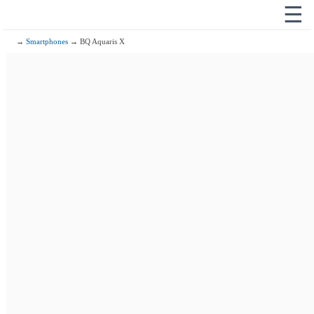
☰
→
Smartphones
→ BQ Aquaris X