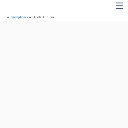
☰
→
Smartphones
→ Oukitel C13 Pro