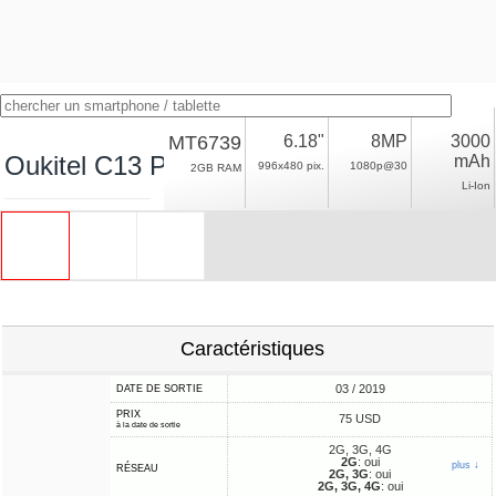
MT6739
6.18"
8MP
3000
Oukitel C13 Pro
mAh
996x480 pix.
1080p@30
2GB RAM
Li-Ion
Caractéristiques
03 / 2019
DATE DE SORTIE
PRIX
75 USD
à la date de sortie
2G, 3G, 4G
2G
: oui
plus ↓
RÉSEAU
2G, 3G
: oui
2G, 3G, 4G
: oui