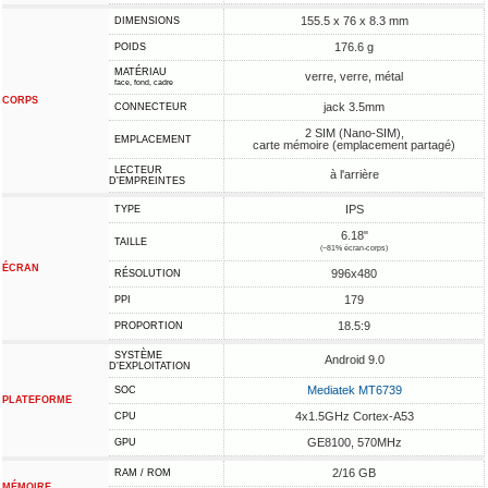
155.5 x 76 x 8.3 mm
DIMENSIONS
176.6 g
POIDS
MATÉRIAU
verre, verre, métal
face, fond, cadre
CORPS
jack 3.5mm
CONNECTEUR
2 SIM (Nano-SIM),
EMPLACEMENT
carte mémoire (emplacement partagé)
LECTEUR
à l'arrière
D'EMPREINTES
IPS
TYPE
6.18"
TAILLE
(~81% écran-corps)
ÉCRAN
996x480
RÉSOLUTION
179
PPI
18.5:9
PROPORTION
SYSTÈME
Android 9.0
D'EXPLOITATION
Mediatek MT6739
SOC
PLATEFORME
4x1.5GHz Cortex-A53
CPU
GE8100, 570MHz
GPU
2/16 GB
RAM / ROM
MÉMOIRE