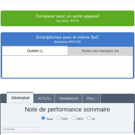
Comparer avec un autre appareil
(au total - 6070)
Smartphones avec le même SoC
(Mediatek MT6739)
Oukitel
Toutes les marques
(1)
(68)
Généralisé
AnTuTu
Geekbench
Plus...
Note de performance sommaire
Total
CPU
GPU
IA