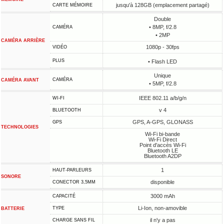
jusqu'à 128GB (emplacement partagé)
CARTE MÉMOIRE
Double
• 8MP, f/2.8
CAMÉRA
• 2MP
CAMÉRA ARRIÈRE
1080p - 30fps
VIDÉO
PLUS
• Flash LED
Unique
CAMÉRA
CAMÉRA AVANT
• 5MP, f/2.8
IEEE 802.11 a/b/g/n
WI-FI
v 4
BLUETOOTH
GPS, A-GPS, GLONASS
GPS
TECHNOLOGIES
Wi-Fi bi-bande
Wi-Fi Direct
Point d'accès Wi-Fi
Bluetooth LE
Bluetooth A2DP
1
HAUT-PARLEURS
SONORE
disponible
CONECTOR 3,5MM
3000 mAh
CAPACITÉ
Li-Ion, non-amovible
TYPE
BATTERIE
il n'y a pas
CHARGE SANS FIL