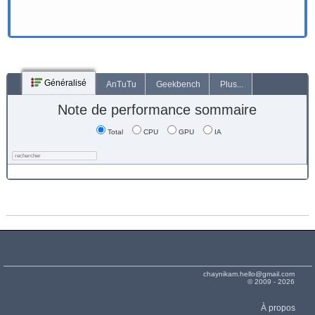
Généralisé
AnTuTu
Geekbench
Plus...
Note de performance sommaire
Total
CPU
GPU
IA
chaynikam.hello@gmail.com
© 2009 - 2026
À propos