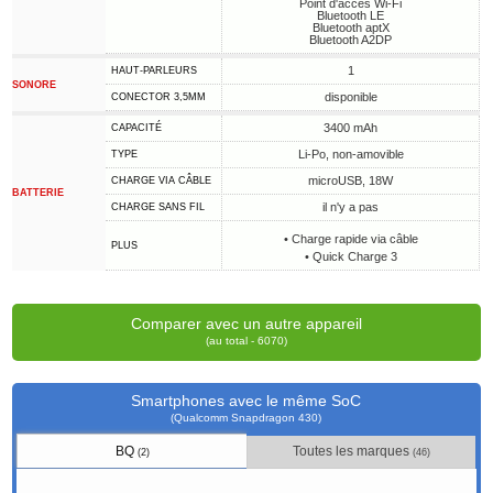
Point d'accès Wi-Fi
Bluetooth LE
Bluetooth aptX
Bluetooth A2DP
1
HAUT-PARLEURS
SONORE
disponible
CONECTOR 3,5MM
3400 mAh
CAPACITÉ
Li-Po, non-amovible
TYPE
microUSB, 18W
CHARGE VIA CÂBLE
BATTERIE
il n'y a pas
CHARGE SANS FIL
• Charge rapide via câble
PLUS
• Quick Charge 3
Comparer avec un autre appareil
(au total - 6070)
Smartphones avec le même SoC
(Qualcomm Snapdragon 430)
BQ
Toutes les marques
(2)
(46)