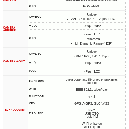
ROM eMMC
PLUS
Unique
CAMÉRA
• 12MP, f/2.0, 1/2.9", 1.25µm, PDAF
1080p - 30fps
VIDÉO
CAMÉRA
ARRIÈRE
• Flash LED
PLUS
• Panorama
• High Dynamic Range (HDR)
Unique
CAMÉRA
• 8MP, f/2.0, 1/4", 1.12µm
CAMÉRA AVANT
1080p - 30fps
VIDÉO
PLUS
• Flash LED
gyroscope, accéléromètre, proximité,
CAPTEURS
boussole
IEEE 802.11 a/b/g/n/ac
WI-FI
v 4.2
BLUETOOTH
GPS, A-GPS, GLONASS
GPS
TECHNOLOGIES
NFC
USB OTG
EN OUTRE
radio FM
Wi-Fi bi-bande
Wi-Fi Direct