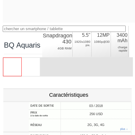
Snapdragon
5.5"
12MP
3400
mAh
430
1920x1080
1080p@30
BQ Aquaris VS Plus
pix.
charge
4GB RAM
rapide
Caractéristiques
03 / 2018
DATE DE SORTIE
PRIX
256 USD
à la date de sortie
2G, 3G, 4G
RÉSEAU
plus ↓