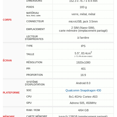
152.3 x 76.7 x 8.4 mm
DIMENSIONS
183 g
POIDS
MATÉRIAU
verre, métal, métal
face, fond, cadre
CORPS
microUSB, jack 3.5mm
CONNECTEUR
2 SIM (Nano-SIM),
EMPLACEMENT
carte mémoire (emplacement partagé)
LECTEUR
à l'arrière
D'EMPREINTES
IPS
TYPE
2
5.5", 83.4cm
TAILLE
(~71.4% écran-corps)
ÉCRAN
1920x1080
RÉSOLUTION
401
PPI
16:9
PROPORTION
SYSTÈME
Android 8.0
D'EXPLOITATION
Qualcomm Snapdragon 430
SOC
PLATEFORME
8x1.4GHz Cortex-A53
CPU
Adreno 505, 450MHz
GPU
4/64 GB
RAM / ROM
jusqu'à 128GB (emplacement partagé)
CARTE MÉMOIRE
MÉMOIRE