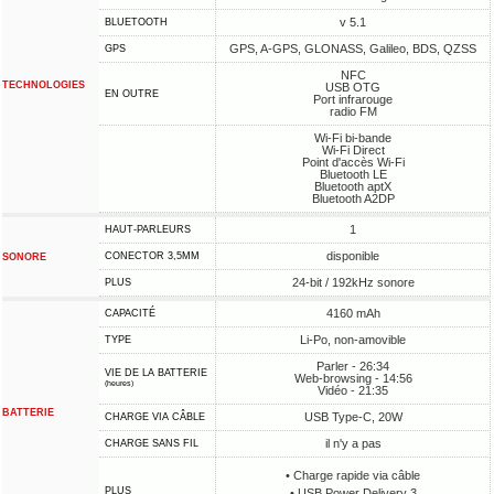
v 5.1
BLUETOOTH
GPS, A-GPS, GLONASS, Galileo, BDS, QZSS
GPS
NFC
TECHNOLOGIES
USB OTG
EN OUTRE
Port infrarouge
radio FM
Wi-Fi bi-bande
Wi-Fi Direct
Point d'accès Wi-Fi
Bluetooth LE
Bluetooth aptX
Bluetooth A2DP
1
HAUT-PARLEURS
disponible
CONECTOR 3,5MM
SONORE
24-bit / 192kHz sonore
PLUS
4160 mAh
CAPACITÉ
Li-Po, non-amovible
TYPE
Parler - 26:34
VIE DE LA BATTERIE
Web-browsing - 14:56
(heures)
Vidéo - 21:35
BATTERIE
USB Type-C, 20W
CHARGE VIA CÂBLE
il n'y a pas
CHARGE SANS FIL
• Charge rapide via câble
PLUS
• USB Power Delivery 3