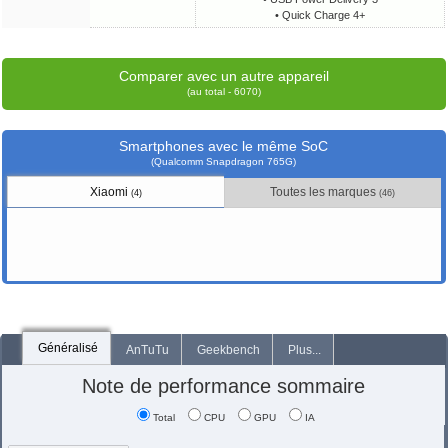
• Quick Charge 4+
Comparer avec un autre appareil
(au total - 6070)
Smartphones avec le même SoC
(Qualcomm Snapdragon 765G)
Xiaomi
Toutes les marques
(4)
(46)
Généralisé
AnTuTu
Geekbench
Plus...
Note de performance sommaire
Total
CPU
GPU
IA