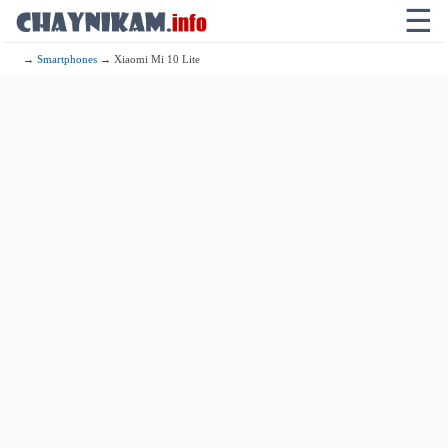
☰
→
Smartphones
→ Xiaomi Mi 10 Lite