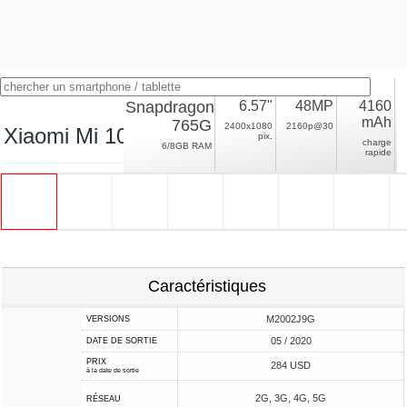
Snapdragon
6.57"
48MP
4160
mAh
765G
2400x1080
2160p@30
Xiaomi Mi 10 Lite
pix.
charge
6/8GB RAM
rapide
Caractéristiques
M2002J9G
VERSIONS
05 / 2020
DATE DE SORTIE
PRIX
284 USD
à la date de sortie
2G, 3G, 4G, 5G
RÉSEAU