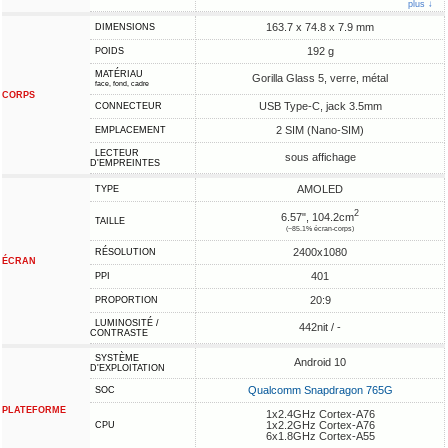
plus ↓
163.7 x 74.8 x 7.9 mm
DIMENSIONS
192 g
POIDS
MATÉRIAU
Gorilla Glass 5, verre, métal
face, fond, cadre
CORPS
USB Type-C, jack 3.5mm
CONNECTEUR
2 SIM (Nano-SIM)
EMPLACEMENT
LECTEUR
sous affichage
D'EMPREINTES
AMOLED
TYPE
2
6.57", 104.2cm
TAILLE
(~85.1% écran-corps)
2400x1080
RÉSOLUTION
ÉCRAN
401
PPI
20:9
PROPORTION
LUMINOSITÉ /
442nit / -
CONTRASTE
SYSTÈME
Android 10
D'EXPLOITATION
Qualcomm Snapdragon 765G
SOC
PLATEFORME
1x2.4GHz Cortex-A76
1x2.2GHz Cortex-A76
CPU
6x1.8GHz Cortex-A55