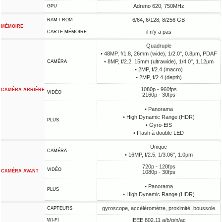
Adreno 620, 750MHz
GPU
6/64, 6/128, 8/256 GB
RAM / ROM
MÉMOIRE
il n'y a pas
CARTE MÉMOIRE
Quadruple
• 48MP, f/1.8, 26mm (wide), 1/2.0", 0.8µm, PDAF
• 8MP, f/2.2, 15mm (ultrawide), 1/4.0", 1.12µm
CAMÉRA
• 2MP, f/2.4 (macro)
• 2MP, f/2.4 (depth)
1080p - 960fps
CAMÉRA ARRIÈRE
VIDÉO
2160p - 30fps
• Panorama
• High Dynamic Range (HDR)
PLUS
• Gyro-EIS
• Flash à double LED
Unique
CAMÉRA
• 16MP, f/2.5, 1/3.06", 1.0µm
720p - 120fps
VIDÉO
CAMÉRA AVANT
1080p - 30fps
• Panorama
PLUS
• High Dynamic Range (HDR)
gyroscope, accéléromètre, proximité, boussole
CAPTEURS
IEEE 802.11 a/b/g/n/ac
WI-FI