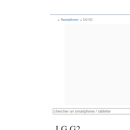
→
Smartphones
→ LG G2
LG G2