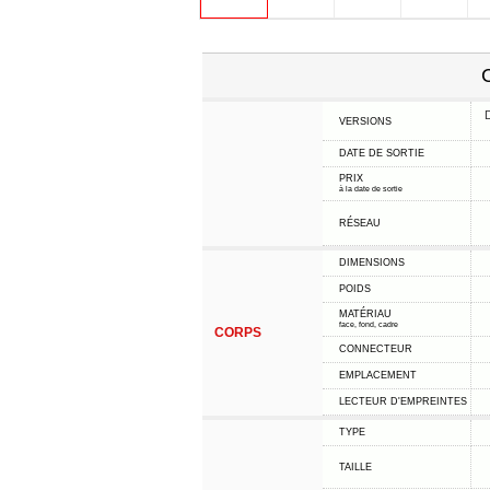
C
VERSIONS
DATE DE SORTIE
PRIX
à la date de sortie
RÉSEAU
DIMENSIONS
POIDS
MATÉRIAU
face, fond, cadre
CORPS
CONNECTEUR
EMPLACEMENT
LECTEUR D'EMPREINTES
TYPE
TAILLE