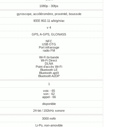
1080p - 30fps
gyroscope, accéléromètre, proximité, boussole
IEEE 802.11 a/b/g/n/ac
v 4
GPS, A-GPS, GLONASS
NFC
USB OTG
Port infrarouge
radio FM
Wi-Fi bi-bande
Wi-Fi Direct
DLNA
Point d'accès Wi-Fi
Bluetooth LE
Bluetooth aptX
Bluetooth A2DP
1
voix - 65
son - 62
appel - 66
disponible
24-bit / 192kHz sonore
3000 mAh
Li-Po, non-amovible