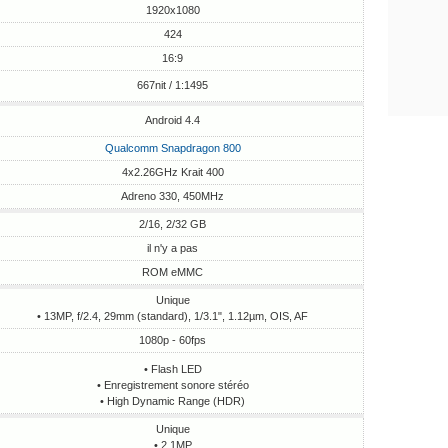
1920x1080
424
16:9
667nit / 1:1495
Android 4.4
Qualcomm Snapdragon 800
4x2.26GHz Krait 400
Adreno 330, 450MHz
2/16, 2/32 GB
il n'y a pas
ROM eMMC
Unique
• 13MP, f/2.4, 29mm (standard), 1/3.1", 1.12µm, OIS, AF
1080p - 60fps
• Flash LED
• Enregistrement sonore stéréo
• High Dynamic Range (HDR)
Unique
• 2.1MP