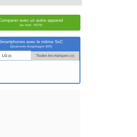
Comparer avec un autre appareil
(au total - 6070)
Smartphones avec le même SoC
(Qualcomm Snapdragon 800)
LG
Toutes les marques
(3)
(10)