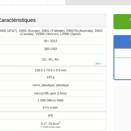
aractéristiques
D800 (AT&T), D802 (Europe), D801 (T-Mobile), D802TA (Australia), D803
(Canada), VS980 (Verizon), LS980 (Sprint)
09 / 2013
300 USD
2G, 3G, 4G
plus ↓
138.5 x 70.9 x 8.9 mm
143 g
verre, plastique, plastique
microUSB, jack 3.5mm
1 SIM (Micro-SIM)
il n'y a pas
IPS
2
5.2", 74.5cm
(~75.9% écran-corps)