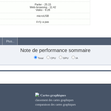
Parler - 25:15
Web-browsing - 11:42
Vidéo - 9:28
microUSB
il n'y a pas
Plus...
Note de performance sommaire
Total
CPU
GPU
IA
Cartes graphiques
classement des cartes graphiques
сomparaison des cartes graphiques