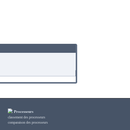
Processeurs
classement des processeurs
сomparaison des processeurs