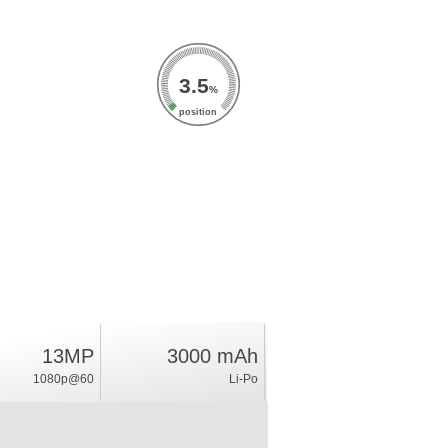
3.5
%
position
13MP
3000 mAh
1080p@60
Li-Po