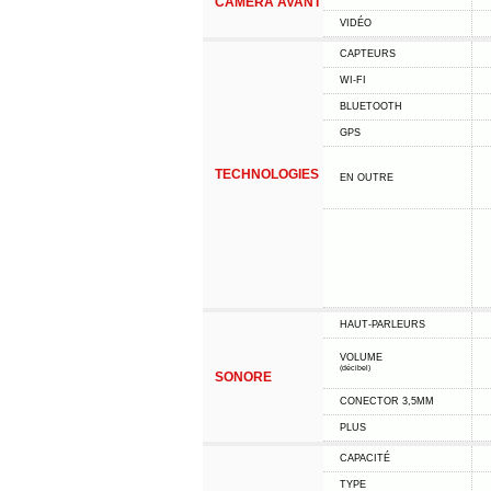
CAMÉRA AVANT
VIDÉO
CAPTEURS
WI-FI
BLUETOOTH
GPS
TECHNOLOGIES
EN OUTRE
HAUT-PARLEURS
VOLUME
(décibel)
SONORE
CONECTOR 3,5MM
PLUS
CAPACITÉ
TYPE