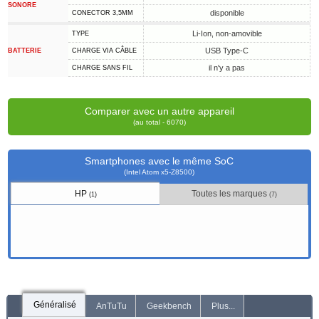
SONORE
disponible
CONECTOR 3,5MM
Li-Ion, non-amovible
TYPE
USB Type-C
BATTERIE
CHARGE VIA CÂBLE
il n'y a pas
CHARGE SANS FIL
Comparer avec un autre appareil
(au total - 6070)
Smartphones avec le même SoC
(Intel Atom x5-Z8500)
HP
Toutes les marques
(1)
(7)
Généralisé
AnTuTu
Geekbench
Plus...