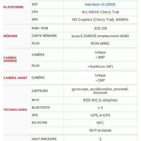
Intel Atom x5-Z8500
SOC
PLATEFORME
4x1.44GHz Cherry Trail
CPU
HD Graphics (Cherry Trail), 600MHz
GPU
3/32 GB
RAM / ROM
jusqu'à 2048GB (emplacement dédié)
CARTE MÉMOIRE
MÉMOIRE
ROM eMMC
PLUS
Unique
CAMÉRA
• 8MP
CAMÉRA
ARRIÈRE
PLUS
• Autofocus (AF)
Unique
CAMÉRA
CAMÉRA AVANT
• 2MP
gyroscope, accéléromètre, proximité,
CAPTEURS
boussole
IEEE 802.11 a/b/g/n/ac
WI-FI
v 4
BLUETOOTH
TECHNOLOGIES
GPS, A-GPS
GPS
NFC
EN OUTRE
Wi-Fi bi-bande
2
HAUT-PARLEURS