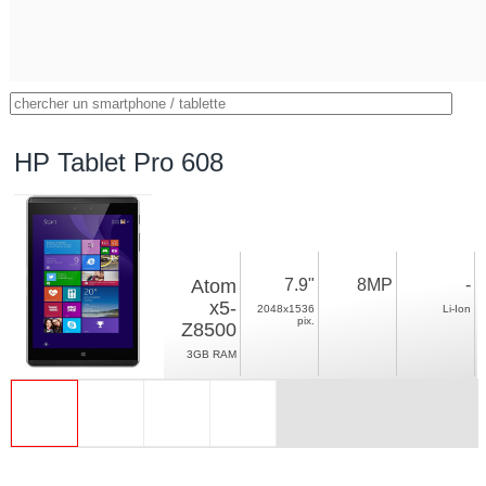
HP Tablet Pro 608
Atom
7.9"
8MP
-
x5-
2048x1536
Li-Ion
pix.
Z8500
3GB RAM