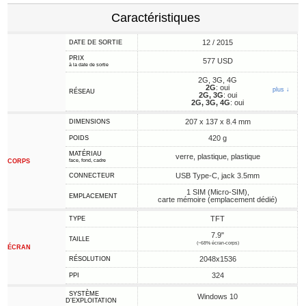
Caractéristiques
12 / 2015
DATE DE SORTIE
PRIX
577 USD
à la date de sortie
2G, 3G, 4G
2G
: oui
plus ↓
RÉSEAU
2G, 3G
: oui
2G, 3G, 4G
: oui
207 x 137 x 8.4 mm
DIMENSIONS
420 g
POIDS
MATÉRIAU
verre, plastique, plastique
CORPS
face, fond, cadre
USB Type-C, jack 3.5mm
CONNECTEUR
1 SIM (Micro-SIM),
EMPLACEMENT
carte mémoire (emplacement dédié)
TFT
TYPE
7.9"
TAILLE
(~68% écran-corps)
ÉCRAN
2048x1536
RÉSOLUTION
324
PPI
SYSTÈME
Windows 10
D'EXPLOITATION