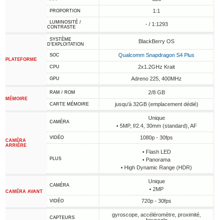
1:1
PROPORTION
LUMINOSITÉ /
- / 1:1293
CONTRASTE
SYSTÈME
BlackBerry OS
D'EXPLOITATION
Qualcomm Snapdragon S4 Plus
SOC
PLATEFORME
2x1.2GHz Krait
CPU
Adreno 225, 400MHz
GPU
2/8 GB
RAM / ROM
MÉMOIRE
jusqu'à 32GB (emplacement dédié)
CARTE MÉMOIRE
Unique
CAMÉRA
• 5MP, f/2.4, 30mm (standard), AF
1080p - 30fps
VIDÉO
CAMÉRA
ARRIÈRE
• Flash LED
PLUS
• Panorama
• High Dynamic Range (HDR)
Unique
CAMÉRA
• 2MP
CAMÉRA AVANT
720p - 30fps
VIDÉO
gyroscope, accéléromètre, proximité,
CAPTEURS