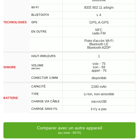
boussole
IEEE 802.11 a/b/g/n
WI-FI
v 4
BLUETOOTH
GPS, A-GPS
TECHNOLOGIES
GPS
NFC
EN OUTRE
radio FM
Point d'accès Wi-Fi
Bluetooth LE
Bluetooth A2DP
1
HAUT-PARLEURS
voix - 75
VOLUME
son - 69
SONORE
(décibel)
appel - 76
disponible
CONECTOR 3,5MM
2180 mAh
CAPACITÉ
Li-Ion, non-amovible
TYPE
BATTERIE
microUSB
CHARGE VIA CÂBLE
il n'y a pas
CHARGE SANS FIL
Comparer avec un autre appareil
(au total - 6070)