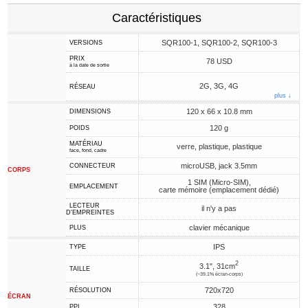
Caractéristiques
SQR100-1, SQR100-2, SQR100-3
VERSIONS
PRIX
78 USD
à la date de sortie
2G, 3G, 4G
RÉSEAU
plus ↓
120 x 66 x 10.8 mm
DIMENSIONS
120 g
POIDS
MATÉRIAU
verre, plastique, plastique
face, fond, cadre
microUSB, jack 3.5mm
CONNECTEUR
CORPS
1 SIM (Micro-SIM),
EMPLACEMENT
carte mémoire (emplacement dédié)
LECTEUR
il n'y a pas
D'EMPREINTES
clavier mécanique
PLUS
IPS
TYPE
2
3.1", 31cm
TAILLE
(~39.1% écran-corps)
720x720
RÉSOLUTION
ÉCRAN
328
PPI