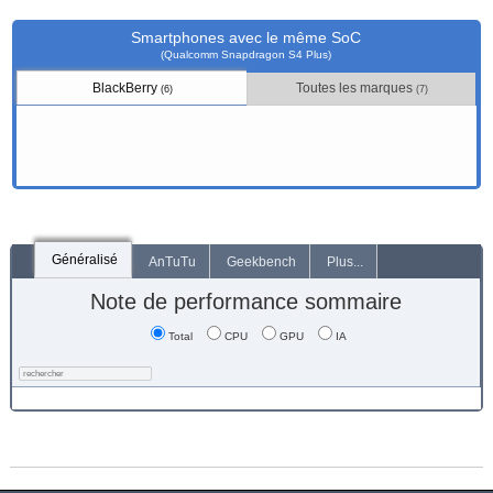
Smartphones avec le même SoC
(Qualcomm Snapdragon S4 Plus)
BlackBerry
Toutes les marques
(6)
(7)
Généralisé
AnTuTu
Geekbench
Plus...
Note de performance sommaire
Total
CPU
GPU
IA