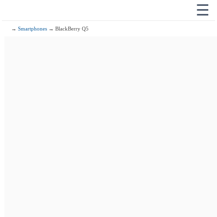
☰
→
Smartphones
→ BlackBerry Q5