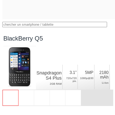
BlackBerry Q5
Snapdragon
3.1"
5MP
2180
mAh
S4 Plus
720x720
1080p@30
pix.
Li-Ion
2GB RAM