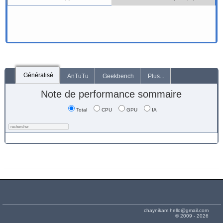
Généralisé
AnTuTu
Geekbench
Plus...
Note de performance sommaire
Total
CPU
GPU
IA
chaynikam.hello@gmail.com
© 2009 - 2026