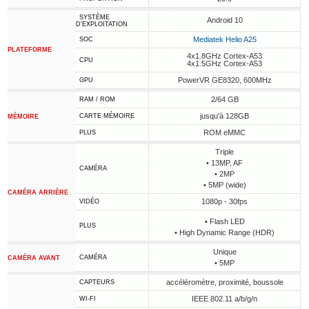
SYSTÈME
Android 10
D'EXPLOITATION
Mediatek Helio A25
SOC
PLATEFORME
4x1.8GHz Cortex-A53
CPU
4x1.5GHz Cortex-A53
PowerVR GE8320, 600MHz
GPU
2/64 GB
RAM / ROM
jusqu'à 128GB
CARTE MÉMOIRE
MÉMOIRE
ROM eMMC
PLUS
Triple
• 13MP, AF
CAMÉRA
• 2MP
• 5MP (wide)
CAMÉRA ARRIÈRE
1080p - 30fps
VIDÉO
• Flash LED
PLUS
• High Dynamic Range (HDR)
Unique
CAMÉRA
CAMÉRA AVANT
• 5MP
accéléromètre, proximité, boussole
CAPTEURS
IEEE 802.11 a/b/g/n
WI-FI