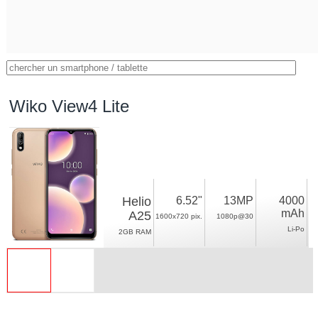
Wiko View4 Lite
Helio
6.52"
13MP
4000
mAh
A25
1600x720 pix.
1080p@30
Li-Po
2GB RAM