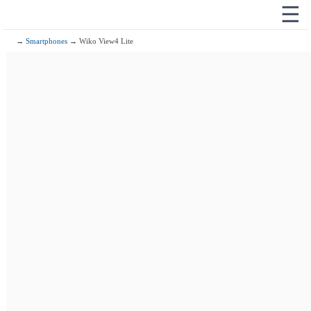
☰
→
Smartphones
→ Wiko View4 Lite