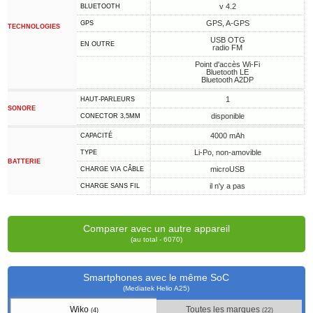
v 4.2
BLUETOOTH
GPS, A-GPS
GPS
TECHNOLOGIES
USB OTG
EN OUTRE
radio FM
Point d'accès Wi-Fi
Bluetooth LE
Bluetooth A2DP
1
HAUT-PARLEURS
SONORE
disponible
CONECTOR 3,5MM
4000 mAh
CAPACITÉ
Li-Po, non-amovible
TYPE
BATTERIE
microUSB
CHARGE VIA CÂBLE
il n'y a pas
CHARGE SANS FIL
Comparer avec un autre appareil
(au total - 6070)
Smartphones avec le même SoC
(Mediatek Helio A25)
Wiko
Toutes les marques
(4)
(22)