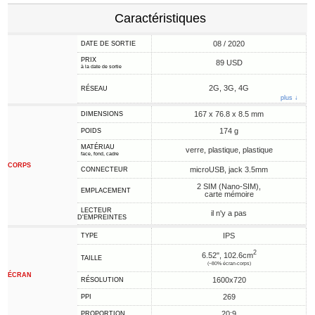
Caractéristiques
08 / 2020
DATE DE SORTIE
PRIX
89 USD
à la date de sortie
2G, 3G, 4G
RÉSEAU
plus ↓
167 x 76.8 x 8.5 mm
DIMENSIONS
174 g
POIDS
MATÉRIAU
verre, plastique, plastique
face, fond, cadre
CORPS
microUSB, jack 3.5mm
CONNECTEUR
2 SIM (Nano-SIM),
EMPLACEMENT
carte mémoire
LECTEUR
il n'y a pas
D'EMPREINTES
IPS
TYPE
2
6.52", 102.6cm
TAILLE
(~80% écran-corps)
ÉCRAN
1600x720
RÉSOLUTION
269
PPI
20:9
PROPORTION