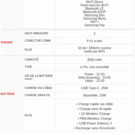
Wi-Fi Direct
Point d'accès Wi-Fi
Bluetooth LE
Bluetooth A2DP
Samsung Dex
Samsung Bixby
ANT+
Samsung Pay
2
HAUT-PARLEURS
il n'y a pas
CONECTOR 3,5MM
SONORE
32-bit / 384kHz sonore
PLUS
audio par AKG
4500 mAh
CAPACITÉ
Li-Po, non-amovible
TYPE
Parler - 21:03
VIE DE LA BATTERIE
Web-browsing - 10:55
(heures)
Vidéo - 13:30
USB Type-C, 25W
CHARGE VIA CÂBLE
BATTERIE
disponible, 15W
CHARGE SANS FIL
• Charge rapide via câble
• Charge sans fil rapide
• Qi Wireless Charge
PLUS
• PMA Wireless Charge
• USB Power Delivery 3
• Recharge sans fil inversée