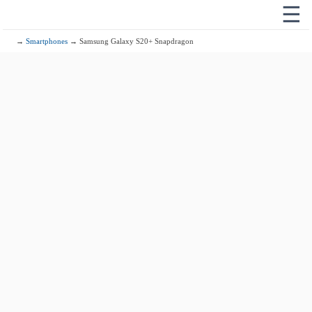
☰
→
Smartphones
→ Samsung Galaxy S20+ Snapdragon