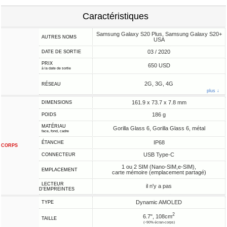
Caractéristiques
Samsung Galaxy S20 Plus, Samsung Galaxy S20+
AUTRES NOMS
USA
03 / 2020
DATE DE SORTIE
PRIX
650 USD
à la date de sortie
2G, 3G, 4G
RÉSEAU
plus ↓
161.9 x 73.7 x 7.8 mm
DIMENSIONS
186 g
POIDS
MATÉRIAU
Gorilla Glass 6, Gorilla Glass 6, métal
face, fond, cadre
IP68
ÉTANCHE
CORPS
USB Type-C
CONNECTEUR
1 ou 2 SIM (Nano-SIM,e-SIM),
EMPLACEMENT
carte mémoire (emplacement partagé)
LECTEUR
il n'y a pas
D'EMPREINTES
Dynamic AMOLED
TYPE
2
6.7", 108cm
TAILLE
(~90% écran-corps)