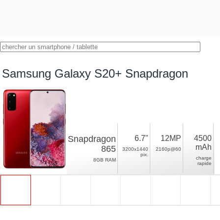
Samsung Galaxy S20+ Snapdragon
Snapdragon
6.7"
12MP
4500
mAh
865
3200x1440
2160p@60
pix.
charge
8GB RAM
rapide