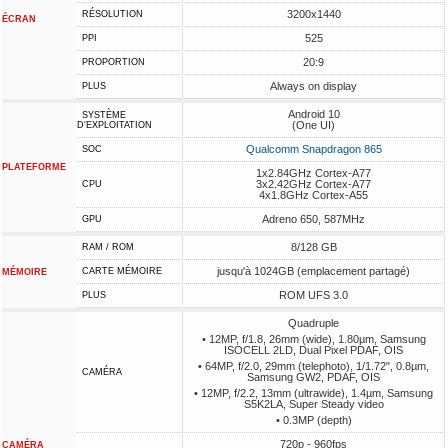
3200x1440
RÉSOLUTION
ÉCRAN
525
PPI
20:9
PROPORTION
Always on display
PLUS
Android 10
SYSTÈME
(One UI)
D'EXPLOITATION
Qualcomm Snapdragon 865
SOC
PLATEFORME
1x2.84GHz Cortex-A77
3x2.42GHz Cortex-A77
CPU
4x1.8GHz Cortex-A55
Adreno 650, 587MHz
GPU
8/128 GB
RAM / ROM
jusqu'à 1024GB (emplacement partagé)
CARTE MÉMOIRE
MÉMOIRE
ROM UFS 3.0
PLUS
Quadruple
• 12MP, f/1.8, 26mm (wide), 1.80µm, Samsung
ISOCELL 2LD, Dual Pixel PDAF, OIS
• 64MP, f/2.0, 29mm (telephoto), 1/1.72", 0.8µm,
CAMÉRA
Samsung GW2, PDAF, OIS
• 12MP, f/2.2, 13mm (ultrawide), 1.4µm, Samsung
S5K2LA, Super Steady video
• 0.3MP (depth)
720p - 960fps
CAMÉRA