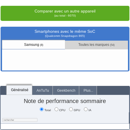
Comparer avec un autre appareil
(au total - 6070)
Smartphones avec le même SoC
(Qualcomm Snapdragon 865)
Samsung
Toutes les marques
(8)
(54)
Généralisé
AnTuTu
Geekbench
Plus...
Note de performance sommaire
Total
CPU
GPU
IA