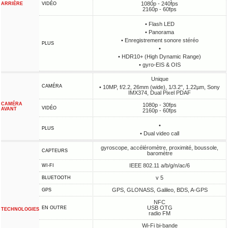
1080p - 240fps
ARRIÈRE
VIDÉO
2160p - 60fps
• Flash LED
• Panorama
• Enregistrement sonore stéréo
PLUS
•
• HDR10+ (High Dynamic Range)
• gyro-EIS & OIS
Unique
CAMÉRA
• 10MP, f/2.2, 26mm (wide), 1/3.2", 1.22µm, Sony
IMX374, Dual Pixel PDAF
CAMÉRA
1080p - 30fps
VIDÉO
AVANT
2160p - 60fps
•
PLUS
• Dual video call
gyroscope, accéléromètre, proximité, boussole,
CAPTEURS
baromètre
IEEE 802.11 a/b/g/n/ac/6
WI-FI
v 5
BLUETOOTH
GPS, GLONASS, Galileo, BDS, A-GPS
GPS
NFC
USB OTG
EN OUTRE
TECHNOLOGIES
radio FM
Wi-Fi bi-bande