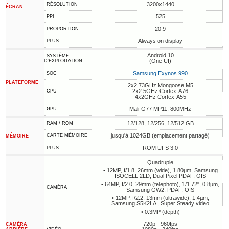
3200x1440
RÉSOLUTION
ÉCRAN
525
PPI
20:9
PROPORTION
Always on display
PLUS
Android 10
SYSTÈME
(One UI)
D'EXPLOITATION
Samsung Exynos 990
SOC
PLATEFORME
2x2.73GHz Mongoose M5
2x2.5GHz Cortex-A76
CPU
4x2GHz Cortex-A55
Mali-G77 MP11, 800MHz
GPU
12/128, 12/256, 12/512 GB
RAM / ROM
jusqu'à 1024GB (emplacement partagé)
CARTE MÉMOIRE
MÉMOIRE
ROM UFS 3.0
PLUS
Quadruple
• 12MP, f/1.8, 26mm (wide), 1.80µm, Samsung
ISOCELL 2LD, Dual Pixel PDAF, OIS
• 64MP, f/2.0, 29mm (telephoto), 1/1.72", 0.8µm,
CAMÉRA
Samsung GW2, PDAF, OIS
• 12MP, f/2.2, 13mm (ultrawide), 1.4µm,
Samsung S5K2LA , Super Steady video
• 0.3MP (depth)
720p - 960fps
CAMÉRA