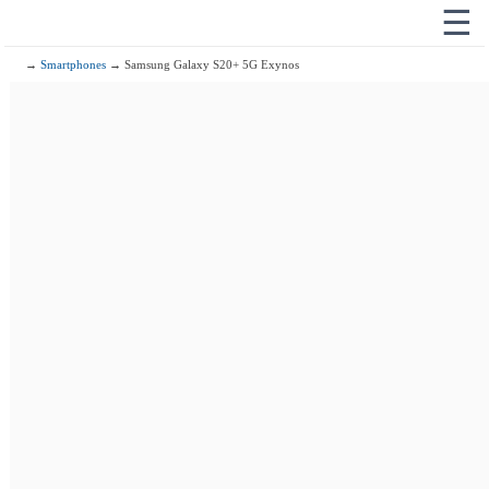
☰
→
Smartphones
→ Samsung Galaxy S20+ 5G Exynos