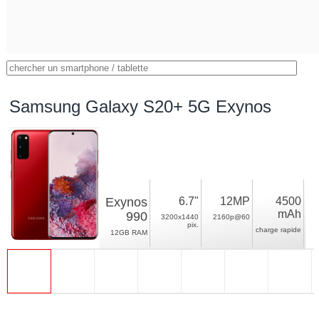
Samsung Galaxy S20+ 5G Exynos
Exynos
6.7"
12MP
4500
mAh
990
3200x1440
2160p@60
pix.
charge rapide
12GB RAM