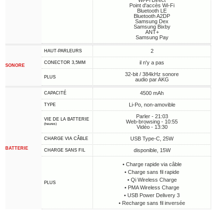
Wi-Fi Direct
Point d'accès Wi-Fi
Bluetooth LE
Bluetooth A2DP
Samsung Dex
Samsung Bixby
ANT+
Samsung Pay
2
HAUT-PARLEURS
il n'y a pas
CONECTOR 3,5MM
SONORE
32-bit / 384kHz sonore
PLUS
audio par AKG
4500 mAh
CAPACITÉ
Li-Po, non-amovible
TYPE
Parler - 21:03
VIE DE LA BATTERIE
Web-browsing - 10:55
(heures)
Vidéo - 13:30
USB Type-C, 25W
CHARGE VIA CÂBLE
BATTERIE
disponible, 15W
CHARGE SANS FIL
• Charge rapide via câble
• Charge sans fil rapide
• Qi Wireless Charge
PLUS
• PMA Wireless Charge
• USB Power Delivery 3
• Recharge sans fil inversée