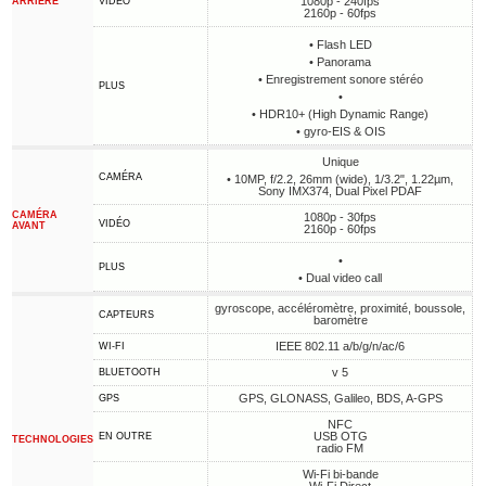
1080p - 240fps
ARRIÈRE
VIDÉO
2160p - 60fps
• Flash LED
• Panorama
• Enregistrement sonore stéréo
PLUS
•
• HDR10+ (High Dynamic Range)
• gyro-EIS & OIS
Unique
CAMÉRA
• 10MP, f/2.2, 26mm (wide), 1/3.2", 1.22µm,
Sony IMX374, Dual Pixel PDAF
CAMÉRA
1080p - 30fps
VIDÉO
AVANT
2160p - 60fps
•
PLUS
• Dual video call
gyroscope, accéléromètre, proximité, boussole,
CAPTEURS
baromètre
IEEE 802.11 a/b/g/n/ac/6
WI-FI
v 5
BLUETOOTH
GPS, GLONASS, Galileo, BDS, A-GPS
GPS
NFC
USB OTG
EN OUTRE
TECHNOLOGIES
radio FM
Wi-Fi bi-bande