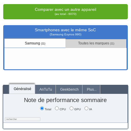
Comparer avec un autre appareil
(au total - 6070)
Smartphones avec le même SoC
(Samsung Exynos 990)
Samsung
Toutes les marques
(11)
(11)
Généralisé
AnTuTu
Geekbench
Plus...
Note de performance sommaire
Total
CPU
GPU
IA