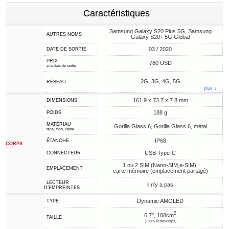
Caractéristiques
Samsung Galaxy S20 Plus 5G, Samsung
AUTRES NOMS
Galaxy S20+ 5G Global
03 / 2020
DATE DE SORTIE
PRIX
780 USD
à la date de sortie
2G, 3G, 4G, 5G
RÉSEAU
plus ↓
161.9 x 73.7 x 7.8 mm
DIMENSIONS
188 g
POIDS
MATÉRIAU
Gorilla Glass 6, Gorilla Glass 6, métal
face, fond, cadre
IP68
ÉTANCHE
CORPS
USB Type-C
CONNECTEUR
1 ou 2 SIM (Nano-SIM,e-SIM),
EMPLACEMENT
carte mémoire (emplacement partagé)
LECTEUR
il n'y a pas
D'EMPREINTES
Dynamic AMOLED
TYPE
2
6.7", 108cm
TAILLE
(~90% écran-corps)