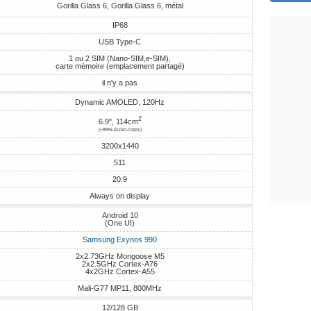
Gorilla Glass 6, Gorilla Glass 6, métal
IP68
USB Type-C
1 ou 2 SIM (Nano-SIM,e-SIM),
carte mémoire (emplacement partagé)
il n'y a pas
Dynamic AMOLED, 120Hz
2
6.9", 114cm
(~89% écran-corps)
3200x1440
511
20:9
Always on display
Android 10
(One UI)
Samsung Exynos 990
2x2.73GHz Mongoose M5
2x2.5GHz Cortex-A76
4x2GHz Cortex-A55
Mali-G77 MP11, 800MHz
12/128 GB