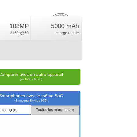
108MP
5000 mAh
23.5
%
2160p@60
charge rapide
position
Comparer avec un autre appareil
(au total - 6070)
Smartphones avec le même SoC
(Samsung Exynos 990)
amsung
Toutes les marques
(11)
(11)