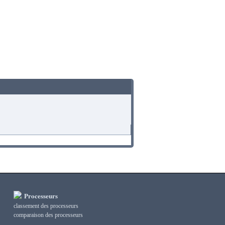
Processeurs
classement des processeurs
сomparaison des processeurs