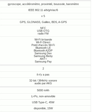
gyroscope, accéléromètre, proximité, boussole, baromètre
IEEE 802.11 a/b/g/n/ac/6
v 5
GPS, GLONASS, Galileo, BDS, A-GPS
NFC
USB OTG
radio FM
Wi-Fi bi-bande
Wi-Fi Direct
Point d'accès Wi-Fi
Bluetooth LE
Bluetooth A2DP
Samsung Dex
Samsung Bixby
ANT+
Samsung Pay
2
il n'y a pas
32-bit / 384kHz sonore
audio par AKG
5000 mAh
Li-Po, non-amovible
USB Type-C, 45W
disponible, 15W