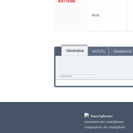
BATTERIE
PLUS
Généralisé
AnTuTu
Geekbench
Smartphones
classement des smartphones
сomparaison des smartphone