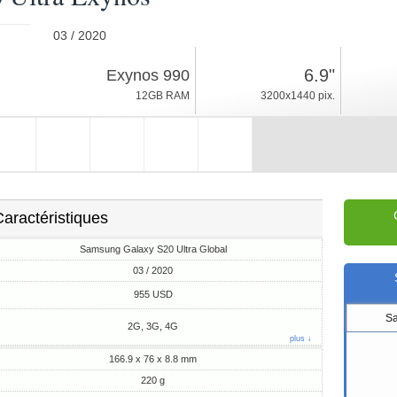
03 / 2020
220g, épaisseur 8.8mm
6.9"
Exynos 990
Android 10, One UI
12GB RAM
3200x1440 pix.
128GB ROM
aractéristiques
Samsung Galaxy S20 Ultra Global
03 / 2020
955 USD
S
2G, 3G, 4G
plus ↓
166.9 x 76 x 8.8 mm
220 g