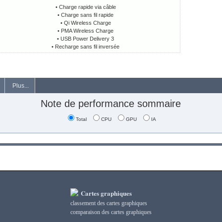
• Charge rapide via câble
• Charge sans fil rapide
• Qi Wireless Charge
• PMA Wireless Charge
• USB Power Delivery 3
• Recharge sans fil inversée
Plus...
Note de performance sommaire
Total
CPU
GPU
IA
Cartes graphiques
classement des cartes graphiques
сomparaison des cartes graphiques