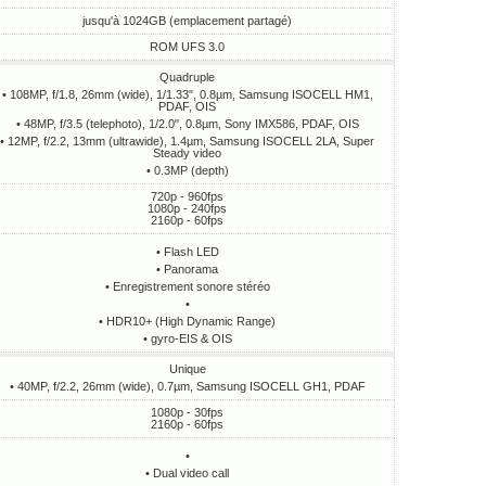
jusqu'à 1024GB (emplacement partagé)
ROM UFS 3.0
Quadruple
• 108MP, f/1.8, 26mm (wide), 1/1.33", 0.8µm, Samsung ISOCELL HM1,
PDAF, OIS
• 48MP, f/3.5 (telephoto), 1/2.0", 0.8µm, Sony IMX586, PDAF, OIS
• 12MP, f/2.2, 13mm (ultrawide), 1.4µm, Samsung ISOCELL 2LA, Super
Steady video
• 0.3MP (depth)
720p - 960fps
1080p - 240fps
2160p - 60fps
• Flash LED
• Panorama
• Enregistrement sonore stéréo
•
• HDR10+ (High Dynamic Range)
• gyro-EIS & OIS
Unique
• 40MP, f/2.2, 26mm (wide), 0.7µm, Samsung ISOCELL GH1, PDAF
1080p - 30fps
2160p - 60fps
•
• Dual video call