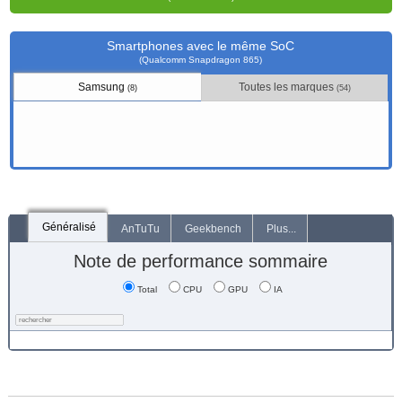
Smartphones avec le même SoC
(Qualcomm Snapdragon 865)
Samsung
Toutes les marques
(8)
(54)
Généralisé
AnTuTu
Geekbench
Plus...
Note de performance sommaire
Total
CPU
GPU
IA