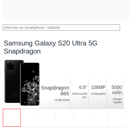
Samsung Galaxy S20 Ultra 5G
Snapdragon
Snapdragon
6.9"
108MP
5000
mAh
865
3200x1440
2160p@60
pix.
charge
12GB RAM
rapide