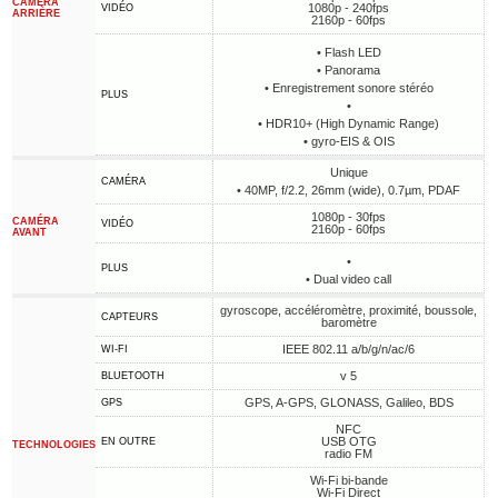
CAMÉRA
1080p - 240fps
VIDÉO
ARRIÈRE
2160p - 60fps
• Flash LED
• Panorama
• Enregistrement sonore stéréo
PLUS
•
• HDR10+ (High Dynamic Range)
• gyro-EIS & OIS
Unique
CAMÉRA
• 40MP, f/2.2, 26mm (wide), 0.7µm, PDAF
1080p - 30fps
CAMÉRA
VIDÉO
2160p - 60fps
AVANT
•
PLUS
• Dual video call
gyroscope, accéléromètre, proximité, boussole,
CAPTEURS
baromètre
IEEE 802.11 a/b/g/n/ac/6
WI-FI
v 5
BLUETOOTH
GPS, A-GPS, GLONASS, Galileo, BDS
GPS
NFC
USB OTG
EN OUTRE
TECHNOLOGIES
radio FM
Wi-Fi bi-bande
Wi-Fi Direct