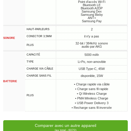
Point d'accès Wi-Fi
Bluetooth LE
Bluetooth A2DP
Samsung Dex
Samsung Bixby
ANT+
Samsung Pay
2
HAUT-PARLEURS
il n'y a pas
CONECTOR 3,5MM
SONORE
32-bit / 384kHz sonore
PLUS
audio par AKG
5000 mAh
CAPACITÉ
Li-Po, non-amovible
TYPE
USB Type-C, 45W
CHARGE VIA CÂBLE
disponible, 15W
CHARGE SANS FIL
BATTERIE
• Charge rapide via câble
• Charge sans fil rapide
• Qi Wireless Charge
PLUS
• PMA Wireless Charge
• USB Power Delivery 3
• Recharge sans fil inversée
Comparer avec un autre appareil
(au total - 6070)