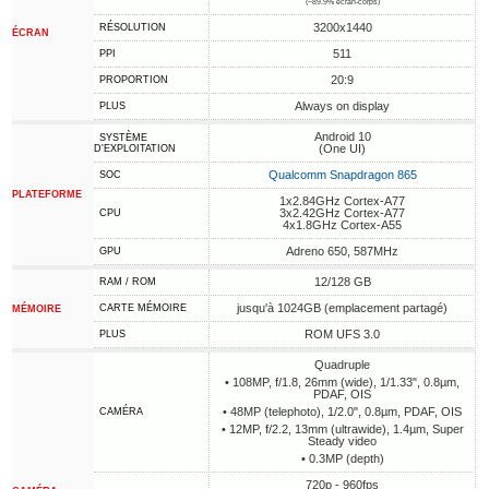
(~89.9% écran-corps)
3200x1440
RÉSOLUTION
ÉCRAN
511
PPI
20:9
PROPORTION
Always on display
PLUS
Android 10
SYSTÈME
(One UI)
D'EXPLOITATION
Qualcomm Snapdragon 865
SOC
PLATEFORME
1x2.84GHz Cortex-A77
3x2.42GHz Cortex-A77
CPU
4x1.8GHz Cortex-A55
Adreno 650, 587MHz
GPU
12/128 GB
RAM / ROM
jusqu'à 1024GB (emplacement partagé)
CARTE MÉMOIRE
MÉMOIRE
ROM UFS 3.0
PLUS
Quadruple
• 108MP, f/1.8, 26mm (wide), 1/1.33", 0.8µm,
PDAF, OIS
• 48MP (telephoto), 1/2.0", 0.8µm, PDAF, OIS
CAMÉRA
• 12MP, f/2.2, 13mm (ultrawide), 1.4µm, Super
Steady video
• 0.3MP (depth)
720p - 960fps