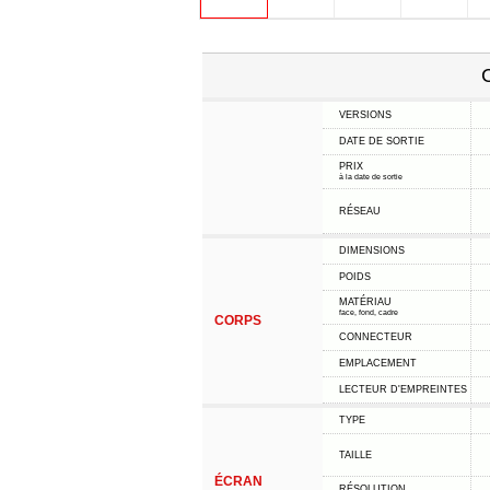
C
VERSIONS
DATE DE SORTIE
PRIX
à la date de sortie
RÉSEAU
DIMENSIONS
POIDS
MATÉRIAU
face, fond, cadre
CORPS
CONNECTEUR
EMPLACEMENT
LECTEUR D'EMPREINTES
TYPE
TAILLE
ÉCRAN
RÉSOLUTION