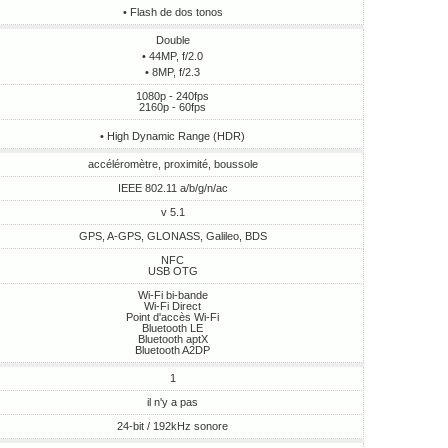
• Flash de dos tonos
Double
• 44MP, f/2.0
• 8MP, f/2.3
1080p - 240fps
2160p - 60fps
• High Dynamic Range (HDR)
accéléromètre, proximité, boussole
IEEE 802.11 a/b/g/n/ac
v 5.1
GPS, A-GPS, GLONASS, Galileo, BDS
NFC
USB OTG
Wi-Fi bi-bande
Wi-Fi Direct
Point d'accès Wi-Fi
Bluetooth LE
Bluetooth aptX
Bluetooth A2DP
1
il n'y a pas
24-bit / 192kHz sonore