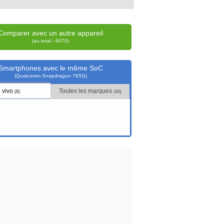
Comparer avec un autre appareil
(au total - 6070)
Smartphones avec le même SoC
(Qualcomm Snapdragon 765G)
vivo
Toutes les marques
(8)
(46)