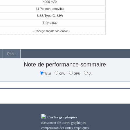
4000 mAh
Li-Po, non-amovible
USB Type-C, 33W
il n'y a pas
• Charge rapide via câble
Plus...
Note de performance sommaire
Total
CPU
GPU
IA
Cartes graphiques
classement des cartes graphiques
сomparaison des cartes graphiques