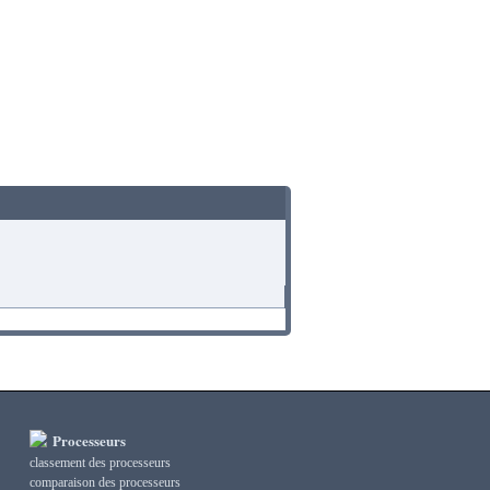
Processeurs
classement des processeurs
сomparaison des processeurs