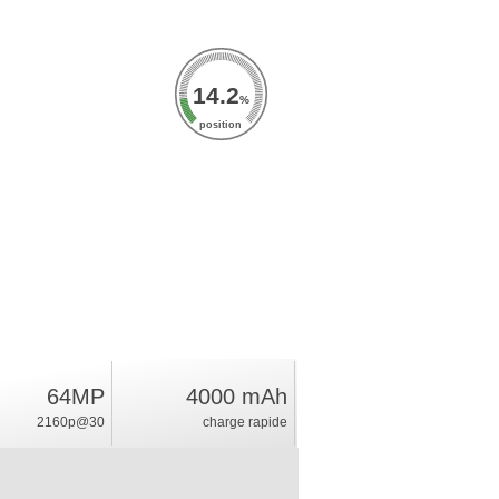
14.2
%
position
64MP
4000 mAh
2160p@30
charge rapide