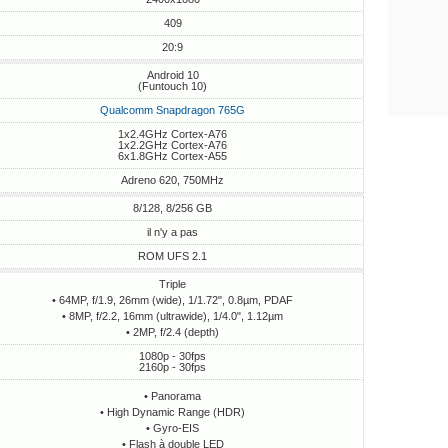
409
20:9
Android 10
(Funtouch 10)
Qualcomm Snapdragon 765G
1x2.4GHz Cortex-A76
1x2.2GHz Cortex-A76
6x1.8GHz Cortex-A55
Adreno 620, 750MHz
8/128, 8/256 GB
il n'y a pas
ROM UFS 2.1
Triple
• 64MP, f/1.9, 26mm (wide), 1/1.72", 0.8µm, PDAF
• 8MP, f/2.2, 16mm (ultrawide), 1/4.0", 1.12µm
• 2MP, f/2.4 (depth)
1080p - 30fps
2160p - 30fps
• Panorama
• High Dynamic Range (HDR)
• Gyro-EIS
• Flash à double LED