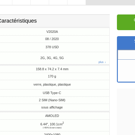
aractéristiques
V2020A
08 / 2020
378 USD
2G, 3G, 4G, 5G
plus ↓
158.8 x 74.2 x 7.4 mm
170 g
verre, plastique, plastique
USB Type-C
2 SIM (Nano-SIM)
sous affichage
AMOLED
2
6.44", 100.1cm
(~85% écran-corps)
2400x1080