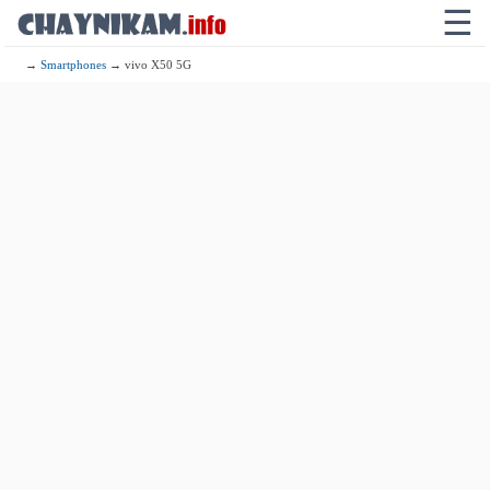
☰
→
Smartphones
→ vivo X50 5G