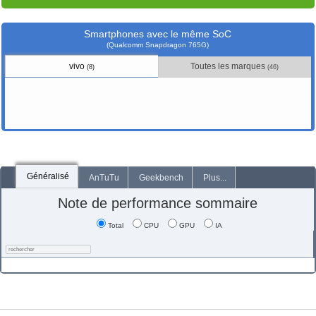
Smartphones avec le même SoC
(Qualcomm Snapdragon 765G)
vivo
Toutes les marques
(8)
(46)
Généralisé
AnTuTu
Geekbench
Plus...
Note de performance sommaire
Total
CPU
GPU
IA