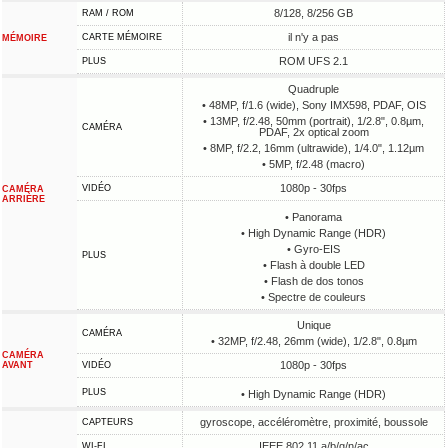
8/128, 8/256 GB
RAM / ROM
il n'y a pas
CARTE MÉMOIRE
MÉMOIRE
ROM UFS 2.1
PLUS
Quadruple
• 48MP, f/1.6 (wide), Sony IMX598, PDAF, OIS
• 13MP, f/2.48, 50mm (portrait), 1/2.8", 0.8µm,
CAMÉRA
PDAF, 2x optical zoom
• 8MP, f/2.2, 16mm (ultrawide), 1/4.0", 1.12µm
• 5MP, f/2.48 (macro)
1080p - 30fps
VIDÉO
CAMÉRA
ARRIÈRE
• Panorama
• High Dynamic Range (HDR)
• Gyro-EIS
PLUS
• Flash à double LED
• Flash de dos tonos
• Spectre de couleurs
Unique
CAMÉRA
• 32MP, f/2.48, 26mm (wide), 1/2.8", 0.8µm
CAMÉRA
1080p - 30fps
AVANT
VIDÉO
PLUS
• High Dynamic Range (HDR)
gyroscope, accéléromètre, proximité, boussole
CAPTEURS
IEEE 802.11 a/b/g/n/ac
WI-FI