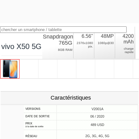
Snapdragon
6.56"
48MP
4200
mAh
765G
2376x1080
1080p@30
vivo X50 5G
pix.
charge
8GB RAM
rapide
Caractéristiques
V2001A
VERSIONS
06 / 2020
DATE DE SORTIE
PRIX
489 USD
à la date de sortie
2G, 3G, 4G, 5G
RÉSEAU