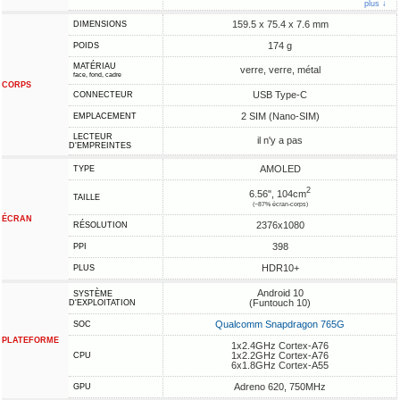
plus ↓
159.5 x 75.4 x 7.6 mm
DIMENSIONS
174 g
POIDS
MATÉRIAU
verre, verre, métal
face, fond, cadre
CORPS
USB Type-C
CONNECTEUR
2 SIM (Nano-SIM)
EMPLACEMENT
LECTEUR
il n'y a pas
D'EMPREINTES
AMOLED
TYPE
2
6.56", 104cm
TAILLE
(~87% écran-corps)
ÉCRAN
2376x1080
RÉSOLUTION
398
PPI
HDR10+
PLUS
Android 10
SYSTÈME
(Funtouch 10)
D'EXPLOITATION
Qualcomm Snapdragon 765G
SOC
PLATEFORME
1x2.4GHz Cortex-A76
1x2.2GHz Cortex-A76
CPU
6x1.8GHz Cortex-A55
Adreno 620, 750MHz
GPU