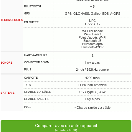
v 5
BLUETOOTH
GPS, GLONASS, Galileo, BDS, A-GPS
GPS
TECHNOLOGIES
NFC
EN OUTRE
USB OTG
Wi-Fi bi-bande
Wi-Fi Direct
Point d'accès Wi-Fi
Bluetooth LE
Bluetooth aptX
Bluetooth A2DP
1
HAUT-PARLEURS
il n'y a pas
CONECTOR 3,5MM
SONORE
24-bit / 192kHz sonore
PLUS
4200 mAh
CAPACITÉ
Li-Po, non-amovible
TYPE
USB Type-C, 33W
CHARGE VIA CÂBLE
BATTERIE
il n'y a pas
CHARGE SANS FIL
PLUS
• Charge rapide via câble
Comparer avec un autre appareil
(au total - 6070)