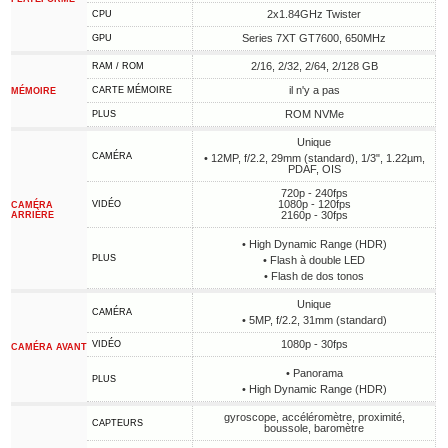
2x1.84GHz Twister
CPU
Series 7XT GT7600, 650MHz
GPU
2/16, 2/32, 2/64, 2/128 GB
RAM / ROM
il n'y a pas
CARTE MÉMOIRE
MÉMOIRE
ROM NVMe
PLUS
Unique
CAMÉRA
• 12MP, f/2.2, 29mm (standard), 1/3", 1.22µm,
PDAF, OIS
720p - 240fps
1080p - 120fps
VIDÉO
CAMÉRA
2160p - 30fps
ARRIÈRE
• High Dynamic Range (HDR)
PLUS
• Flash à double LED
• Flash de dos tonos
Unique
CAMÉRA
• 5MP, f/2.2, 31mm (standard)
1080p - 30fps
VIDÉO
CAMÉRA AVANT
• Panorama
PLUS
• High Dynamic Range (HDR)
gyroscope, accéléromètre, proximité,
CAPTEURS
boussole, baromètre