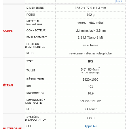
plus ↓
158.2 x 77.9 x 7.3 mm
DIMENSIONS
192 g
POIDS
MATÉRIAU
verre, métal, métal
face, fond, cadre
Lightning, jack 3.5mm
CONNECTEUR
CORPS
1 SIM (Nano-SIM)
EMPLACEMENT
LECTEUR
en el frente
D'EMPREINTES
revêtement d'écran oléophobe
PLUS
IPS
TYPE
2
5.5", 83.4cm
TAILLE
(~67.7% écran-corps)
1920x1080
RÉSOLUTION
ÉCRAN
401
PPI
16:9
PROPORTION
LUMINOSITÉ /
590nit / 1:1382
CONTRASTE
3D Touch
PLUS
SYSTÈME
iOS 9
D'EXPLOITATION
Apple A9
SOC
PLATEFORME