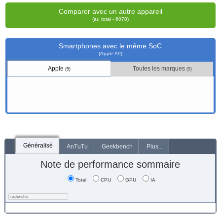
Comparer avec un autre appareil
(au total - 6070)
Smartphones avec le même SoC
(Apple A9)
Apple
Toutes les marques
(5)
(5)
Généralisé
AnTuTu
Geekbench
Plus...
Note de performance sommaire
Total
CPU
GPU
IA