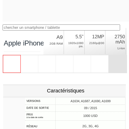
A9
5.5"
12MP
2750
Apple iPhone 6s Plus
mAh
1920x1080
2160p@30
2GB RAM
pix.
Li-Ion
Caractéristiques
A1634, A1687, A1690, A1699
VERSIONS
09 / 2015
DATE DE SORTIE
PRIX
1000 USD
à la date de sortie
2G, 3G, 4G
RÉSEAU