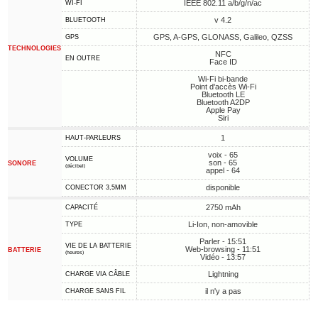
IEEE 802.11 a/b/g/n/ac
WI-FI
v 4.2
BLUETOOTH
GPS, A-GPS, GLONASS, Galileo, QZSS
GPS
TECHNOLOGIES
NFC
EN OUTRE
Face ID
Wi-Fi bi-bande
Point d'accès Wi-Fi
Bluetooth LE
Bluetooth A2DP
Apple Pay
Siri
1
HAUT-PARLEURS
voix - 65
VOLUME
son - 65
SONORE
(décibel)
appel - 64
disponible
CONECTOR 3,5MM
2750 mAh
CAPACITÉ
Li-Ion, non-amovible
TYPE
Parler - 15:51
VIE DE LA BATTERIE
Web-browsing - 11:51
BATTERIE
(heures)
Vidéo - 13:57
Lightning
CHARGE VIA CÂBLE
il n'y a pas
CHARGE SANS FIL