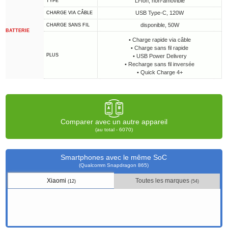
Li-Ion, non-amovible
TYPE
USB Type-C, 120W
CHARGE VIA CÂBLE
disponible, 50W
CHARGE SANS FIL
BATTERIE
• Charge rapide via câble
• Charge sans fil rapide
PLUS
• USB Power Delivery
• Recharge sans fil inversée
• Quick Charge 4+
Comparer avec un autre appareil
(au total - 6070)
Smartphones avec le même SoC
(Qualcomm Snapdragon 865)
Xiaomi
Toutes les marques
(12)
(54)