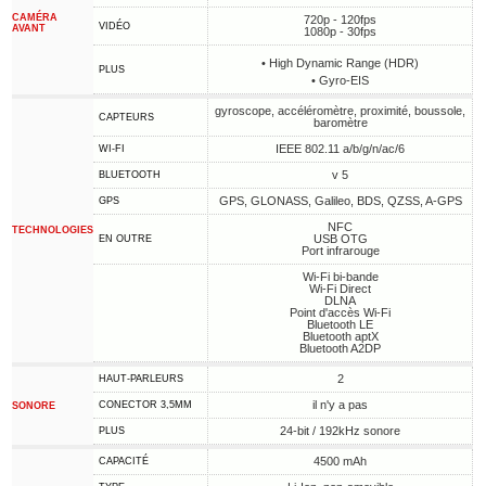
CAMÉRA
720p - 120fps
VIDÉO
AVANT
1080p - 30fps
• High Dynamic Range (HDR)
PLUS
• Gyro-EIS
gyroscope, accéléromètre, proximité, boussole,
CAPTEURS
baromètre
IEEE 802.11 a/b/g/n/ac/6
WI-FI
v 5
BLUETOOTH
GPS, GLONASS, Galileo, BDS, QZSS, A-GPS
GPS
NFC
TECHNOLOGIES
USB OTG
EN OUTRE
Port infrarouge
Wi-Fi bi-bande
Wi-Fi Direct
DLNA
Point d'accès Wi-Fi
Bluetooth LE
Bluetooth aptX
Bluetooth A2DP
2
HAUT-PARLEURS
il n'y a pas
CONECTOR 3,5MM
SONORE
24-bit / 192kHz sonore
PLUS
4500 mAh
CAPACITÉ