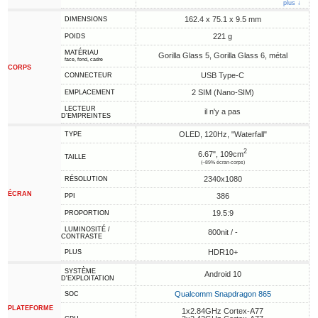
plus ↓
162.4 x 75.1 x 9.5 mm
DIMENSIONS
221 g
POIDS
MATÉRIAU
Gorilla Glass 5, Gorilla Glass 6, métal
face, fond, cadre
CORPS
USB Type-C
CONNECTEUR
2 SIM (Nano-SIM)
EMPLACEMENT
LECTEUR
il n'y a pas
D'EMPREINTES
OLED, 120Hz, "Waterfall"
TYPE
2
6.67", 109cm
TAILLE
(~89% écran-corps)
2340x1080
RÉSOLUTION
ÉCRAN
386
PPI
19.5:9
PROPORTION
LUMINOSITÉ /
800nit / -
CONTRASTE
HDR10+
PLUS
SYSTÈME
Android 10
D'EXPLOITATION
Qualcomm Snapdragon 865
SOC
PLATEFORME
1x2.84GHz Cortex-A77