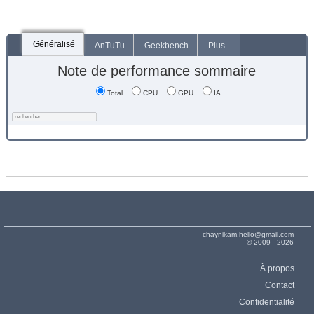
Généralisé
AnTuTu
Geekbench
Plus...
Note de performance sommaire
Total
CPU
GPU
IA
chaynikam.hello@gmail.com
© 2009 - 2026
À propos
Contact
Confidentialité