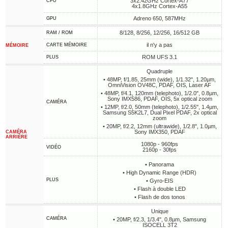
3x2.42GHz Cortex-A77
CPU
4x1.8GHz Cortex-A55
Adreno 650, 587MHz
GPU
8/128, 8/256, 12/256, 16/512 GB
RAM / ROM
il n'y a pas
CARTE MÉMOIRE
MÉMOIRE
ROM UFS 3.1
PLUS
Quadruple
• 48MP, f/1.85, 25mm (wide), 1/1.32", 1.20µm,
OmniVision OV48C, PDAF, OIS, Laser AF
• 48MP, f/4.1, 120mm (telephoto), 1/2.0", 0.8µm,
Sony IMX586, PDAF, OIS, 5x optical zoom
CAMÉRA
• 12MP, f/2.0, 50mm (telephoto), 1/2.55", 1.4µm,
Samsung S5K2L7, Dual Pixel PDAF, 2x optical
zoom
• 20MP, f/2.2, 12mm (ultrawide), 1/2.8", 1.0µm,
Sony IMX350, PDAF
CAMÉRA
ARRIÈRE
1080p - 960fps
VIDÉO
2160p - 30fps
• Panorama
• High Dynamic Range (HDR)
PLUS
• Gyro-EIS
• Flash à double LED
• Flash de dos tonos
Unique
CAMÉRA
• 20MP, f/2.3, 1/3.4", 0.8µm, Samsung
ISOCELL 3T2