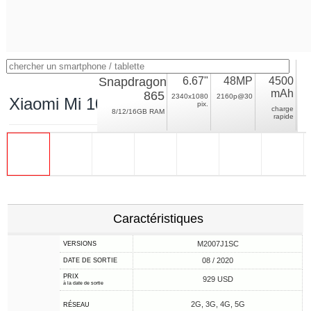
Snapdragon
6.67"
48MP
4500
mAh
865
2340x1080
2160p@30
Xiaomi Mi 10 Ultra
pix.
charge
8/12/16GB RAM
rapide
Caractéristiques
M2007J1SC
VERSIONS
08 / 2020
DATE DE SORTIE
PRIX
929 USD
à la date de sortie
2G, 3G, 4G, 5G
RÉSEAU