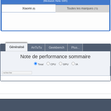
(Mediatek Helio G85)
Xiaomi
Toutes les marques
(8)
(73)
Généralisé
AnTuTu
Geekbench
Plus...
Note de performance sommaire
Total
CPU
GPU
IA