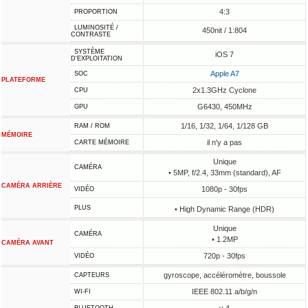
4:3
PROPORTION
LUMINOSITÉ /
450nit / 1:804
CONTRASTE
SYSTÈME
iOS 7
D'EXPLOITATION
Apple A7
SOC
PLATEFORME
2x1.3GHz Cyclone
CPU
G6430, 450MHz
GPU
1/16, 1/32, 1/64, 1/128 GB
RAM / ROM
MÉMOIRE
il n'y a pas
CARTE MÉMOIRE
Unique
CAMÉRA
• 5MP, f/2.4, 33mm (standard), AF
CAMÉRA ARRIÈRE
1080p - 30fps
VIDÉO
PLUS
• High Dynamic Range (HDR)
Unique
CAMÉRA
• 1.2MP
CAMÉRA AVANT
720p - 30fps
VIDÉO
gyroscope, accéléromètre, boussole
CAPTEURS
IEEE 802.11 a/b/g/n
WI-FI