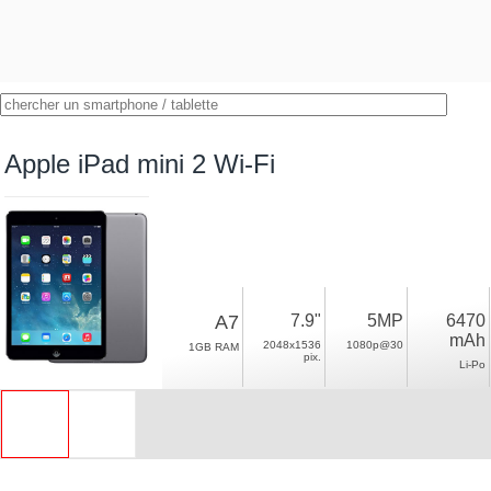
Apple iPad mini 2 Wi-Fi
A7
7.9"
5MP
6470
mAh
2048x1536
1080p@30
1GB RAM
pix.
Li-Po