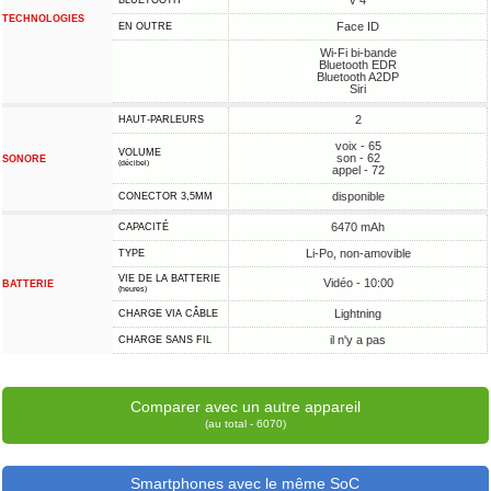
v 4
BLUETOOTH
TECHNOLOGIES
Face ID
EN OUTRE
Wi-Fi bi-bande
Bluetooth EDR
Bluetooth A2DP
Siri
2
HAUT-PARLEURS
voix - 65
VOLUME
son - 62
SONORE
(décibel)
appel - 72
disponible
CONECTOR 3,5MM
6470 mAh
CAPACITÉ
Li-Po, non-amovible
TYPE
VIE DE LA BATTERIE
Vidéo - 10:00
BATTERIE
(heures)
Lightning
CHARGE VIA CÂBLE
il n'y a pas
CHARGE SANS FIL
Comparer avec un autre appareil
(au total - 6070)
Smartphones avec le même SoC