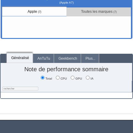
(Apple A7)
Apple
Toutes les marques
(7)
(7)
Généralisé
AnTuTu
Geekbench
Plus...
Note de performance sommaire
Total
CPU
GPU
IA