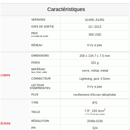
Caractéristiques
A1490, A1491
VERSIONS
10 / 2013
DATE DE SORTIE
PRIX
300 USD
à la date de sortie
il n'y a pas
RÉSEAU
200 x 134.7 x 7.5 mm
DIMENSIONS
331 g
POIDS
MATÉRIAU
verre, métal, métal
face, fond, cadre
CORPS
Lightning, jack 3.5mm
CONNECTEUR
LECTEUR
il n'y a pas
D'EMPREINTES
revêtement d'écran oléophobe
PLUS
IPS
TYPE
2
7.9", 193.3cm
TAILLE
(~71.7% écran-corps)
2048x1536
RÉSOLUTION
ÉCRAN
324
PPI