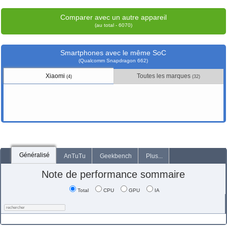
Comparer avec un autre appareil
(au total - 6070)
Smartphones avec le même SoC
(Qualcomm Snapdragon 662)
Xiaomi
Toutes les marques
(4)
(32)
Généralisé
AnTuTu
Geekbench
Plus...
Note de performance sommaire
Total
CPU
GPU
IA