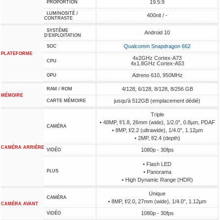
19.5:9
PROPORTION
LUMINOSITÉ /
400nit / -
CONTRASTE
SYSTÈME
Android 10
D'EXPLOITATION
Qualcomm Snapdragon 662
SOC
PLATEFORME
4x2GHz Cortex-A73
CPU
4x1.8GHz Cortex-A53
Adreno 610, 950MHz
GPU
4/128, 6/128, 8/128, 8/256 GB
RAM / ROM
MÉMOIRE
jusqu'à 512GB (emplacement dédié)
CARTE MÉMOIRE
Triple
• 48MP, f/1.8, 26mm (wide), 1/2.0", 0.8µm, PDAF
CAMÉRA
• 8MP, f/2.2 (ultrawide), 1/4.0", 1.12µm
• 2MP, f/2.4 (depth)
CAMÉRA ARRIÈRE
1080p - 30fps
VIDÉO
• Flash LED
PLUS
• Panorama
• High Dynamic Range (HDR)
Unique
CAMÉRA
• 8MP, f/2.0, 27mm (wide), 1/4.0", 1.12µm
CAMÉRA AVANT
1080p - 30fps
VIDÉO