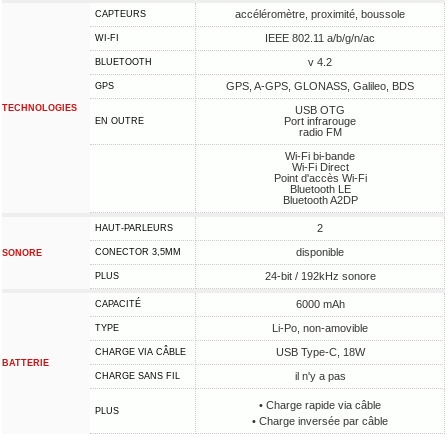
accéléromètre, proximité, boussole
CAPTEURS
IEEE 802.11 a/b/g/n/ac
WI-FI
v 4.2
BLUETOOTH
GPS, A-GPS, GLONASS, Galileo, BDS
GPS
TECHNOLOGIES
USB OTG
Port infrarouge
EN OUTRE
radio FM
Wi-Fi bi-bande
Wi-Fi Direct
Point d'accès Wi-Fi
Bluetooth LE
Bluetooth A2DP
2
HAUT-PARLEURS
disponible
CONECTOR 3,5MM
SONORE
24-bit / 192kHz sonore
PLUS
6000 mAh
CAPACITÉ
Li-Po, non-amovible
TYPE
USB Type-C, 18W
CHARGE VIA CÂBLE
BATTERIE
il n'y a pas
CHARGE SANS FIL
• Charge rapide via câble
PLUS
• Charge inversée par câble