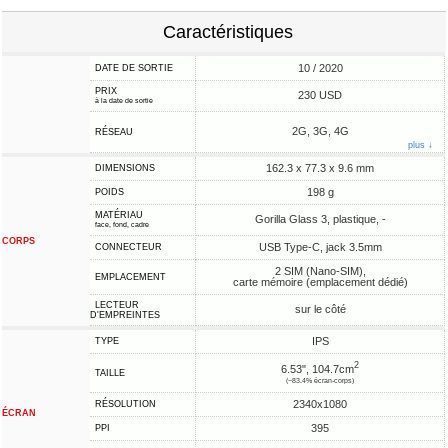
Caractéristiques
10 / 2020
DATE DE SORTIE
PRIX
230 USD
à la date de sortie
2G, 3G, 4G
RÉSEAU
plus ↓
162.3 x 77.3 x 9.6 mm
DIMENSIONS
198 g
POIDS
MATÉRIAU
Gorilla Glass 3, plastique, -
face, fond, cadre
CORPS
USB Type-C, jack 3.5mm
CONNECTEUR
2 SIM (Nano-SIM),
EMPLACEMENT
carte mémoire (emplacement dédié)
LECTEUR
sur le côté
D'EMPREINTES
IPS
TYPE
2
6.53", 104.7cm
TAILLE
(~83.4% écran-corps)
2340x1080
RÉSOLUTION
ÉCRAN
395
PPI