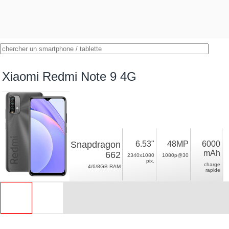
Xiaomi Redmi Note 9 4G
Snapdragon
6.53"
48MP
6000
mAh
662
2340x1080
1080p@30
pix.
charge
4/6/8GB RAM
rapide