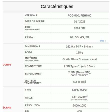
Caractéristiques
PCGM00, PEHM00
VERSIONS
01 / 2021
DATE DE SORTIE
PRIX
289 USD
à la date de sortie
2G, 3G, 4G, 5G
RÉSEAU
plus ↓
162.9 x 74.7 x 8.4 mm
DIMENSIONS
188 g
POIDS
MATÉRIAU
Gorilla Glass 3, verre, métal
face, fond, cadre
CORPS
USB Type-C, jack 3.5mm
CONNECTEUR
2 SIM (Nano-SIM),
EMPLACEMENT
carte mémoire
LECTEUR
sur le côté
D'EMPREINTES
LTPS, 90Hz
TYPE
2
6.5", 102cm
TAILLE
(~83.8% écran-corps)
2400x1080
RÉSOLUTION
ÉCRAN
405
PPI