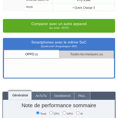
il n'y a pas
CHARGE SANS FIL
PLUS
• Quick Charge 3
Comparer avec un autre appareil
(au total - 6070)
Smartphones avec le même SoC
(Qualcomm Snapdragon 480)
OPPO
Toutes les marques
(3)
(19)
Généralisé
AnTuTu
Geekbench
Plus...
Note de performance sommaire
Total
CPU
GPU
IA