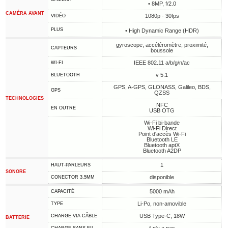
• 8MP, f/2.0
CAMÉRA AVANT
1080p - 30fps
VIDÉO
PLUS
• High Dynamic Range (HDR)
gyroscope, accéléromètre, proximité,
CAPTEURS
boussole
IEEE 802.11 a/b/g/n/ac
WI-FI
v 5.1
BLUETOOTH
GPS, A-GPS, GLONASS, Galileo, BDS,
GPS
QZSS
TECHNOLOGIES
NFC
EN OUTRE
USB OTG
Wi-Fi bi-bande
Wi-Fi Direct
Point d'accès Wi-Fi
Bluetooth LE
Bluetooth aptX
Bluetooth A2DP
1
HAUT-PARLEURS
SONORE
disponible
CONECTOR 3,5MM
5000 mAh
CAPACITÉ
Li-Po, non-amovible
TYPE
USB Type-C, 18W
CHARGE VIA CÂBLE
BATTERIE