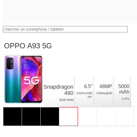
OPPO A93 5G
Snapdragon
6.5"
48MP
5000
mAh
480
2400x1080
1080p@30
pix.
Li-Po
8GB RAM