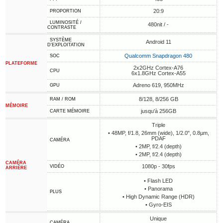
20:9
PROPORTION
LUMINOSITÉ /
480nit / -
CONTRASTE
SYSTÈME
Android 11
D'EXPLOITATION
Qualcomm Snapdragon 480
SOC
PLATEFORME
2x2GHz Cortex-A76
CPU
6x1.8GHz Cortex-A55
Adreno 619, 950MHz
GPU
8/128, 8/256 GB
RAM / ROM
MÉMOIRE
jusqu'à 256GB
CARTE MÉMOIRE
Triple
• 48MP, f/1.8, 26mm (wide), 1/2.0", 0.8µm,
PDAF
CAMÉRA
• 2MP, f/2.4 (depth)
• 2MP, f/2.4 (depth)
CAMÉRA
1080p - 30fps
VIDÉO
ARRIÈRE
• Flash LED
• Panorama
PLUS
• High Dynamic Range (HDR)
• Gyro-EIS
Unique
CAMÉRA