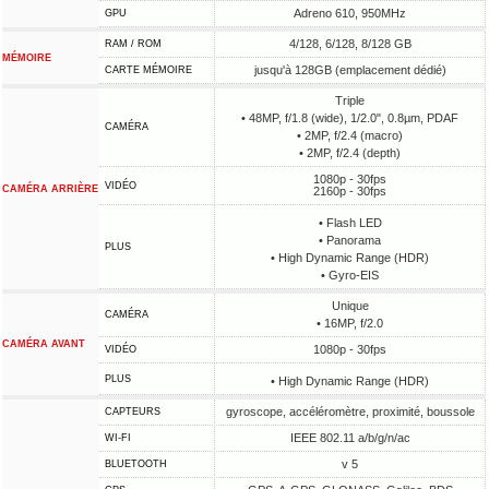
Adreno 610, 950MHz
GPU
4/128, 6/128, 8/128 GB
RAM / ROM
MÉMOIRE
jusqu'à 128GB (emplacement dédié)
CARTE MÉMOIRE
Triple
• 48MP, f/1.8 (wide), 1/2.0", 0.8µm, PDAF
CAMÉRA
• 2MP, f/2.4 (macro)
• 2MP, f/2.4 (depth)
1080p - 30fps
VIDÉO
CAMÉRA ARRIÈRE
2160p - 30fps
• Flash LED
• Panorama
PLUS
• High Dynamic Range (HDR)
• Gyro-EIS
Unique
CAMÉRA
• 16MP, f/2.0
CAMÉRA AVANT
1080p - 30fps
VIDÉO
PLUS
• High Dynamic Range (HDR)
gyroscope, accéléromètre, proximité, boussole
CAPTEURS
IEEE 802.11 a/b/g/n/ac
WI-FI
v 5
BLUETOOTH