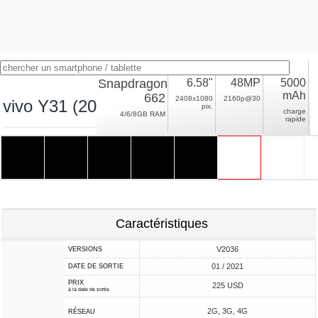
Snapdragon
6.58"
48MP
5000
mAh
662
2408x1080
2160p@30
vivo Y31 (2021)
pix.
charge
4/6/8GB RAM
rapide
Caractéristiques
V2036
VERSIONS
01 / 2021
DATE DE SORTIE
PRIX
225 USD
à la date de sortie
2G, 3G, 4G
RÉSEAU