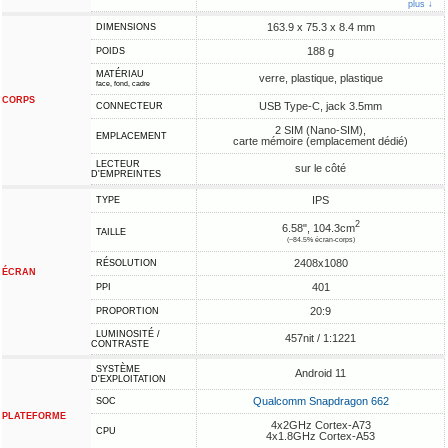
plus ↓
163.9 x 75.3 x 8.4 mm
DIMENSIONS
188 g
POIDS
MATÉRIAU
verre, plastique, plastique
face, fond, cadre
CORPS
USB Type-C, jack 3.5mm
CONNECTEUR
2 SIM (Nano-SIM),
EMPLACEMENT
carte mémoire (emplacement dédié)
LECTEUR
sur le côté
D'EMPREINTES
IPS
TYPE
2
6.58", 104.3cm
TAILLE
(~84.5% écran-corps)
2408x1080
RÉSOLUTION
ÉCRAN
401
PPI
20:9
PROPORTION
LUMINOSITÉ /
457nit / 1:1221
CONTRASTE
SYSTÈME
Android 11
D'EXPLOITATION
Qualcomm Snapdragon 662
SOC
PLATEFORME
4x2GHz Cortex-A73
CPU
4x1.8GHz Cortex-A53