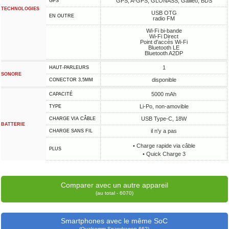
GPS, A-GPS, GLONASS, Galileo, BDS
GPS
TECHNOLOGIES
USB OTG
EN OUTRE
radio FM
Wi-Fi bi-bande
Wi-Fi Direct
Point d'accès Wi-Fi
Bluetooth LE
Bluetooth A2DP
1
HAUT-PARLEURS
SONORE
disponible
CONECTOR 3,5MM
5000 mAh
CAPACITÉ
Li-Po, non-amovible
TYPE
USB Type-C, 18W
CHARGE VIA CÂBLE
BATTERIE
il n'y a pas
CHARGE SANS FIL
• Charge rapide via câble
PLUS
• Quick Charge 3
Comparer avec un autre appareil
(au total - 6070)
Smartphones avec le même SoC
(Qualcomm Snapdragon 662)