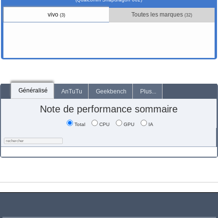
vivo
Toutes les marques
(3)
(32)
Généralisé
AnTuTu
Geekbench
Plus...
Note de performance sommaire
Total
CPU
GPU
IA