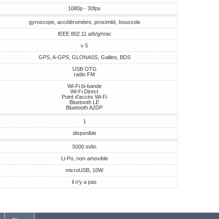
1080p - 30fps
gyroscope, accéléromètre, proximité, boussole
IEEE 802.11 a/b/g/n/ac
v 5
GPS, A-GPS, GLONASS, Galileo, BDS
USB OTG
radio FM
Wi-Fi bi-bande
Wi-Fi Direct
Point d'accès Wi-Fi
Bluetooth LE
Bluetooth A2DP
1
disponible
5000 mAh
Li-Po, non-amovible
microUSB, 10W
il n'y a pas