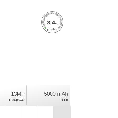
3.4
%
position
13MP
5000 mAh
1080p@30
Li-Po