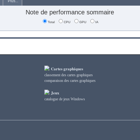
Plus...
Note de performance sommaire
Total
CPU
GPU
IA
Cartes graphiques
classement des cartes graphiques
сomparaison des cartes graphiques
Jeux
catalogue de jeux Windows