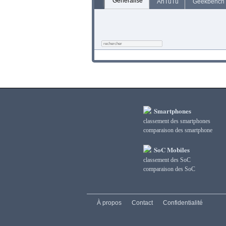
Généralisé
AnTuTu
Geekbench
Smartphones
classement des smartphones
сomparaison des smartphone
SoC Mobiles
classement des SoC
сomparaison des SoC
À propos
Contact
Confidentialité