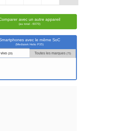
Comparer avec un autre appareil
(au total - 6070)
Smartphones avec le même SoC
(Mediatek Helio P35)
vivo
Toutes les marques
(20)
(75)