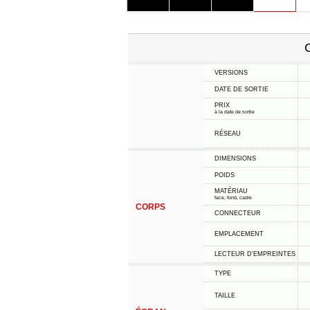
C
VERSIONS
DATE DE SORTIE
PRIX
à la date de sortie
RÉSEAU
DIMENSIONS
POIDS
MATÉRIAU
face, fond, cadre
CORPS
CONNECTEUR
EMPLACEMENT
LECTEUR D'EMPREINTES
TYPE
TAILLE