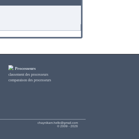
Processeurs
classement des processeurs
сomparaison des processeurs
chaynikam.hello@gmail.com
© 2009 - 2026