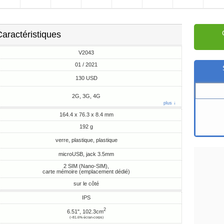
aractéristiques
V2043
01 / 2021
130 USD
2G, 3G, 4G
plus ↓
164.4 x 76.3 x 8.4 mm
192 g
verre, plastique, plastique
microUSB, jack 3.5mm
2 SIM (Nano-SIM),
carte mémoire (emplacement dédié)
sur le côté
IPS
2
6.51", 102.3cm
(~81.6% écran-corps)