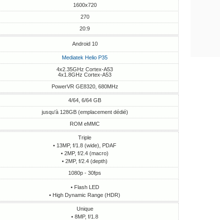
1600x720
270
20:9
Android 10
Mediatek Helio P35
4x2.35GHz Cortex-A53
4x1.8GHz Cortex-A53
PowerVR GE8320, 680MHz
4/64, 6/64 GB
jusqu'à 128GB (emplacement dédié)
ROM eMMC
Triple
• 13MP, f/1.8 (wide), PDAF
• 2MP, f/2.4 (macro)
• 2MP, f/2.4 (depth)
1080p - 30fps
• Flash LED
• High Dynamic Range (HDR)
Unique
• 8MP, f/1.8