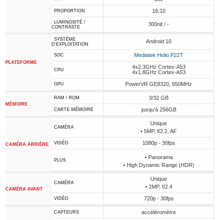
16:10
PROPORTION
LUMINOSITÉ /
300nit / -
CONTRASTE
SYSTÈME
Android 10
D'EXPLOITATION
Mediatek Helio P22T
SOC
PLATEFORME
4x2.3GHz Cortex-A53
CPU
4x1.8GHz Cortex-A53
PowerVR GE8320, 650MHz
GPU
3/32 GB
RAM / ROM
MÉMOIRE
jusqu'à 256GB
CARTE MÉMOIRE
Unique
CAMÉRA
• 5MP, f/2.2, AF
1080p - 30fps
VIDÉO
CAMÉRA ARRIÈRE
• Panorama
PLUS
• High Dynamic Range (HDR)
Unique
CAMÉRA
• 2MP, f/2.4
CAMÉRA AVANT
720p - 30fps
VIDÉO
accéléromètre
CAPTEURS