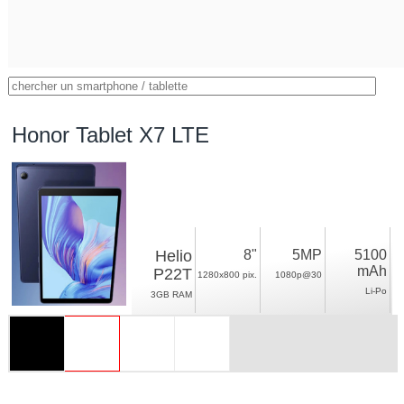
Honor Tablet X7 LTE
Helio
8"
5MP
5100
mAh
P22T
1280x800 pix.
1080p@30
Li-Po
3GB RAM