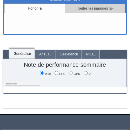
Honor
Toutes les marques
(4)
(19)
Généralisé
AnTuTu
Geekbench
Plus...
Note de performance sommaire
Total
CPU
GPU
IA