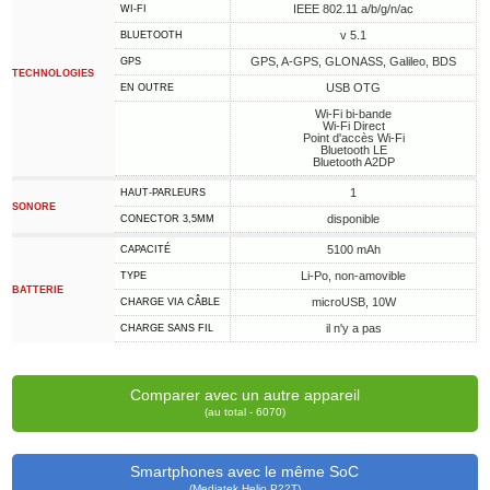
IEEE 802.11 a/b/g/n/ac
WI-FI
v 5.1
BLUETOOTH
GPS, A-GPS, GLONASS, Galileo, BDS
GPS
TECHNOLOGIES
USB OTG
EN OUTRE
Wi-Fi bi-bande
Wi-Fi Direct
Point d'accès Wi-Fi
Bluetooth LE
Bluetooth A2DP
1
HAUT-PARLEURS
SONORE
disponible
CONECTOR 3,5MM
5100 mAh
CAPACITÉ
Li-Po, non-amovible
TYPE
BATTERIE
microUSB, 10W
CHARGE VIA CÂBLE
il n'y a pas
CHARGE SANS FIL
Comparer avec un autre appareil
(au total - 6070)
Smartphones avec le même SoC
(Mediatek Helio P22T)