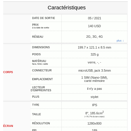
Caractéristiques
05 / 2021
DATE DE SORTIE
PRIX
140 USD
à la date de sortie
2G, 3G, 4G
RÉSEAU
plus ↓
199.7 x 121.1 x 8.5 mm
DIMENSIONS
325 g
POIDS
MATÉRIAU
verre, -, -
face, fond, cadre
microUSB, jack 3.5mm
CONNECTEUR
CORPS
1 SIM (Nano-SIM),
EMPLACEMENT
carte mémoire
LECTEUR
il n'y a pas
D'EMPREINTES
stylet
PLUS
IPS
TYPE
2
8", 185.6cm
TAILLE
(~76.7% écran-corps)
1280x800
RÉSOLUTION
ÉCRAN
189
PPI