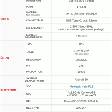
158.4 x 75.9 x 9 mm
DIMENSIONS
173.5 g
POIDS
MATÉRIAU
verre, plastique, plastique
face, fond, cadre
CORPS
USB Type-C, jack 3.5mm
CONNECTEUR
2 SIM (Nano-SIM),
EMPLACEMENT
carte mémoire (emplacement partagé)
LECTEUR
à l'arrière
D'EMPREINTES
IPS
TYPE
2
6.22", 95cm
TAILLE
(~79% écran-corps)
ÉCRAN
1560x720
RÉSOLUTION
276
PPI
19.5:9
PROPORTION
SYSTÈME
Android 10
D'EXPLOITATION
Mediatek Helio P22
SOC
PLATEFORME
4x1.8GHz Cortex-A53
CPU
4x1.65GHz Cortex-A53
PowerVR GE8320, 650MHz
GPU
4/64 GB
RAM / ROM