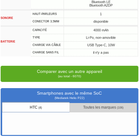
Bluetooth LE
Bluetooth A2DP
1
HAUT-PARLEURS
SONORE
disponible
CONECTOR 3,5MM
4000 mAh
CAPACITÉ
Li-Po, non-amovible
TYPE
BATTERIE
USB Type-C, 10W
CHARGE VIA CÂBLE
il n'y a pas
CHARGE SANS FIL
Comparer avec un autre appareil
(au total - 6070)
Smartphones avec le même SoC
(Mediatek Helio P22)
HTC
Toutes les marques
(4)
(106)