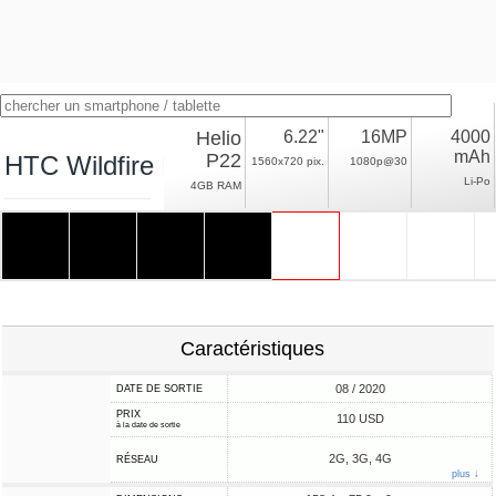
Helio
6.22"
16MP
4000
mAh
P22
HTC Wildfire E2
1560x720 pix.
1080p@30
Li-Po
4GB RAM
Caractéristiques
08 / 2020
DATE DE SORTIE
PRIX
110 USD
à la date de sortie
2G, 3G, 4G
RÉSEAU
plus ↓