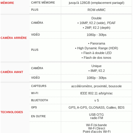
jusqu'à 128GB (emplacement partagé)
CARTE MÉMOIRE
MÉMOIRE
ROM eMMC
PLUS
Double
• 16MP, f/2.2 (wide), PDAF
CAMÉRA
• 2MP, f/2.2 (depth)
1080p - 30fps
VIDÉO
CAMÉRA ARRIÈRE
• Panorama
• High Dynamic Range (HDR)
PLUS
• Flash à double LED
• Flash de dos tonos
Unique
CAMÉRA
• 8MP, f/2.2
CAMÉRA AVANT
1080p - 30fps
VIDÉO
accéléromètre, proximité, boussole
CAPTEURS
IEEE 802.11 a/b/g/n/ac
WI-FI
v 5
BLUETOOTH
GPS, A-GPS, GLONASS, Galileo, BDS
GPS
TECHNOLOGIES
USB OTG
EN OUTRE
radio FM
Wi-Fi bi-bande
Wi-Fi Direct
Point d'accès Wi-Fi