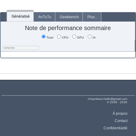
Généralisé
AnTuTu
Geekbench
Plus...
Note de performance sommaire
Total
CPU
GPU
IA
chaynikam.hello@gmail.com
© 2009 - 2026
À propos
Contact
Confidentialité