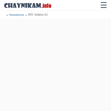
☰
→
Smartphones
→ HTC Wildfire E2