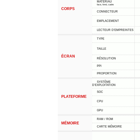
MATÉRIAU
face, fond, cadre
CORPS
CONNECTEUR
EMPLACEMENT
LECTEUR D'EMPREINTES
TYPE
TAILLE
ÉCRAN
RÉSOLUTION
PPI
PROPORTION
SYSTÈME
D'EXPLOITATION
SOC
PLATEFORME
CPU
GPU
RAM / ROM
MÉMOIRE
CARTE MÉMOIRE