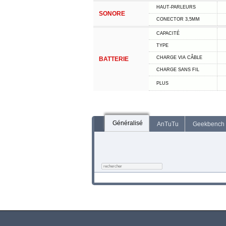
HAUT-PARLEURS
SONORE
CONECTOR 3,5MM
CAPACITÉ
TYPE
CHARGE VIA CÂBLE
BATTERIE
CHARGE SANS FIL
PLUS
Généralisé
AnTuTu
Geekbench