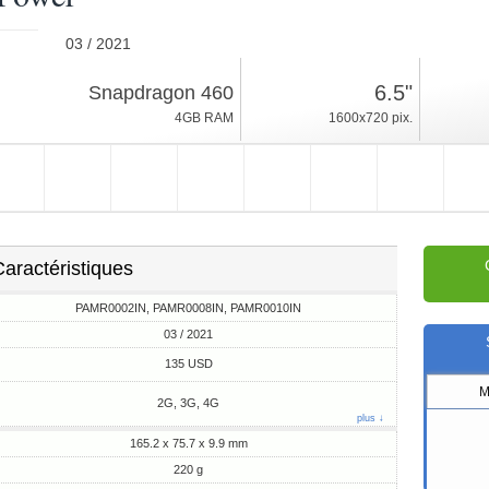
03 / 2021
220g, épaisseur 9.9mm
6.5"
Snapdragon 460
Android 11
4GB RAM
1600x720 pix.
64GB ROM
aractéristiques
PAMR0002IN, PAMR0008IN, PAMR0010IN
03 / 2021
135 USD
M
2G, 3G, 4G
plus ↓
165.2 x 75.7 x 9.9 mm
220 g