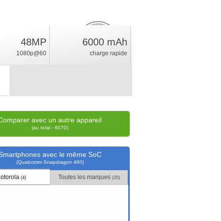
48MP
6000 mAh
5.3
%
1080p@60
charge rapide
position
Comparer avec un autre appareil
(au total - 6070)
Smartphones avec le même SoC
(Qualcomm Snapdragon 460)
otorola
Toutes les marques
(4)
(20)