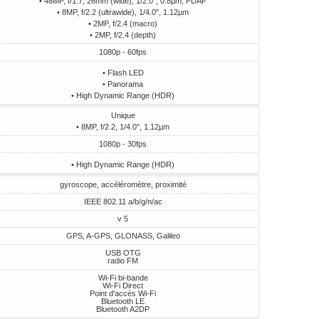
• 48MP, f/1.7, 26mm (wide), 1/2.0", 0.8µm, PDAF
• 8MP, f/2.2 (ultrawide), 1/4.0", 1.12µm
• 2MP, f/2.4 (macro)
• 2MP, f/2.4 (depth)
1080p - 60fps
• Flash LED
• Panorama
• High Dynamic Range (HDR)
Unique
• 8MP, f/2.2, 1/4.0", 1.12µm
1080p - 30fps
• High Dynamic Range (HDR)
gyroscope, accéléromètre, proximité
IEEE 802.11 a/b/g/n/ac
v 5
GPS, A-GPS, GLONASS, Galileo
USB OTG
radio FM
Wi-Fi bi-bande
Wi-Fi Direct
Point d'accès Wi-Fi
Bluetooth LE
Bluetooth A2DP