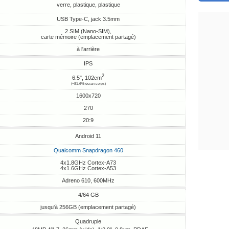
verre, plastique, plastique
USB Type-C, jack 3.5mm
2 SIM (Nano-SIM),
carte mémoire (emplacement partagé)
à l'arrière
IPS
2
6.5", 102cm
(~81.6% écran-corps)
1600x720
270
20:9
Android 11
Qualcomm Snapdragon 460
4x1.8GHz Cortex-A73
4x1.6GHz Cortex-A53
Adreno 610, 600MHz
4/64 GB
jusqu'à 256GB (emplacement partagé)
Quadruple