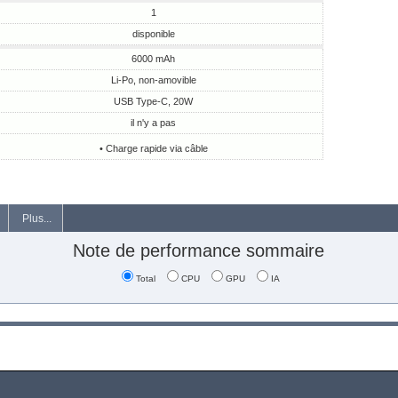
1
disponible
6000 mAh
Li-Po, non-amovible
USB Type-C, 20W
il n'y a pas
• Charge rapide via câble
Plus...
Note de performance sommaire
Total
CPU
GPU
IA