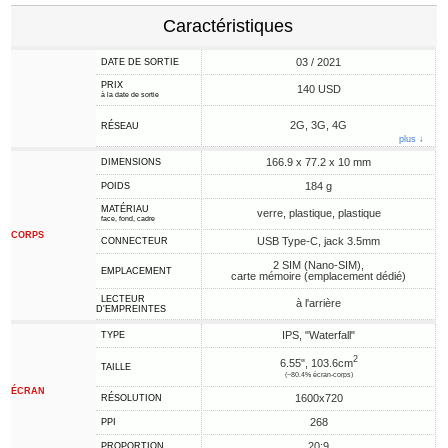
Caractéristiques
03 / 2021
DATE DE SORTIE
PRIX
140 USD
à la date de sortie
2G, 3G, 4G
RÉSEAU
plus ↓
166.9 x 77.2 x 10 mm
DIMENSIONS
184 g
POIDS
MATÉRIAU
verre, plastique, plastique
face, fond, cadre
CORPS
USB Type-C, jack 3.5mm
CONNECTEUR
2 SIM (Nano-SIM),
EMPLACEMENT
carte mémoire (emplacement dédié)
LECTEUR
à l'arrière
D'EMPREINTES
IPS, "Waterfall"
TYPE
2
6.55", 103.6cm
TAILLE
(~80.4% écran-corps)
ÉCRAN
1600x720
RÉSOLUTION
268
PPI
20:9
PROPORTION