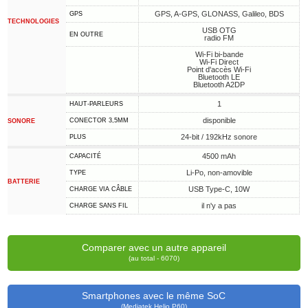
GPS, A-GPS, GLONASS, Galileo, BDS
GPS
TECHNOLOGIES
USB OTG
EN OUTRE
radio FM
Wi-Fi bi-bande
Wi-Fi Direct
Point d'accès Wi-Fi
Bluetooth LE
Bluetooth A2DP
1
HAUT-PARLEURS
disponible
CONECTOR 3,5MM
SONORE
24-bit / 192kHz sonore
PLUS
4500 mAh
CAPACITÉ
Li-Po, non-amovible
TYPE
BATTERIE
USB Type-C, 10W
CHARGE VIA CÂBLE
il n'y a pas
CHARGE SANS FIL
Comparer avec un autre appareil
(au total - 6070)
Smartphones avec le même SoC
(Mediatek Helio P60)