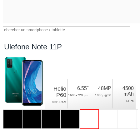
Ulefone Note 11P
Helio
6.55"
48MP
4500
mAh
P60
1600x720 pix.
1080p@30
Li-Po
8GB RAM