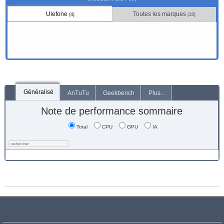
Ulefone
Toutes les marques
(4)
(33)
Généralisé
AnTuTu
Geekbench
Plus...
Note de performance sommaire
Total
CPU
GPU
IA