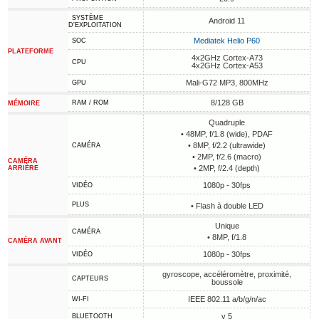
SYSTÈME
Android 11
D'EXPLOITATION
Mediatek Helio P60
SOC
PLATEFORME
4x2GHz Cortex-A73
CPU
4x2GHz Cortex-A53
Mali-G72 MP3, 800MHz
GPU
8/128 GB
RAM / ROM
MÉMOIRE
Quadruple
• 48MP, f/1.8 (wide), PDAF
• 8MP, f/2.2 (ultrawide)
CAMÉRA
• 2MP, f/2.6 (macro)
CAMÉRA
• 2MP, f/2.4 (depth)
ARRIÈRE
1080p - 30fps
VIDÉO
PLUS
• Flash à double LED
Unique
CAMÉRA
• 8MP, f/1.8
CAMÉRA AVANT
1080p - 30fps
VIDÉO
gyroscope, accéléromètre, proximité,
CAPTEURS
boussole
IEEE 802.11 a/b/g/n/ac
WI-FI
v 5
BLUETOOTH