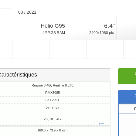
03 / 2021
177g, épaisseur 8mm
6.4"
Helio G95
Android 11, Realme UI
4/6/8GB RAM
2400x1080 pix.
64/128GB ROM
aractéristiques
Realme 8 4G, Realme 8 LTE
RMX3085
03 / 2021
215 USD
2G, 3G, 4G
plus ↓
160.6 x 73.9 x 8 mm