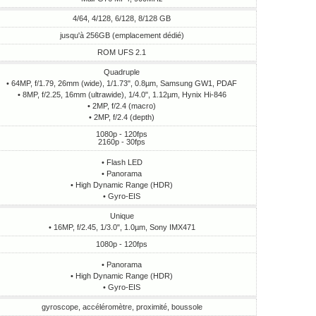
4/64, 4/128, 6/128, 8/128 GB
jusqu'à 256GB (emplacement dédié)
ROM UFS 2.1
Quadruple
• 64MP, f/1.79, 26mm (wide), 1/1.73", 0.8µm, Samsung GW1, PDAF
• 8MP, f/2.25, 16mm (ultrawide), 1/4.0", 1.12µm, Hynix Hi-846
• 2MP, f/2.4 (macro)
• 2MP, f/2.4 (depth)
1080p - 120fps
2160p - 30fps
• Flash LED
• Panorama
• High Dynamic Range (HDR)
• Gyro-EIS
Unique
• 16MP, f/2.45, 1/3.0", 1.0µm, Sony IMX471
1080p - 120fps
• Panorama
• High Dynamic Range (HDR)
• Gyro-EIS
gyroscope, accéléromètre, proximité, boussole