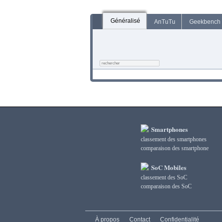
Généralisé
AnTuTu
Geekbench
Smartphones
classement des smartphones
сomparaison des smartphone
SoC Mobiles
classement des SoC
сomparaison des SoC
À propos
Contact
Confidentialité