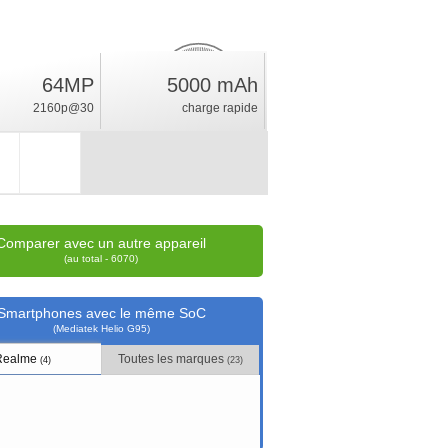
64MP
5000 mAh
12.5
%
2160p@30
charge rapide
position
Comparer avec un autre appareil
(au total - 6070)
Smartphones avec le même SoC
(Mediatek Helio G95)
Realme
Toutes les marques
(4)
(23)