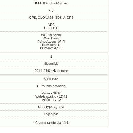
IEEE 802.11 a/b/g/n/ac
v 5
GPS, GLONASS, BDS, A-GPS
NFC
USB OTG
Wi-Fi bi-bande
Wi-Fi Direct
Point d'accès Wi-Fi
Bluetooth LE
Bluetooth A2DP
1
disponible
24-bit / 192kHz sonore
5000 mAh
Li-Po, non-amovible
Parler - 36:10
Web-browsing - 17:41
Vidéo - 17:12
USB Type-C, 30W
il n'y a pas
• Charge rapide via câble