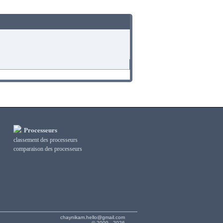
Processeurs
classement des processeurs
сomparaison des processeurs
chaynikam.hello@gmail.com
© 2009 - 2026