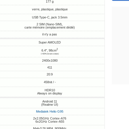
177 g
verre, plastique, plastique
USB Type-C, jack 3.5mm
2 SIM (Nano-SIM),
carte mémoire (emplacement dédié)
il n'y a pas
Super AMOLED
2
6.4", 98cm
(~83% écran-corps)
2400x1080
411
20:9
458nit / -
HDR10
Always on display
Android 11
(Realme UI)
Mediatek Helio G95
2x2.05GHz Cortex-A76
6x2GHz Cortex-A55
Mali-G76 MP4, 900MHz