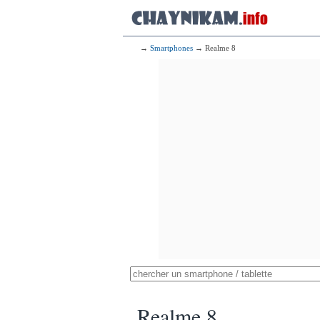
→
Smartphones
→ Realme 8
Realme 8