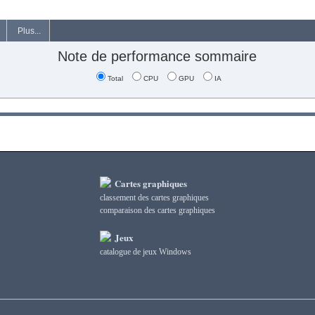
Plus...
Note de performance sommaire
Total
CPU
GPU
IA
Cartes graphiques
classement des cartes graphiques
сomparaison des cartes graphiques
Jeux
catalogue de jeux Windows